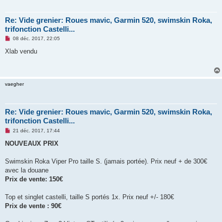
l
u
Re: Vide grenier: Roues mavic, Garmin 520, swimskin Roka,
trifonction Castelli...
M
08 déc. 2017, 22:05
e
s
Xlab vendu
s
a
g
e
n
vaegher
o
n
l
u
Re: Vide grenier: Roues mavic, Garmin 520, swimskin Roka,
trifonction Castelli...
M
21 déc. 2017, 17:44
e
s
NOUVEAUX PRIX
s
a
g
Swimskin Roka Viper Pro taille S. (jamais portée). Prix neuf + de 300€
e
avec la douane
n
o
Prix de vente: 150€
n
l
u
Top et singlet castelli, taille S portés 1x. Prix neuf +/- 180€
Prix de vente : 90€