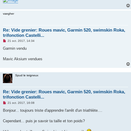
vaegher
Re: Vide grenier: Roues mavic, Garmin 520, swimskin Roka,
trifonction Castelli...
M
21 oct. 2017, 14:34
e
s
Garmin vendu
s
a
g
Mavic Aksium vendues
e
n
o
n
Spud le teigneux
l
u
Re: Vide grenier: Roues mavic, Garmin 520, swimskin Roka,
trifonction Castelli...
M
21 oct. 2017, 16:08
e
s
Bonjour... toujours triste d'apprendre l'arrêt d'un triathlète....
s
a
g
Cependant... puis je savoir ta taille et ton poids?
e
n
o