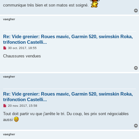
a
communique très bien et son matos est soigné.
g
e
n
o
vaegher
n
l
u
Re: Vide grenier: Roues mavic, Garmin 520, swimskin Roka,
trifonction Castelli...
M
30 oct. 2017, 18:55
e
s
Chaussures vendues
s
a
g
e
n
vaegher
o
n
l
u
Re: Vide grenier: Roues mavic, Garmin 520, swimskin Roka,
trifonction Castelli...
M
20 nov. 2017, 15:58
e
s
Tout doit partir vu que j'arrête le tri. Du coup, les prix sont négociables
s
aussi
a
g
e
n
vaegher
o
n