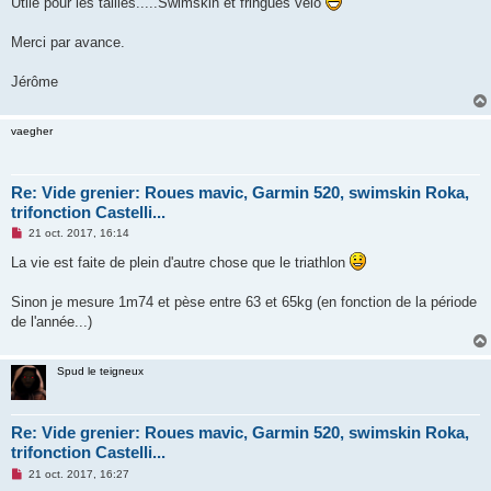
Utile pour les tailles.....Swimskin et fringues vélo
n
l
u
Merci par avance.
Jérôme
vaegher
Re: Vide grenier: Roues mavic, Garmin 520, swimskin Roka,
trifonction Castelli...
M
21 oct. 2017, 16:14
e
s
La vie est faite de plein d'autre chose que le triathlon
s
a
g
Sinon je mesure 1m74 et pèse entre 63 et 65kg (en fonction de la période
e
de l'année...)
n
o
n
l
Spud le teigneux
u
Re: Vide grenier: Roues mavic, Garmin 520, swimskin Roka,
trifonction Castelli...
M
21 oct. 2017, 16:27
e