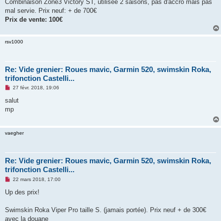
Combinaison Zone3 Victory ST, utilisée 2 saisons, pas d'accro mais pas
mal servie. Prix neuf: + de 700€
Prix de vente: 100€
rsv1000
Re: Vide grenier: Roues mavic, Garmin 520, swimskin Roka,
trifonction Castelli...
M
27 févr. 2018, 19:06
e
s
salut
s
mp
a
g
e
n
vaegher
o
n
l
u
Re: Vide grenier: Roues mavic, Garmin 520, swimskin Roka,
trifonction Castelli...
M
22 mars 2018, 17:00
e
s
Up des prix!
s
a
g
Swimskin Roka Viper Pro taille S. (jamais portée). Prix neuf + de 300€
e
avec la douane
n