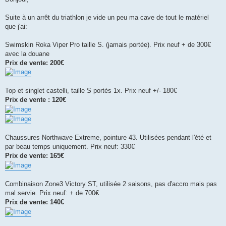
s
a
g
Suite à un arrêt du triathlon je vide un peu ma cave de tout le matériel
e
que j'ai:
n
o
n
Swimskin Roka Viper Pro taille S. (jamais portée). Prix neuf + de 300€
l
u
avec la douane
Prix de vente: 200€
Top et singlet castelli, taille S portés 1x. Prix neuf +/- 180€
Prix de vente : 120€
Chaussures Northwave Extreme, pointure 43. Utilisées pendant l'été et
par beau temps uniquement. Prix neuf: 330€
Prix de vente: 165€
Combinaison Zone3 Victory ST, utilisée 2 saisons, pas d'accro mais pas
mal servie. Prix neuf: + de 700€
Prix de vente: 140€