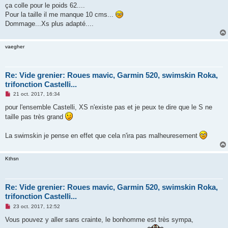
s
ça colle pour le poids 62....
s
Pour la taille il me manque 10 cms...
a
g
Dommage...Xs plus adapté....
e
n
o
vaegher
n
l
u
Re: Vide grenier: Roues mavic, Garmin 520, swimskin Roka,
trifonction Castelli...
M
21 oct. 2017, 16:34
e
s
pour l'ensemble Castelli, XS n'existe pas et je peux te dire que le S ne
s
taille pas très grand
a
g
e
La swimskin je pense en effet que cela n'ira pas malheuresement
n
o
n
l
Kthsn
u
Re: Vide grenier: Roues mavic, Garmin 520, swimskin Roka,
trifonction Castelli...
M
23 oct. 2017, 12:52
e
s
Vous pouvez y aller sans crainte, le bonhomme est très sympa,
s