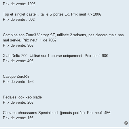
o
Prix de vente: 120€
n
l
u
Top et singlet castelli, taille S portés 1x. Prix neuf +/- 180€
Prix de vente : 80€
Combinaison Zone3 Victory ST, utilisée 2 saisons, pas d'accro mais pas
mal servie. Prix neuf: + de 700€
Prix de vente: 90€
Xlab Delta 200. Utilisé sur 1 course uniquement. Prix neuf: 90€
Prix de vente: 40€
Casque ZeroRh
Prix de vente: 15€
Pédales look kéo blade
Prix de vente: 20€
Couvres chaussures Specialized. (jamais portés). Prix neuf: 45€
Prix de vente: 15€