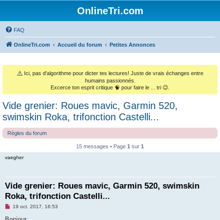
OnlineTri.com
FAQ
OnlineTri.com
Accueil du forum
Petites Annonces
⚠️
Ici, pas d'algorithme pour dicter tes lectures! Juste de vrais échanges entre
humains passionnés.
Excerce ton esprit critique 🧠 pour faire le ... tri 😉.
Vide grenier: Roues mavic, Garmin 520,
swimskin Roka, trifonction Castelli...
Règles du forum
15 messages • Page
1
sur
1
vaegher
Vide grenier: Roues mavic, Garmin 520, swimskin
Roka, trifonction Castelli...
M
19 oct. 2017, 16:53
e
s
Bonjour,