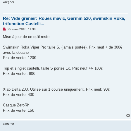
vaegher
Re: Vide grenier: Roues mavic, Garmin 520, swimskin Roka,
trifonction Castelli...
M
25 mars 2018, 11:38
e
s
Mise à jour de ce qu'il reste:
s
a
g
Swimskin Roka Viper Pro taille S. (jamais portée). Prix neuf + de 300€
e
avec la douane
n
o
Prix de vente: 120€
n
l
u
Top et singlet castelli, taille S portés 1x. Prix neuf +/- 180€
Prix de vente : 80€
Xlab Delta 200. Utilisé sur 1 course uniquement. Prix neuf: 90€
Prix de vente: 40€
Casque ZeroRh
Prix de vente: 15€
vaegher