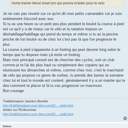
home trainer bkool smart pro qui pourra m'aider pour le velo
Je ne vais pas revenir sur ce qu'on dit mes petits camarades car je suis
entièrement d'accord avec eux.
Si tu as une heure ou un petit peu plus pendant le boulot la course à pied
est ce qu'il y a de mieux car le vélo et la natation impose un
déshabillage/habillage qui prend du temps et même si tu as la piscine
proche de ton boulot ou de chez toi c'est pas là que l'on progresse le
plus.
La course à pied s'apparente à un footing qui peut devenir long selon le
temps que tu dispose mais çà reste un footing.
Mais mon principal conseil est de chercher des cyclos, soit un club
comme je te l'ai dis plus haut ou simplement des copains qui se
réunissent les dimanches et même, comme chez moi, c'est le marchand
de vélo qui propose ce genre de sorties, tu prends des barres la semaine
chez lui et tout le monde est content, généralement il y a un master qui te
dira comment te placer et là tu vas progresser un maximum.
Bon courage
Triathlonnature Jausiers Bonette
http://triathlonnature.over-blog.com/20 ... nette.html
Arbitre sur l'Embrunman
http://triathlonnature.over-blog.com/20 ... erald.html
bristos