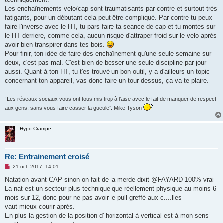
Les enchaînements velo/cap sont traumatisants par contre et surtout trés
fatigants, pour un débutant cela peut être compliqué. Par contre tu peux
faire l'inverse avec le HT, tu pars faire ta seance de cap et tu montes sur
le HT derriere, comme cela, aucun risque d'attraper froid sur le velo après
avoir bien transpirer dans tes bois.
Pour finir, ton idée de faire des enchaînement qu'une seule semaine sur
deux, c'est pas mal. C'est bien de bosser une seule discipline par jour
aussi. Quant à ton HT, tu t'es trouvé un bon outil, y a d'ailleurs un topic
concernant ton appareil, vas donc faire un tour dessus, ça va te plaire.
“Les réseaux sociaux vous ont tous mis trop à l’aise avec le fait de manquer de respect
aux gens, sans vous faire casser la gueule”. Mike Tyson
Hypo-Crampe
Re: Entrainement croisé
M
21 oct. 2017, 14:01
e
s
Natation avant CAP sinon on fait de la merde dixit @FAYARD 100% vrai
s
La nat est un secteur plus technique que réellement physique au moins 6
a
g
mois sur 12, donc pour ne pas avoir le pull greffé aux c....lles
e
vaut mieux courir après.
n
o
En plus la gestion de la position d' horizontal à vertical est à mon sens
n