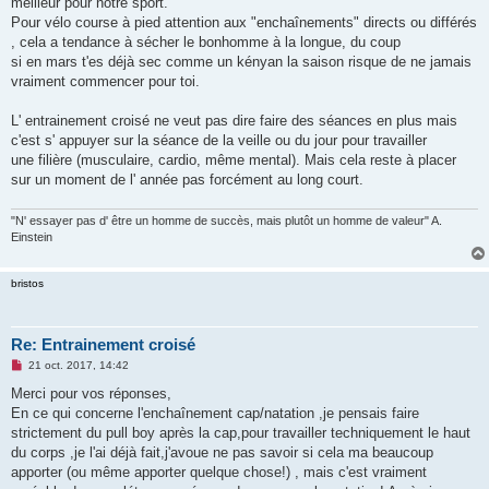
meilleur pour notre sport.
l
u
Pour vélo course à pied attention aux "enchaînements" directs ou différés
, cela a tendance à sécher le bonhomme à la longue, du coup
si en mars t'es déjà sec comme un kényan la saison risque de ne jamais
vraiment commencer pour toi.
L' entrainement croisé ne veut pas dire faire des séances en plus mais
c'est s' appuyer sur la séance de la veille ou du jour pour travailler
une filière (musculaire, cardio, même mental). Mais cela reste à placer
sur un moment de l' année pas forcément au long court.
"N' essayer pas d' être un homme de succès, mais plutôt un homme de valeur" A.
Einstein
bristos
Re: Entrainement croisé
M
21 oct. 2017, 14:42
e
s
Merci pour vos réponses,
s
En ce qui concerne l'enchaînement cap/natation ,je pensais faire
a
g
strictement du pull boy après la cap,pour travailler techniquement le haut
e
du corps ,je l'ai déjà fait,j'avoue ne pas savoir si cela ma beaucoup
n
o
apporter (ou même apporter quelque chose!) , mais c'est vraiment
n