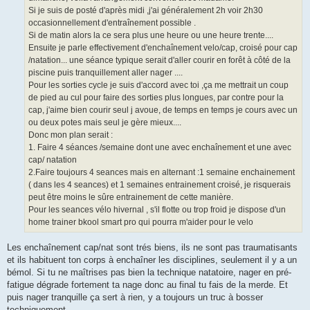
Si je suis de posté d'après midi ,j'ai généralement 2h voir 2h30
occasionnellement d'entraînement possible .
Si de matin alors la ce sera plus une heure ou une heure trente....
Ensuite je parle effectivement d'enchaînement velo/cap, croisé pour cap
/natation... une séance typique serait d'aller courir en forêt à côté de la
piscine puis tranquillement aller nager ....
Pour les sorties cycle je suis d'accord avec toi ,ça me mettrait un coup
de pied au cul pour faire des sorties plus longues, par contre pour la
cap, j'aime bien courir seul j avoue, de temps en temps je cours avec un
ou deux potes mais seul je gère mieux....
Donc mon plan serait :
1. Faire 4 séances /semaine dont une avec enchaînement et une avec
cap/ natation
2.Faire toujours 4 seances mais en alternant :1 semaine enchainement
( dans les 4 seances) et 1 semaines entrainement croisé, je risquerais
peut être moins le sûre entrainement de cette manière.
Pour les seances vélo hivernal , s'il flotte ou trop froid je dispose d'un
home trainer bkool smart pro qui pourra m'aider pour le velo
Les enchaînement cap/nat sont trés biens, ils ne sont pas traumatisants
et ils habituent ton corps à enchaîner les disciplines, seulement il y a un
bémol. Si tu ne maîtrises pas bien la technique natatoire, nager en pré-
fatigue dégrade fortement ta nage donc au final tu fais de la merde. Et
puis nager tranquille ça sert à rien, y a toujours un truc à bosser
techniquement.