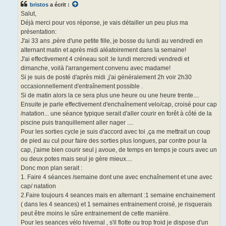
bristos
a écrit :
a
g
Salut,
e
Déjà merci pour vos réponse, je vais détailler un peu plus ma
n
o
présentation:
n
J'ai 33 ans ,père d'une petite fille, je bosse du lundi au vendredi en
l
u
alternant matin et après midi aléatoirement dans la semaine!
J'ai effectivement 4 créneau soit :le lundi mercredi vendredi et
dimanche, voilà l'arrangement convenu avec madame!
Si je suis de posté d'après midi ,j'ai généralement 2h voir 2h30
occasionnellement d'entraînement possible .
Si de matin alors la ce sera plus une heure ou une heure trente....
Ensuite je parle effectivement d'enchaînement velo/cap, croisé pour cap
/natation... une séance typique serait d'aller courir en forêt à côté de la
piscine puis tranquillement aller nager ....
Pour les sorties cycle je suis d'accord avec toi ,ça me mettrait un coup
de pied au cul pour faire des sorties plus longues, par contre pour la
cap, j'aime bien courir seul j avoue, de temps en temps je cours avec un
ou deux potes mais seul je gère mieux....
Donc mon plan serait :
1. Faire 4 séances /semaine dont une avec enchaînement et une avec
cap/ natation
2.Faire toujours 4 seances mais en alternant :1 semaine enchainement
( dans les 4 seances) et 1 semaines entrainement croisé, je risquerais
peut être moins le sûre entrainement de cette manière.
Pour les seances vélo hivernal , s'il flotte ou trop froid je dispose d'un