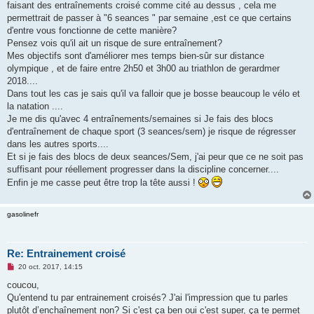
g
faisant des entraînements croisé comme cité au dessus , cela me
e
permettrait de passer à "6 seances " par semaine ,est ce que certains
n
o
d'entre vous fonctionne de cette manière?
n
Pensez vois qu'il ait un risque de sure entraînement?
l
u
Mes objectifs sont d'améliorer mes temps bien-sûr sur distance
olympique , et de faire entre 2h50 et 3h00 au triathlon de gerardmer
2018....
Dans tout les cas je sais qu'il va falloir que je bosse beaucoup le vélo et
la natation ....
Je me dis qu'avec 4 entraînements/semaines si Je fais des blocs
d'entraînement de chaque sport (3 seances/sem) je risque de régresser
dans les autres sports....
Et si je fais des blocs de deux seances/Sem, j'ai peur que ce ne soit pas
suffisant pour réellement progresser dans la discipline concerner....
Enfin je me casse peut être trop la tête aussi !
gasolinefr
Re: Entrainement croisé
M
20 oct. 2017, 14:15
e
s
coucou,
s
Qu'entend tu par entrainement croisés? J'ai l'impression que tu parles
a
g
plutôt d’enchaînement non? Si c'est ça ben oui c'est super, ça te permet