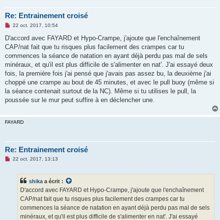
l
u
Re: Entrainement croisé
M
22 oct. 2017, 10:54
e
s
D'accord avec FAYARD et Hypo-Crampe, j'ajoute que l'enchaînement
s
CAP/nat fait que tu risques plus facilement des crampes car tu
a
g
commences la séance de natation en ayant déjà perdu pas mal de sels
e
minéraux, et qu'il est plus difficile de s'alimenter en nat'. J'ai essayé deux
n
o
fois, la première fois j'ai pensé que j'avais pas assez bu, la deuxième j'ai
n
choppé une crampe au bout de 45 minutes, et avec le pull buoy (même si
l
u
la séance contenait surtout de la NC). Même si tu utilises le pull, la
poussée sur le mur peut suffire à en déclencher une.
FAYARD
Re: Entrainement croisé
M
22 oct. 2017, 13:13
e
s
s
shika
a écrit :
a
g
D'accord avec FAYARD et Hypo-Crampe, j'ajoute que l'enchaînement
e
CAP/nat fait que tu risques plus facilement des crampes car tu
n
o
commences la séance de natation en ayant déjà perdu pas mal de sels
n
minéraux, et qu'il est plus difficile de s'alimenter en nat'. J'ai essayé
l