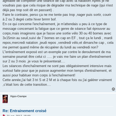
agréable de compléter une séance de cap avec la natation! Après je ne
l
u
voudrais pas que cela risque de dégrader ma technique de nage (qui n'est
déjà pas trop soit dit en passant) .
Faire le contraire, perso ça ne me tente pas trop ,nager puis sortir, courir
à 2 ou 3 degré cette hiver brrrrrr bof.
En ce qui concerne l'enchaînement, je m'attendais u peu à ce type de
message concernant la fatigue que ce genre de séance fait éprouver au
corps,mais imaginons que je fasse une sortie vélo 30 ou 40 bornes avec
3x15min au seuil,suivi de 7 bornes en cap en EF , tout ça le lundi , mardi
repos,mercredi natation ,jeudi repos ,vendredi vélo,et dimanche cap , cela
me permet quand même de récupérer du lundi au vendredi non?
L''entraînement exposé est un exemple par contre le deroulement de ma
semaine pourrait être celui ci ..... je vais me faire un plan d'entraînement
sur 2 ou 3 mois ,je vous le présenterait....
Les séances d'enchaînement ne sont pas obligatoirement intensive mais
surtout faite pour que je puisse augmenter mon temps d'entraînement, et
aussi pour habituer mon corps à l'enchaînement!
Cette année,j'ai fait 3 tri S et 2 M et à chaque fois ou j'ai galérer vraiment
,c'était lors de cette transition....
Hypo-Crampe
Re: Entrainement croisé
M
21 oct. 2017, 15:00