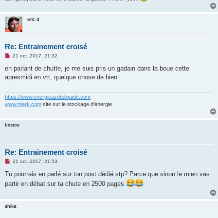
eric d
Re: Entrainement croisé
M
21 oct. 2017, 21:32
e
s
en parlant de chutte, je me suis pris un gadain dans la boue cette
s
apresmidi en vtt, quelque chose de bien.
a
g
e
n
https://www.energieazoteliquide.com
o
www.nterk.com
site sur le stockage d'énergie
n
l
u
bristos
Re: Entrainement croisé
M
21 oct. 2017, 21:53
e
s
Tu pourrais en parlé sur ton post dédié stp? Parce que sinon le mien vas
s
partir en débat sur ta chute en 2500 pages
a
g
e
n
shika
o
n