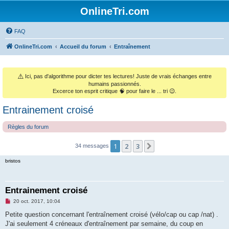
OnlineTri.com
FAQ
OnlineTri.com
Accueil du forum
Entraînement
⚠️
Ici, pas d'algorithme pour dicter tes lectures! Juste de vrais échanges entre
humains passionnés.
Excerce ton esprit critique 🧠 pour faire le ... tri 😉.
Entrainement croisé
Règles du forum
1
2
3
Suivant
34 messages
bristos
Entrainement croisé
M
20 oct. 2017, 10:04
e
s
Petite question concernant l'entraînement croisé (vélo/cap ou cap /nat) .
s
J'ai seulement 4 créneaux d'entraînement par semaine, du coup en
a