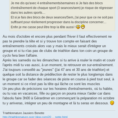
Je me dis qu'avec 4 entraînements/semaines si Je fais des blocs
d'entraînement de chaque sport (3 seances/sem) je risque de régresser
dans les autres sports....
Et si je fais des blocs de deux seances/Sem, j'ai peur que ce ne soit pas
suffisant pour réellement progresser dans la discipline concerner....
Enfin je me casse peut être trop la tête aussi !
Au mois d'octobre et encore plus pendant l'hiver il faut effectivement ne
pas te prendre la tête et si y trouve ton compte en faisant des
entraînements croisés alors vas y mais le mieux serait d'intégrer un
groupe et si tu n'as pas de clubs de triathlon dans ton coin un groupe de
cyclo fera bien l'affaire.
Après les samedis ou les dimanches si tu arrive à rouler le matin et courir
l'après midi tu vas aussi, à un moment, te retrouver en sur-entraînement.
J'ai toujours conseillé au "jeunes" (j'ai 47 ans et 30 ans de triathlon) et
quelque soit la distance de prédilection de rester le plus longtemps dans
le groupe car se fader des séances de piste en course à pied tout seul, à
un moment si ce n'est pas la tête qui lâche ce sont les muscles
Un peu plus de précisions sur tes horaires d'entraînements, où tu habite,
ou tu vas en vacances, fille ou garçon on pourra mieux t'aider car dans
l'absolu faire 3h00 à Gérardmer en commençant la préparation mi octobre
tu y arriveras, intégrer un peu de montagne et là tu seras en dessous.
Triathlonnature Jausiers Bonette
http://triathlonnature.over-blog.com/20 ... nette.html