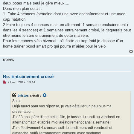
deux potes mais seul je gère mieux....
Donc mon plan serait :
1. Faire 4 séances /semaine dont une avec enchaînement et une avec
cap/ natation
2.Faire toujours 4 seances mais en alternant :1 semaine enchainement (
dans les 4 seances) et 1 semaines entrainement croisé, je risquerais peut
être moins le sûre entrainement de cette manière.
Pour les seances vélo hivernal , s'il flotte ou trop froid je dispose d'un
home trainer bkool smart pro qui pourra m'aider pour le velo
FAYARD
Re: Entrainement croisé
M
21 oct. 2017, 13:44
e
s
s
bristos
a écrit :
a
g
Salut,
e
Déjà merci pour vos réponse, je vais détailler un peu plus ma
n
o
présentation:
n
J'ai 33 ans ,père d'une petite fille, je bosse du lundi au vendredi en
l
u
alternant matin et après midi aléatoirement dans la semaine!
J'ai effectivement 4 créneau soit :le lundi mercredi vendredi et
dimanche, voilà l'arrangement convenu avec madame!