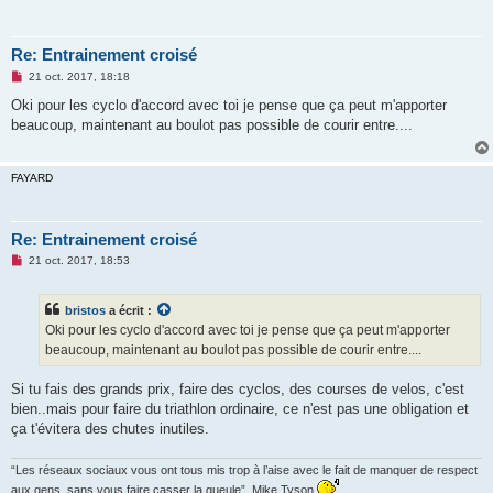
Re: Entrainement croisé
M
21 oct. 2017, 18:18
e
s
Oki pour les cyclo d'accord avec toi je pense que ça peut m'apporter
s
beaucoup, maintenant au boulot pas possible de courir entre....
a
g
e
n
FAYARD
o
n
l
u
Re: Entrainement croisé
M
21 oct. 2017, 18:53
e
s
s
bristos
a écrit :
a
g
Oki pour les cyclo d'accord avec toi je pense que ça peut m'apporter
e
beaucoup, maintenant au boulot pas possible de courir entre....
n
o
n
Si tu fais des grands prix, faire des cyclos, des courses de velos, c'est
l
u
bien..mais pour faire du triathlon ordinaire, ce n'est pas une obligation et
ça t'évitera des chutes inutiles.
“Les réseaux sociaux vous ont tous mis trop à l’aise avec le fait de manquer de respect
aux gens, sans vous faire casser la gueule”. Mike Tyson