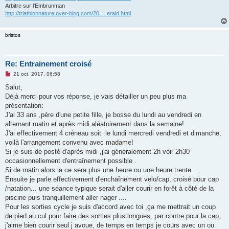
Arbitre sur l'Embrunman
http://triathlonnature.over-blog.com/20 ... erald.html
bristos
Re: Entrainement croisé
M
21 oct. 2017, 06:58
e
s
Salut,
s
Déjà merci pour vos réponse, je vais détailler un peu plus ma
a
g
présentation:
e
J'ai 33 ans ,père d'une petite fille, je bosse du lundi au vendredi en
n
o
alternant matin et après midi aléatoirement dans la semaine!
n
J'ai effectivement 4 créneau soit :le lundi mercredi vendredi et dimanche,
l
u
voilà l'arrangement convenu avec madame!
Si je suis de posté d'après midi ,j'ai généralement 2h voir 2h30
occasionnellement d'entraînement possible .
Si de matin alors la ce sera plus une heure ou une heure trente....
Ensuite je parle effectivement d'enchaînement velo/cap, croisé pour cap
/natation... une séance typique serait d'aller courir en forêt à côté de la
piscine puis tranquillement aller nager ....
Pour les sorties cycle je suis d'accord avec toi ,ça me mettrait un coup
de pied au cul pour faire des sorties plus longues, par contre pour la cap,
j'aime bien courir seul j avoue, de temps en temps je cours avec un ou