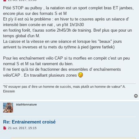
e
s
Pitié STOP au pulboy , la natation est un sport complet bras ET jambes,
s
encore plus sur des formats S et M
a
g
Et p'y il est où le problème : en hiver tu te couvres après un séance d'
e
intensité bien corsée en nat , un p'tit 1h/1h30
n
o
en footing forêt, t'auras sortie 2h45/3h de training. Bref plus que pour un
n
temps global d'un M.
l
u
La caisse et la vitesse en une séance et lorsque les "beaux" jours
arrivent tu inverses et tu mets du rythme à pied (genre fartlek)
Pour les enchaînement vélo CAP si tu morfles en compèt c'est un peu
normal S et M sa fait rarement du bien.
Il ne tient qu'à toi de fractionner des ensembles d' enchaînements
vélo/CAP . En travaillant plusieurs zones
"N' essayer pas d' être un homme de succès, mais plutôt un homme de valeur" A.
Einstein
triathlonnature
Re: Entrainement croisé
M
21 oct. 2017, 15:15
e
s
s