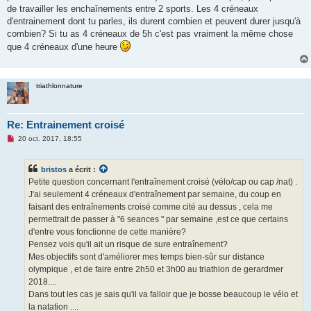
e
de travailler les enchaînements entre 2 sports. Les 4 créneaux
n
o
d'entrainement dont tu parles, ils durent combien et peuvent durer jusqu'à
n
combien? Si tu as 4 créneaux de 5h c'est pas vraiment la même chose
l
u
que 4 créneaux d'une heure
triathlonnature
Re: Entrainement croisé
M
20 oct. 2017, 18:55
e
s
s
bristos
a écrit :
a
g
Petite question concernant l'entraînement croisé (vélo/cap ou cap /nat) .
e
J'ai seulement 4 créneaux d'entraînement par semaine, du coup en
n
o
faisant des entraînements croisé comme cité au dessus , cela me
n
permettrait de passer à "6 seances " par semaine ,est ce que certains
l
u
d'entre vous fonctionne de cette manière?
Pensez vois qu'il ait un risque de sure entraînement?
Mes objectifs sont d'améliorer mes temps bien-sûr sur distance
olympique , et de faire entre 2h50 et 3h00 au triathlon de gerardmer
2018....
Dans tout les cas je sais qu'il va falloir que je bosse beaucoup le vélo et
la natation ....