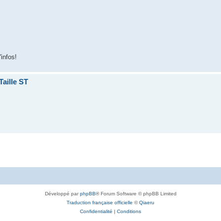
'infos!
aille ST
Développé par
phpBB
® Forum Software © phpBB Limited
Traduction française officielle
©
Qiaeru
Confidentialité
|
Conditions