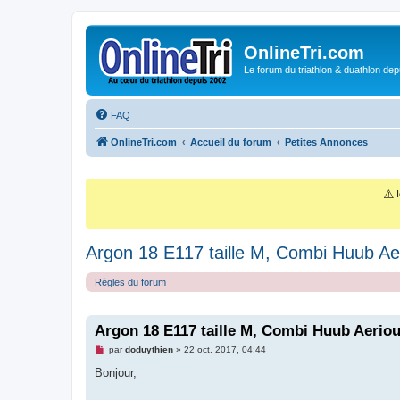
OnlineTri.com
Le forum du triathlon & duathlon dep
FAQ
OnlineTri.com
Accueil du forum
Petites Annonces
⚠️
I
Argon 18 E117 taille M, Combi Huub Aer
Règles du forum
Argon 18 E117 taille M, Combi Huub Aeriou
M
par
doduythien
»
22 oct. 2017, 04:44
e
s
Bonjour,
s
a