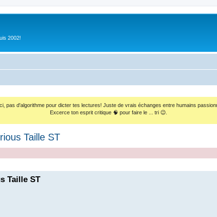
uis 2002!
ci, pas d'algorithme pour dicter tes lectures! Juste de vrais échanges entre humains passion
Excerce ton esprit critique 🧠 pour faire le ... tri 😉.
ious Taille ST
s Taille ST