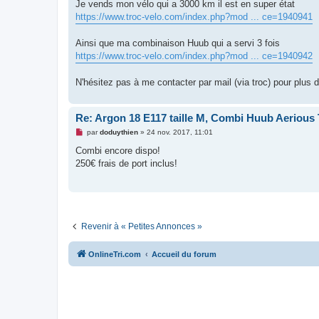
g
Je vends mon vélo qui a 3000 km il est en super état
e
https://www.troc-velo.com/index.php?mod ... ce=1940941
n
o
n
Ainsi que ma combinaison Huub qui a servi 3 fois
l
u
https://www.troc-velo.com/index.php?mod ... ce=1940942
N'hésitez pas à me contacter par mail (via troc) pour plus d
Re: Argon 18 E117 taille M, Combi Huub Aerious T
M
par
doduythien
»
24 nov. 2017, 11:01
e
s
Combi encore dispo!
s
250€ frais de port inclus!
a
g
e
n
o
n
l
u
Revenir à « Petites Annonces »
OnlineTri.com
Accueil du forum