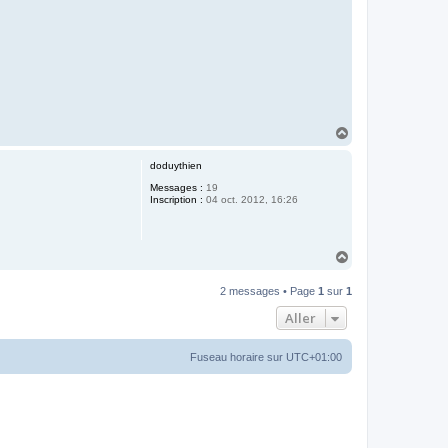
H
a
u
doduythien
t
Messages :
19
Inscription :
04 oct. 2012, 16:26
H
a
u
2 messages • Page
1
sur
1
t
Aller
Fuseau horaire sur
UTC+01:00