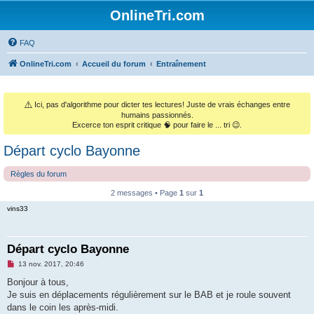
OnlineTri.com
FAQ
OnlineTri.com
Accueil du forum
Entraînement
⚠️
Ici, pas d'algorithme pour dicter tes lectures! Juste de vrais échanges entre
humains passionnés.
Excerce ton esprit critique 🧠 pour faire le ... tri 😉.
Départ cyclo Bayonne
Règles du forum
2 messages • Page
1
sur
1
vins33
Départ cyclo Bayonne
M
13 nov. 2017, 20:46
e
s
Bonjour à tous,
s
Je suis en déplacements régulièrement sur le BAB et je roule souvent
a
g
dans le coin les après-midi.
e