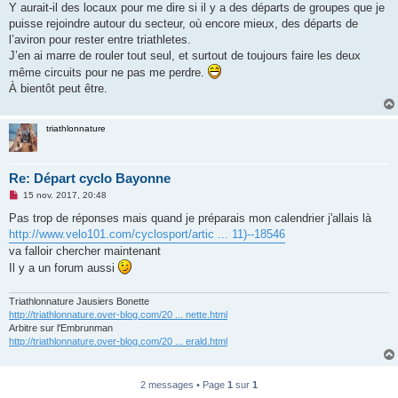
Y aurait-il des locaux pour me dire si il y a des départs de groupes que je
n
o
puisse rejoindre autour du secteur, où encore mieux, des départs de
n
l’aviron pour rester entre triathletes.
l
u
J’en ai marre de rouler tout seul, et surtout de toujours faire les deux
même circuits pour ne pas me perdre.
À bientôt peut être.
triathlonnature
Re: Départ cyclo Bayonne
M
15 nov. 2017, 20:48
e
s
Pas trop de réponses mais quand je préparais mon calendrier j'allais là
s
http://www.velo101.com/cyclosport/artic ... 11)--18546
a
g
va falloir chercher maintenant
e
Il y a un forum aussi
n
o
n
Triathlonnature Jausiers Bonette
l
u
http://triathlonnature.over-blog.com/20 ... nette.html
Arbitre sur l'Embrunman
http://triathlonnature.over-blog.com/20 ... erald.html
2 messages • Page
1
sur
1