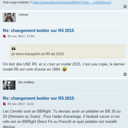
n
Petit stage triathlon ?
https://www.airbnb.fr/rooms/6906172?loc ... s=62DIpvm4
o
n
l
coleopt
u
Re: changement boitier sur R5 2015
M
20 nov. 2017, 13:54
e
s
s
a
g
je viens d'acquérir un R5 de 2015
e
n
o
On doit dire UNE R5, et si c'est un model 2015, c'est une copie, le dernier
n
model R5 est sorti d'usine en 1984.
l
u
Doc holliday
Re: changement boitier sur R5 2015
M
20 nov. 2017, 14:11
e
s
Les Cervélo sont en BBRight. Tu devrais avoir un pédalier en BB 30 ou
s
24 (Shimano ou Sram) . Pour t'aider d'avantage, il faudrait savoir si ton
a
g
vélo est en BBRight Direct Fit ou Pressfit et quel pédalier est installé
e
dessus.
n