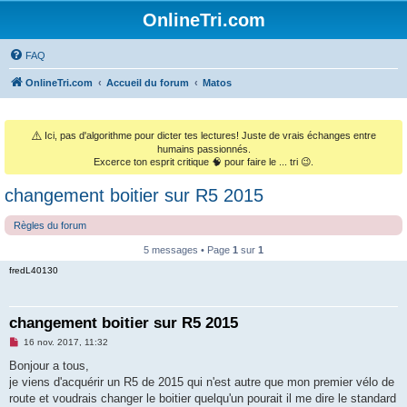
OnlineTri.com
FAQ
OnlineTri.com
Accueil du forum
Matos
⚠️
Ici, pas d'algorithme pour dicter tes lectures! Juste de vrais échanges entre
humains passionnés.
Excerce ton esprit critique 🧠 pour faire le ... tri 😉.
changement boitier sur R5 2015
Règles du forum
5 messages • Page
1
sur
1
fredL40130
changement boitier sur R5 2015
M
16 nov. 2017, 11:32
e
s
Bonjour a tous,
s
je viens d'acquérir un R5 de 2015 qui n'est autre que mon premier vélo de
a
g
route et voudrais changer le boitier quelqu'un pourait il me dire le standard
e