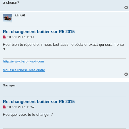
à choisir?
n
o
n
l
idinfo68
u
Re: changement boitier sur R5 2015
M
20 nov. 2017, 11:41
e
s
Pour bien te répondre, il nous faut aussi le pédalier exact qui sera monté
s
?
a
g
e
n
http://www.baron-noir.com
o
n
Mousses repose-bras cintre
l
u
Gadagne
Re: changement boitier sur R5 2015
M
20 nov. 2017, 12:57
e
s
Pourquoi veux tu le changer ?
s
a
g
e