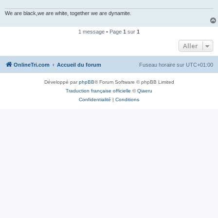
n
o
We are black,we are white, together we are dynamite.
n
l
u
1 message • Page
1
sur
1
Aller
OnlineTri.com
Accueil du forum
Fuseau horaire sur
UTC+01:00
Développé par
phpBB
® Forum Software © phpBB Limited
Traduction française officielle
©
Qiaeru
Confidentialité
|
Conditions