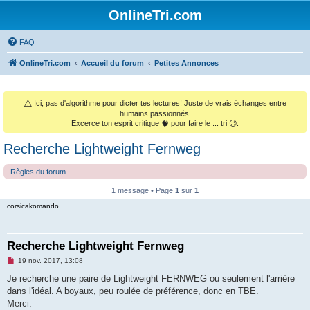
OnlineTri.com
FAQ
OnlineTri.com
Accueil du forum
Petites Annonces
⚠️
Ici, pas d'algorithme pour dicter tes lectures! Juste de vrais échanges entre
humains passionnés.
Excerce ton esprit critique 🧠 pour faire le ... tri 😉.
Recherche Lightweight Fernweg
Règles du forum
1 message • Page
1
sur
1
corsicakomando
Recherche Lightweight Fernweg
M
19 nov. 2017, 13:08
e
s
Je recherche une paire de Lightweight FERNWEG ou seulement l'arrière
s
dans l'idéal. A boyaux, peu roulée de préférence, donc en TBE.
a
g
Merci.
e