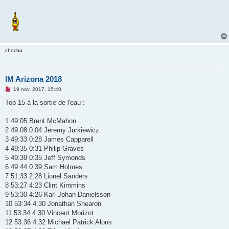
g
e
n
o
n
l
u
chocho
IM Arizona 2018
M
19 nov. 2017, 15:40
e
s
Top 15 à la sortie de l'eau :
s
a
g
1 49:05 Brent McMahon
e
2 49:08 0:04 Jeremy Jurkiewicz
n
o
3 49:33 0:28 James Capparell
n
4 49:35 0:31 Philip Graves
l
u
5 49:39 0:35 Jeff Symonds
6 49:44 0:39 Sam Holmes
7 51:33 2:28 Lionel Sanders
8 53:27 4:23 Clint Kimmins
9 53:30 4:26 Karl-Johan Danielsson
10 53:34 4:30 Jonathan Shearon
11 53:34 4:30 Vincent Morizot
12 53:36 4:32 Michael Patrick Alons