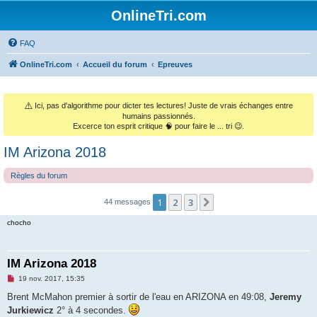
OnlineTri.com
FAQ
OnlineTri.com
Accueil du forum
Epreuves
⚠️
Ici, pas d'algorithme pour dicter tes lectures! Juste de vrais échanges entre
humains passionnés.
Excerce ton esprit critique 🧠 pour faire le ... tri 😉.
IM Arizona 2018
Règles du forum
1
2
3
Suivant
44 messages
chocho
IM Arizona 2018
M
19 nov. 2017, 15:35
e
s
Brent McMahon premier à sortir de l'eau en ARIZONA en 49:08,
Jeremy
s
Jurkiewicz
2° à 4 secondes.
a