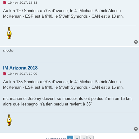
M
19 nov. 2017, 18:33
e
s
Au km 120 Sanders a 7'05 d'avance, le 4° Michael Patrick Alonso
s
McKernan - ESP est à 9'40, le 5°Jeff Symonds - CAN est à 13 mn.
a
g
e
n
o
n
l
u
chocho
IM Arizona 2018
M
19 nov. 2017, 19:00
e
s
Au km 135 Sanders a 9'05 d'avance, le 4° Michael Patrick Alonso
s
McKernan - ESP est à 9'40, le 5°Jeff Symonds - CAN est à 15 mn.
a
g
e
mc mahon et Jérémy doivent se marquer, ils ont perdus 2 mn en 15 km,
n
o
alors que l'espagnol n'a rien perdu et revient à 35"
n
l
u
44 messages