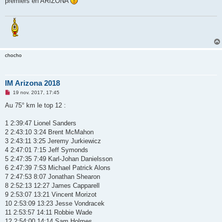
premiers en ARIZONA
a
g
e
n
o
n
l
u
chocho
IM Arizona 2018
M
19 nov. 2017, 17:45
e
s
Au 75° km le top 12 :
s
a
g
1 2:39:47 Lionel Sanders
e
2 2:43:10 3:24 Brent McMahon
n
o
3 2:43:11 3:25 Jeremy Jurkiewicz
n
4 2:47:01 7:15 Jeff Symonds
l
u
5 2:47:35 7:49 Karl-Johan Danielsson
6 2:47:39 7:53 Michael Patrick Alons
7 2:47:53 8:07 Jonathan Shearon
8 2:52:13 12:27 James Capparell
9 2:53:07 13:21 Vincent Morizot
10 2:53:09 13:23 Jesse Vondracek
11 2:53:57 14:11 Robbie Wade
12 2:54:00 14:14 Sam Holmes