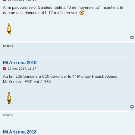
e
s
A mi parcours vélo, Sanders roule à 43 de moyenne...s'il maintient le
s
rythme cela donnerait 4 h 12 à vélo en solo
a
g
e
n
o
n
l
u
chocho
IM Arizona 2018
M
19 nov. 2017, 18:17
e
s
Au km 105 Sanders a 6'10 d'avance, le 4° Michael Patrick Alonso
s
McKernan - ESP est à 9'30.
a
g
e
n
o
n
l
u
chocho
IM Arizona 2018