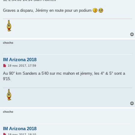
Graves a disparu, Jérémy en route pour un podium
chocho
IM Arizona 2018
M
19 nov. 2017, 17:59
e
s
Au 90° km Sanders a 5'40 sur mc mahon et jéremy, les 4° & 5° sont a
s
9'15.
a
g
e
n
o
n
l
u
chocho
IM Arizona 2018
M
19 nov. 2017, 18:10