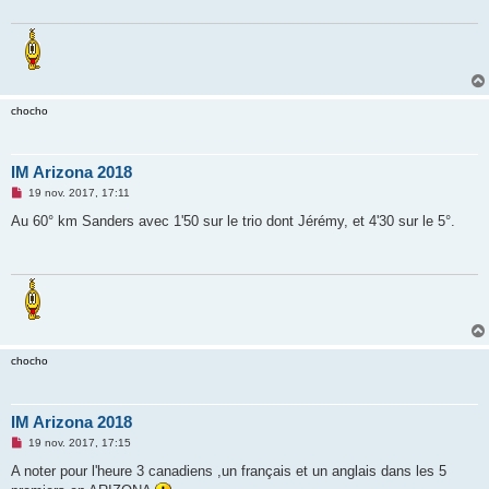
g
e
n
o
n
l
u
chocho
IM Arizona 2018
M
19 nov. 2017, 17:11
e
s
Au 60° km Sanders avec 1'50 sur le trio dont Jérémy, et 4'30 sur le 5°.
s
a
g
e
n
o
n
l
u
chocho
IM Arizona 2018
M
19 nov. 2017, 17:15
e
s
A noter pour l'heure 3 canadiens ,un français et un anglais dans les 5
s