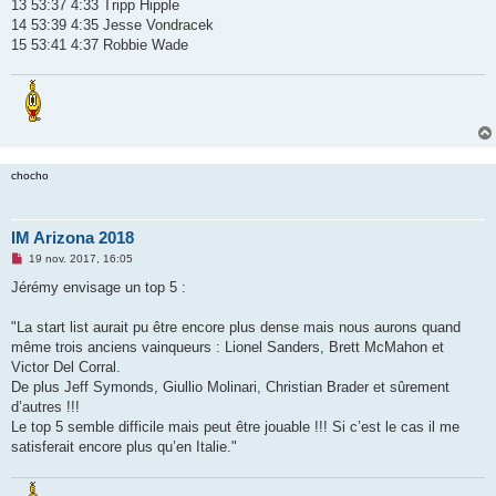
13 53:37 4:33 Tripp Hipple
14 53:39 4:35 Jesse Vondracek
15 53:41 4:37 Robbie Wade
chocho
IM Arizona 2018
M
19 nov. 2017, 16:05
e
s
Jérémy envisage un top 5 :
s
a
g
"La start list aurait pu être encore plus dense mais nous aurons quand
e
même trois anciens vainqueurs : Lionel Sanders, Brett McMahon et
n
o
Victor Del Corral.
n
De plus Jeff Symonds, Giullio Molinari, Christian Brader et sûrement
l
u
d’autres !!!
Le top 5 semble difficile mais peut être jouable !!! Si c’est le cas il me
satisferait encore plus qu’en Italie."