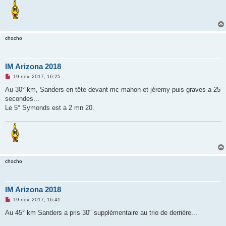
n
o
n
l
u
chocho
IM Arizona 2018
M
19 nov. 2017, 16:25
e
s
Au 30° km, Sanders en tête devant mc mahon et jéremy puis graves a 25
s
secondes...
a
g
Le 5° Symonds est a 2 mn 20.
e
n
o
n
l
u
chocho
IM Arizona 2018
M
19 nov. 2017, 16:41
e
s
Au 45° km Sanders a pris 30" supplémentaire au trio de derrière...
s
a