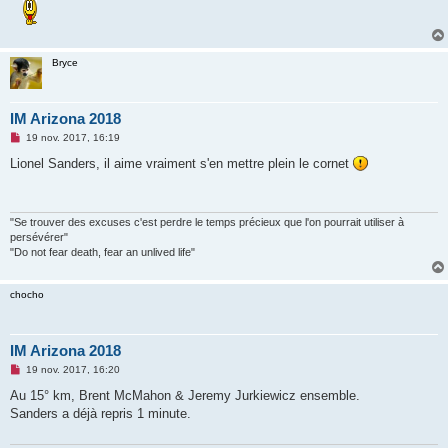
Bryce
IM Arizona 2018
M
19 nov. 2017, 16:19
e
s
Lionel Sanders, il aime vraiment s'en mettre plein le cornet
s
a
g
e
n
"Se trouver des excuses c'est perdre le temps précieux que l'on pourrait utiliser à
o
persévérer"
n
"Do not fear death, fear an unlived life"
l
u
chocho
IM Arizona 2018
M
19 nov. 2017, 16:20
e
s
Au 15° km, Brent McMahon & Jeremy Jurkiewicz ensemble.
s
Sanders a déjà repris 1 minute.
a
g
e