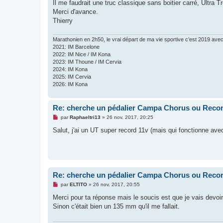
g
Il me faudrait une truc classique sans boitier carré, Ultra 
e
Merci d'avance.
n
o
Thierry
n
l
u
Marathonien en 2h50, le vrai départ de ma vie sportive c’est 2019 av
2021: IM Barcelone
2022: IM Nice / IM Kona
2023: IM Thoune / IM Cervia
2024: IM Kona
2025: IM Cervia
2026: IM Kona
Re: cherche un pédalier Campa Chorus ou Reco
M
par
Raphaeltri13
»
26 nov. 2017, 20:25
e
s
Salut, j'ai un UT super record 11v (mais qui fonctionne a
s
a
g
e
n
o
n
Re: cherche un pédalier Campa Chorus ou Reco
l
u
M
par
ELTITO
»
26 nov. 2017, 20:55
e
s
Merci pour ta réponse mais le soucis est que je vais devoir 
s
Sinon c'était bien un 135 mm qu'il me fallait.
a
g
e