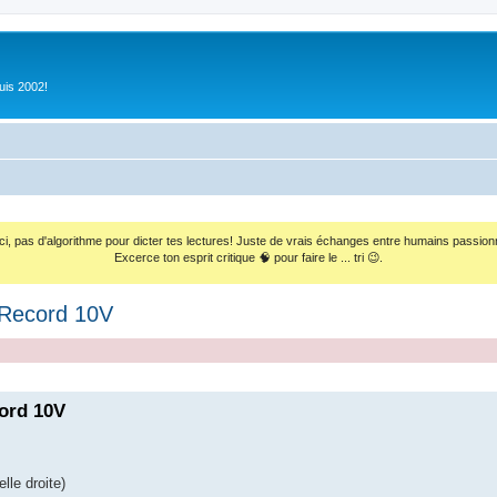
uis 2002!
ci, pas d'algorithme pour dicter tes lectures! Juste de vrais échanges entre humains passion
Excerce ton esprit critique 🧠 pour faire le ... tri 😉.
 Record 10V
ord 10V
lle droite)