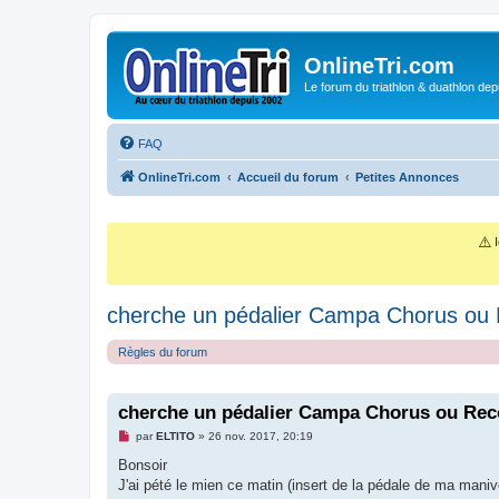
OnlineTri.com
Le forum du triathlon & duathlon dep
FAQ
OnlineTri.com
Accueil du forum
Petites Annonces
⚠️
I
cherche un pédalier Campa Chorus ou
Règles du forum
cherche un pédalier Campa Chorus ou Rec
M
par
ELTITO
»
26 nov. 2017, 20:19
e
s
Bonsoir
s
J'ai pété le mien ce matin (insert de la pédale de ma manive
a