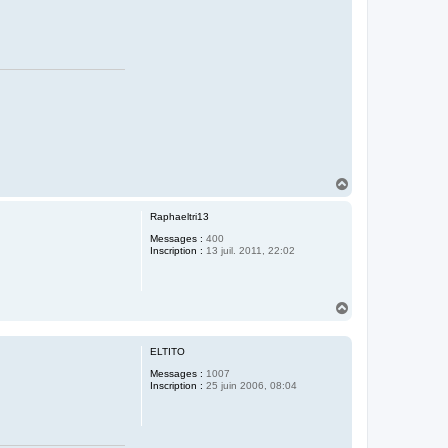
H
a
u
Raphaeltri13
t
Messages :
400
Inscription :
13 juil. 2011, 22:02
H
a
u
t
ELTITO
Messages :
1007
Inscription :
25 juin 2006, 08:04