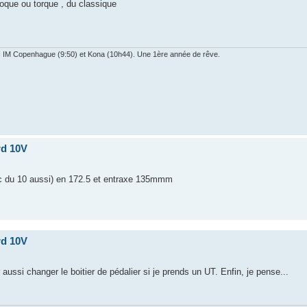
Troque ou torque , du classique
ec IM Copenhague (9:50) et Kona (10h44). Une 1ère année de rêve.
rd 10V
vec du 10 aussi) en 172.5 et entraxe 135mmm
rd 10V
aussi changer le boitier de pédalier si je prends un UT. Enfin, je pense...