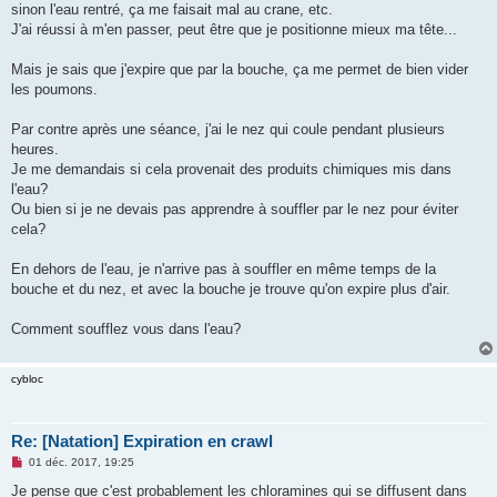
sinon l'eau rentré, ça me faisait mal au crane, etc.
n
o
J'ai réussi à m'en passer, peut être que je positionne mieux ma tête...
n
l
u
Mais je sais que j'expire que par la bouche, ça me permet de bien vider
les poumons.
Par contre après une séance, j'ai le nez qui coule pendant plusieurs
heures.
Je me demandais si cela provenait des produits chimiques mis dans
l'eau?
Ou bien si je ne devais pas apprendre à souffler par le nez pour éviter
cela?
En dehors de l'eau, je n'arrive pas à souffler en même temps de la
bouche et du nez, et avec la bouche je trouve qu'on expire plus d'air.
Comment soufflez vous dans l'eau?
cybloc
Re: [Natation] Expiration en crawl
M
01 déc. 2017, 19:25
e
s
Je pense que c'est probablement les chloramines qui se diffusent dans