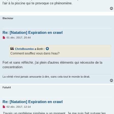
s
l'air à la piscine qui te provoque ce phénomène.
a
g
e
n
o
Blackstar
n
l
u
Re: [Natation] Expiration en crawl
M
01 déc. 2017, 20:44
e
s
s
ChrisBoumbo
a écrit :
a
g
Comment soufflez vous dans l'eau?
e
n
o
Fort et sans réfléchir, j'ai plein d'autres éléments qui nécessite de la
n
concentration.
l
u
La vérité n'est jamais amusante à dire, sans cela tout le monde la dirait.
Fafa44
Re: [Natation] Expiration en crawl
M
02 déc. 2017, 12:14
e
s
J'avais un problème similaire a un moment. Je me suis fait suturer les