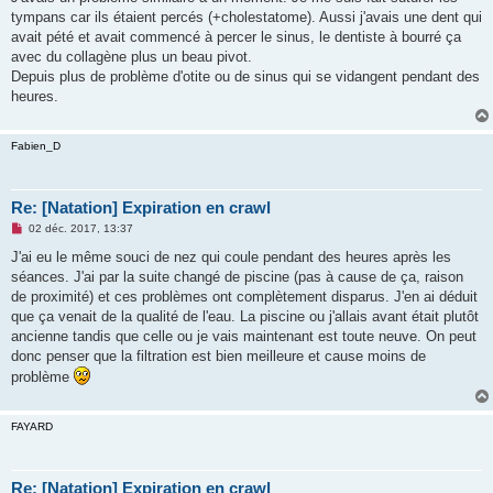
s
tympans car ils étaient percés (+cholestatome). Aussi j'avais une dent qui
a
g
avait pété et avait commencé à percer le sinus, le dentiste à bourré ça
e
avec du collagène plus un beau pivot.
n
o
Depuis plus de problème d'otite ou de sinus qui se vidangent pendant des
n
heures.
l
u
Fabien_D
Re: [Natation] Expiration en crawl
M
02 déc. 2017, 13:37
e
s
J'ai eu le même souci de nez qui coule pendant des heures après les
s
séances. J'ai par la suite changé de piscine (pas à cause de ça, raison
a
g
de proximité) et ces problèmes ont complètement disparus. J'en ai déduit
e
que ça venait de la qualité de l'eau. La piscine ou j'allais avant était plutôt
n
o
ancienne tandis que celle ou je vais maintenant est toute neuve. On peut
n
donc penser que la filtration est bien meilleure et cause moins de
l
u
problème
FAYARD
Re: [Natation] Expiration en crawl