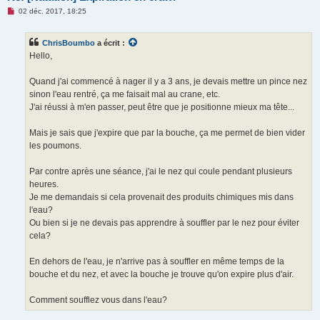
M
02 déc. 2017, 18:25
e
s
s
ChrisBoumbo
a écrit :
a
g
Hello,
e
n
o
Quand j'ai commencé à nager il y a 3 ans, je devais mettre un pince nez
n
sinon l'eau rentré, ça me faisait mal au crane, etc.
l
u
J'ai réussi à m'en passer, peut être que je positionne mieux ma tête...
Mais je sais que j'expire que par la bouche, ça me permet de bien vider
les poumons.
Par contre après une séance, j'ai le nez qui coule pendant plusieurs
heures.
Je me demandais si cela provenait des produits chimiques mis dans
l'eau?
Ou bien si je ne devais pas apprendre à souffler par le nez pour éviter
cela?
En dehors de l'eau, je n'arrive pas à souffler en même temps de la
bouche et du nez, et avec la bouche je trouve qu'on expire plus d'air.
Comment soufflez vous dans l'eau?