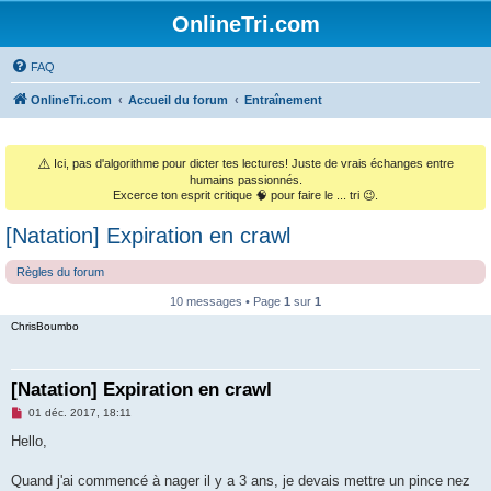
OnlineTri.com
FAQ
OnlineTri.com
Accueil du forum
Entraînement
⚠️
Ici, pas d'algorithme pour dicter tes lectures! Juste de vrais échanges entre
humains passionnés.
Excerce ton esprit critique 🧠 pour faire le ... tri 😉.
[Natation] Expiration en crawl
Règles du forum
10 messages • Page
1
sur
1
ChrisBoumbo
[Natation] Expiration en crawl
M
01 déc. 2017, 18:11
e
s
Hello,
s
a
g
Quand j'ai commencé à nager il y a 3 ans, je devais mettre un pince nez
e