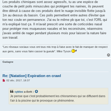
Les produits chimiques sont assez agressifs, tu as une espèce de
couche de petit poils minuscules qui protègent tes narines, ils peuvent
être détruit à cause de ces produits dont le nuage invisible flotte jusqu'à
1m au dessus du bassin. Ces poils permettent entre autres d'éviter que
ton nez coule en permanence. J'ai eu le même pb que toi, c'est l'ORL qui
m'a expliqué tout ça. Il m'avait prescrit une sorte de corticoïdes nasal
pour protéger mes muqueuses nasales et les reconstruire, néanmoins
j'avais arrêté de nager pendant plusieurs mois pour laisser la nature faire
son travail.
“Les réseaux sociaux vous ont tous mis trop à l’aise avec le fait de manquer de respect
aux gens, sans vous faire casser la gueule”. Mike Tyson
Gadagne
Re: [Natation] Expiration en crawl
M
02 déc. 2017, 18:37
e
s
s
cybloc
a écrit :
a
g
Je pense que c'est probablement les chloramines qui se diffusent dans
e
l'air à la piscine qui te provoque ce phénomène.
n
o
n
l