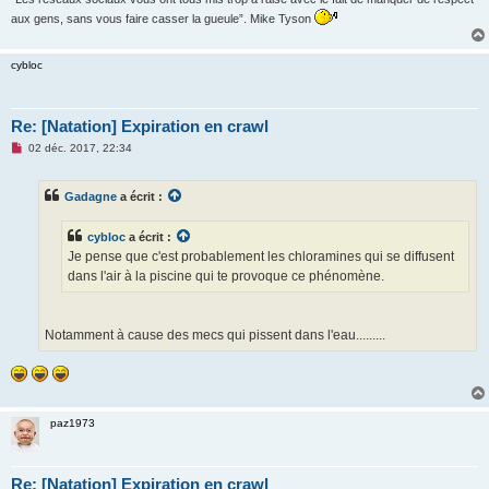
aux gens, sans vous faire casser la gueule”. Mike Tyson
cybloc
Re: [Natation] Expiration en crawl
M
02 déc. 2017, 22:34
e
s
s
Gadagne
a écrit :
a
g
e
cybloc
a écrit :
n
o
Je pense que c'est probablement les chloramines qui se diffusent
n
dans l'air à la piscine qui te provoque ce phénomène.
l
u
Notamment à cause des mecs qui pissent dans l'eau.........
paz1973
Re: [Natation] Expiration en crawl