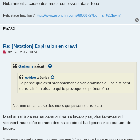
u
Notamment à cause des mecs qui pissent dans l'eau.........
Petit stage triathlon ?
https://www.airbnb.fr/rooms/6906172?loc ... s=62DIpvm4
FAYARD
Re: [Natation] Expiration en crawl
M
02 déc. 2017, 18:59
e
s
s
Gadagne
a écrit :
a
g
e
cybloc
a écrit :
n
o
Je pense que c'est probablement les chloramines qui se diffusent
n
dans l'air à la piscine qui te provoque ce phénomène.
l
u
Notamment à cause des mecs qui pissent dans l'eau.........
Masi aussi à cause es gens qui ne se lavent pas, des femmes qui
viennent maquillée comme des as de pic et badigeonner de parfum, de
laque..
“Les réseaux sociaux vous ont tous mis trop à l’aise avec le fait de manquer de respect