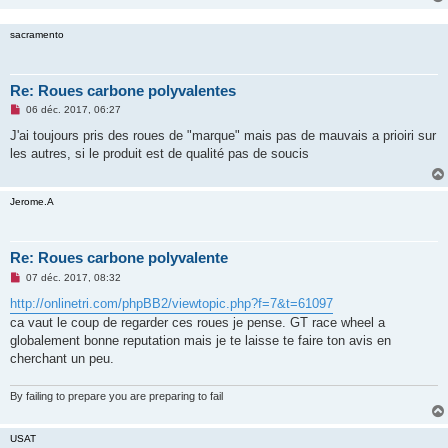
n
l
u
sacramento
Re: Roues carbone polyvalentes
M
06 déc. 2017, 06:27
e
s
J'ai toujours pris des roues de "marque" mais pas de mauvais a prioiri sur
s
les autres, si le produit est de qualité pas de soucis
a
g
e
n
Jerome.A
o
n
l
u
Re: Roues carbone polyvalente
M
07 déc. 2017, 08:32
e
s
http://onlinetri.com/phpBB2/viewtopic.php?f=7&t=61097
s
ca vaut le coup de regarder ces roues je pense. GT race wheel a
a
g
globalement bonne reputation mais je te laisse te faire ton avis en
e
cherchant un peu.
n
o
n
By failing to prepare you are preparing to fail
l
u
USAT