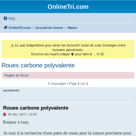
OnlineTri.com
FAQ
OnlineTri.com
Accueil du forum
Matos
⚠️
Ici, pas d'algorithme pour dicter tes lectures! Juste de vrais échanges entre
humains passionnés.
Excerce ton esprit critique 🧠 pour faire le ... tri 😉.
Roues carbone polyvalente
Règles du forum
5 messages • Page
1
sur
1
sacramento
Roues carbone polyvalente
M
05 déc. 2017, 13:02
e
s
Bonjour à tous,
s
a
g
Je suis à la recherche d'une paire de roues pour la saison prochaine pour
e