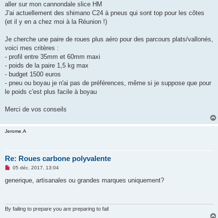
aller sur mon cannondale slice HM
n
o
J'ai actuellement des shimano C24 à pneus qui sont top pour les côtes
n
(et il y en a chez moi à la Réunion !)
l
u
Je cherche une paire de roues plus aéro pour des parcours plats/vallonés,
voici mes critères :
- profil entre 35mm et 60mm maxi
- poids de la paire 1,5 kg max
- budget 1500 euros
- pneu ou boyau je n'ai pas de préférences, même si je suppose que pour
le poids c'est plus facile à boyau
Merci de vos conseils
Jerome.A
Re: Roues carbone polyvalente
M
05 déc. 2017, 13:04
e
s
generique, artisanales ou grandes marques uniquement?
s
a
g
e
n
By failing to prepare you are preparing to fail
o