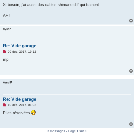
Si besoin, j'ai aussi des cables shimano di2 qui trainent.
A+ !
dyson
Re: Vide garage
M
09 déc. 2017, 19:12
e
s
mp
s
a
g
e
n
o
AurelF
n
l
u
Re: Vide garage
M
10 déc. 2017, 01:02
e
s
Piles réservées
s
a
g
e
n
3 messages • Page
1
sur
1
o