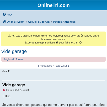
OnlineTri.com
FAQ
OnlineTri.com
Accueil du forum
Petites Annonces
⚠️
Ici, pas d'algorithme pour dicter tes lectures! Juste de vrais échanges entre
humains passionnés.
Excerce ton esprit critique 🧠 pour faire le ... tri 😉.
Vide garage
Règles du forum
3 messages • Page
1
sur
1
AurelF
Vide garage
M
09 déc. 2017, 15:38
e
s
Salut,
s
a
g
Je vends divers composants qui ne me servent pas et qui feront peut être
e