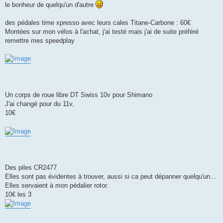
le bonheur de quelqu'un d'autre
n
o
n
des pédales time xpresso avec leurs cales Titane-Carbone : 60€
l
u
Montées sur mon vélos à l'achat, j'ai testé mais j'ai de suite préféré
remettre mes speedplay
Un corps de roue libre DT Swiss 10v pour Shimano
J'ai changé pour du 11v,
10€
Des piles CR2477
Elles sont pas évidentes à trouver, aussi si ca peut dépanner quelqu'un...
Elles servaient à mon pédalier rotor.
10€ les 3