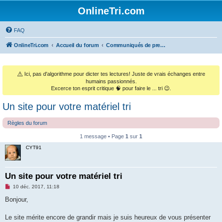
OnlineTri.com
FAQ
OnlineTri.com
Accueil du forum
Communiqués de presse & Annonces commerciales
⚠️
Ici, pas d'algorithme pour dicter tes lectures! Juste de vrais échanges entre
humains passionnés.
Excerce ton esprit critique 🧠 pour faire le ... tri 😉.
Un site pour votre matériel tri
Règles du forum
1 message • Page
1
sur
1
CYT91
Un site pour votre matériel tri
M
10 déc. 2017, 11:18
e
s
Bonjour,
s
a
g
Le site mérite encore de grandir mais je suis heureux de vous présenter
e