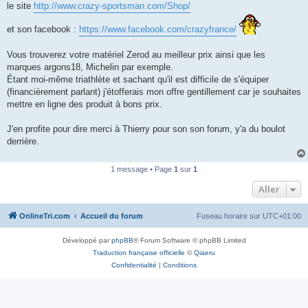
le site
http://www.crazy-sportsman.com/Shop/
n
o
n
et son facebook :
https://www.facebook.com/crazyfrance/
l
u
Vous trouverez votre matériel Zerod au meilleur prix ainsi que les
marques argons18, Michelin par exemple.
Étant moi-même triathlète et sachant qu'il est difficile de s'équiper
(financièrement parlant) j'étofferais mon offre gentillement car je souhaites
mettre en ligne des produit à bons prix.
J'en profite pour dire merci à Thierry pour son son forum, y'a du boulot
derrière.
1 message • Page
1
sur
1
Aller
OnlineTri.com
Accueil du forum
Fuseau horaire sur
UTC+01:00
Développé par
phpBB
® Forum Software © phpBB Limited
Traduction française officielle
©
Qiaeru
Confidentialité
|
Conditions