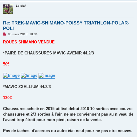
Le piaf
Re: TREK-MAVIC-SHIMANO-POISSY TRIATHLON-POLAR-
POLI
M
03 mars 2018, 18:34
e
s
ROUES SHIMANO VENDUE
s
a
g
*PAIRE DE CHAUSSURES MAVIC AVENIR 44.2/3
e
n
o
50€
n
l
u
*MAVIC ZXELLIUM 44.2/3
130€
Chaussures acheté en 2015 utilisé début 2016 10 sorties avec couvre
chaussures et 2/3 sorties à l'air, ne me conviennent pas au niveau de
l'avant trop étroit pour mon pied, raison de la vente.
Pas de taches, d'accrocs ou autre état neuf pour ne pas dire neuves.