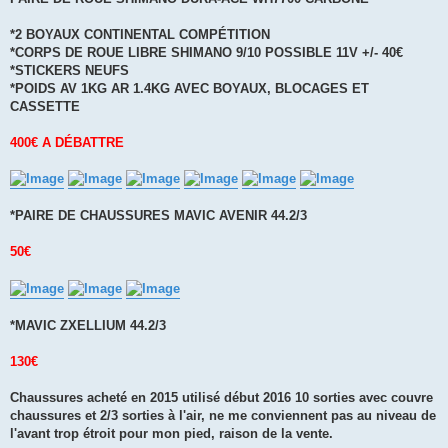
s
a
g
*2 BOYAUX CONTINENTAL COMPÉTITION
e
*CORPS DE ROUE LIBRE SHIMANO 9/10 POSSIBLE 11V +/- 40€
n
o
*STICKERS NEUFS
n
*POIDS AV 1KG AR 1.4KG AVEC BOYAUX, BLOCAGES ET
l
u
CASSETTE
400€ A DÉBATTRE
*PAIRE DE CHAUSSURES MAVIC AVENIR 44.2/3
50€
*MAVIC ZXELLIUM 44.2/3
130€
Chaussures acheté en 2015 utilisé début 2016 10 sorties avec couvre
chaussures et 2/3 sorties à l'air, ne me conviennent pas au niveau de
l'avant trop étroit pour mon pied, raison de la vente.