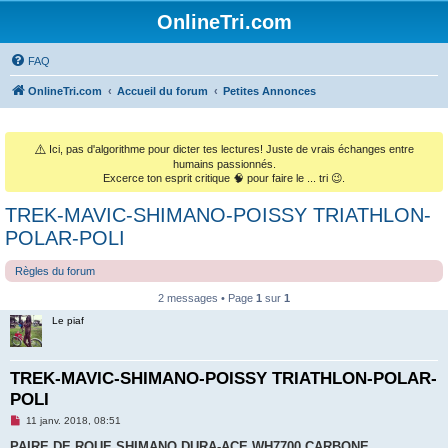
OnlineTri.com
FAQ
OnlineTri.com
Accueil du forum
Petites Annonces
⚠️
Ici, pas d'algorithme pour dicter tes lectures! Juste de vrais échanges entre
humains passionnés.
Excerce ton esprit critique 🧠 pour faire le ... tri 😉.
TREK-MAVIC-SHIMANO-POISSY TRIATHLON-
POLAR-POLI
Règles du forum
2 messages • Page
1
sur
1
Le piaf
TREK-MAVIC-SHIMANO-POISSY TRIATHLON-POLAR-
POLI
M
11 janv. 2018, 08:51
e
s
PAIRE DE ROUE SHIMANO DURA-ACE WH7700 CARBONE