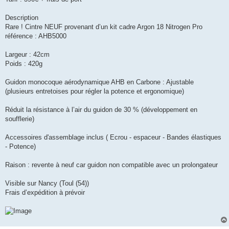
s
a
g
Description
e
Rare ! Cintre NEUF provenant d’un kit cadre Argon 18 Nitrogen Pro
n
o
référence : AHB5000
n
l
u
Largeur : 42cm
Poids : 420g
Guidon monocoque aérodynamique AHB en Carbone : Ajustable
(plusieurs entretoises pour régler la potence et ergonomique)
Réduit la résistance à l’air du guidon de 30 % (développement en
soufflerie)
Accessoires d'assemblage inclus ( Ecrou - espaceur - Bandes élastiques
- Potence)
Raison : revente à neuf car guidon non compatible avec un prolongateur
Visible sur Nancy (Toul (54))
Frais d’expédition à prévoir