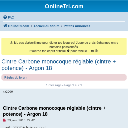
OnlineTri.com
FAQ
OnlineTri.com
Accueil du forum
Petites Annonces
⚠️
Ici, pas d'algorithme pour dicter tes lectures! Juste de vrais échanges entre
humains passionnés.
Excerce ton esprit critique 🧠 pour faire le ... tri 😉.
Cintre Carbone monocoque réglable (cintre +
potence) - Argon 18
Règles du forum
1 message • Page
1
sur
1
nx2006
Cintre Carbone monocoque réglable (cintre +
potence) - Argon 18
M
23 janv. 2018, 22:42
e
s
Tarif : 390€ + frais de port