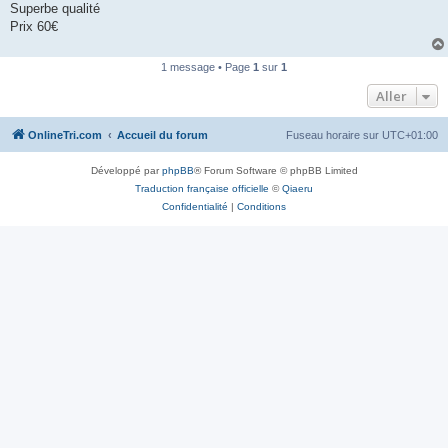
Superbe qualité
n
o
Prix 60€
n
l
u
1 message • Page
1
sur
1
Aller
OnlineTri.com
Accueil du forum
Fuseau horaire sur
UTC+01:00
Développé par
phpBB
® Forum Software © phpBB Limited
Traduction française officielle
©
Qiaeru
Confidentialité
|
Conditions