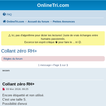
OnlineTri.com
FAQ
OnlineTri.com
Accueil du forum
Petites Annonces
⚠️
Ici, pas d'algorithme pour dicter tes lectures! Juste de vrais échanges entre
humains passionnés.
Excerce ton esprit critique 🧠 pour faire le ... tri 😉.
Collant zéro RH+
Règles du forum
1 message • Page
1
sur
1
sezaro
Collant zéro RH+
M
03 févr. 2018, 09:25
e
s
Encore étiquetté et non utilisé.
s
C'est une taille S.
a
g
Possibilité d'envoi
e