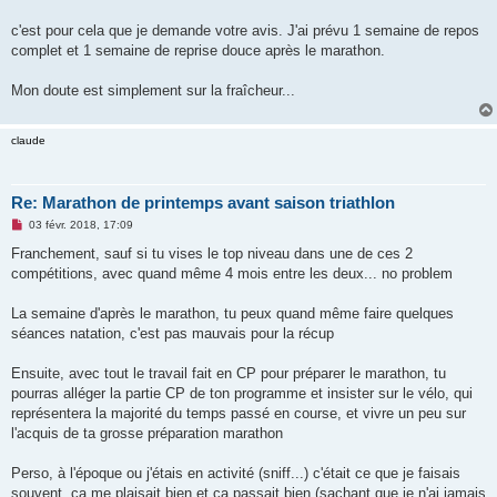
c'est pour cela que je demande votre avis. J'ai prévu 1 semaine de repos
complet et 1 semaine de reprise douce après le marathon.
Mon doute est simplement sur la fraîcheur...
claude
Re: Marathon de printemps avant saison triathlon
M
03 févr. 2018, 17:09
e
s
Franchement, sauf si tu vises le top niveau dans une de ces 2
s
compétitions, avec quand même 4 mois entre les deux... no problem
a
g
e
La semaine d'après le marathon, tu peux quand même faire quelques
n
o
séances natation, c'est pas mauvais pour la récup
n
l
u
Ensuite, avec tout le travail fait en CP pour préparer le marathon, tu
pourras alléger la partie CP de ton programme et insister sur le vélo, qui
représentera la majorité du temps passé en course, et vivre un peu sur
l'acquis de ta grosse préparation marathon
Perso, à l'époque ou j'étais en activité (sniff...) c'était ce que je faisais
souvent, ça me plaisait bien et ça passait bien (sachant que je n'ai jamais