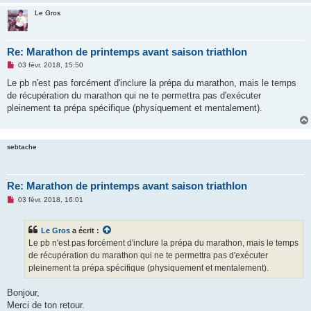
Le Gros
Re: Marathon de printemps avant saison triathlon
M
03 févr. 2018, 15:50
e
s
Le pb n'est pas forcément d'inclure la prépa du marathon, mais le temps
s
de récupération du marathon qui ne te permettra pas d'exécuter
a
g
pleinement ta prépa spécifique (physiquement et mentalement).
e
n
o
n
sebtache
l
u
Re: Marathon de printemps avant saison triathlon
M
03 févr. 2018, 16:01
e
s
s
Le Gros
a écrit :
a
g
Le pb n'est pas forcément d'inclure la prépa du marathon, mais le temps
e
de récupération du marathon qui ne te permettra pas d'exécuter
n
o
pleinement ta prépa spécifique (physiquement et mentalement).
n
l
u
Bonjour,
Merci de ton retour.