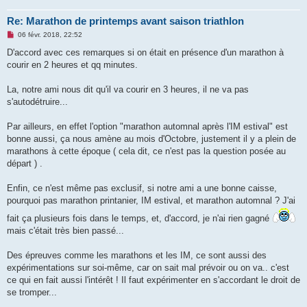
Re: Marathon de printemps avant saison triathlon
M
06 févr. 2018, 22:52
e
s
D'accord avec ces remarques si on était en présence d'un marathon à
s
courir en 2 heures et qq minutes.
a
g
e
La, notre ami nous dit qu'il va courir en 3 heures, il ne va pas
n
o
s'autodétruire...
n
l
u
Par ailleurs, en effet l'option "marathon automnal après l'IM estival" est
bonne aussi, ça nous amène au mois d'Octobre, justement il y a plein de
marathons à cette époque ( cela dit, ce n'est pas la question posée au
départ ) .
Enfin, ce n'est même pas exclusif, si notre ami a une bonne caisse,
pourquoi pas marathon printanier, IM estival, et marathon automnal ? J'ai
fait ça plusieurs fois dans le temps, et, d'accord, je n'ai rien gagné
mais c'était très bien passé...
Des épreuves comme les marathons et les IM, ce sont aussi des
expérimentations sur soi-même, car on sait mal prévoir ou on va.. c'est
ce qui en fait aussi l'intérêt ! Il faut expérimenter en s'accordant le droit de
se tromper...