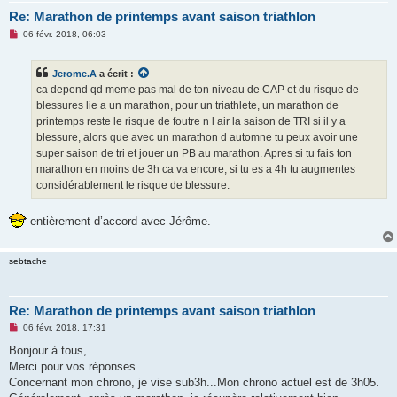
Re: Marathon de printemps avant saison triathlon
M
06 févr. 2018, 06:03
e
s
s
Jerome.A
a écrit :
a
g
ca depend qd meme pas mal de ton niveau de CAP et du risque de
e
blessures lie a un marathon, pour un triathlete, un marathon de
n
o
printemps reste le risque de foutre n l air la saison de TRI si il y a
n
blessure, alors que avec un marathon d automne tu peux avoir une
l
u
super saison de tri et jouer un PB au marathon. Apres si tu fais ton
marathon en moins de 3h ca va encore, si tu es a 4h tu augmentes
considérablement le risque de blessure.
entièrement d’accord avec Jérôme.
sebtache
Re: Marathon de printemps avant saison triathlon
M
06 févr. 2018, 17:31
e
s
Bonjour à tous,
s
Merci pour vos réponses.
a
g
Concernant mon chrono, je vise sub3h...Mon chrono actuel est de 3h05.
e