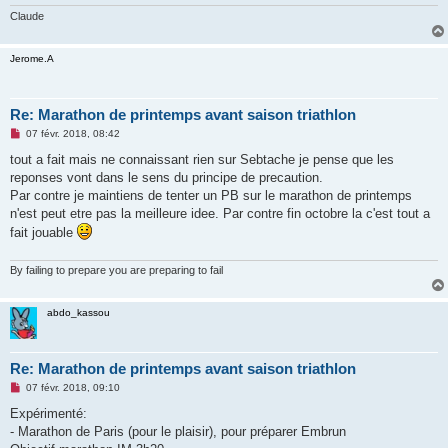
Claude
Jerome.A
Re: Marathon de printemps avant saison triathlon
M
07 févr. 2018, 08:42
e
s
tout a fait mais ne connaissant rien sur Sebtache je pense que les
s
reponses vont dans le sens du principe de precaution.
a
g
Par contre je maintiens de tenter un PB sur le marathon de printemps
e
n'est peut etre pas la meilleure idee. Par contre fin octobre la c'est tout a
n
o
fait jouable
n
l
u
By failing to prepare you are preparing to fail
abdo_kassou
Re: Marathon de printemps avant saison triathlon
M
07 févr. 2018, 09:10
e
s
Expérimenté:
s
- Marathon de Paris (pour le plaisir), pour préparer Embrun
a
g