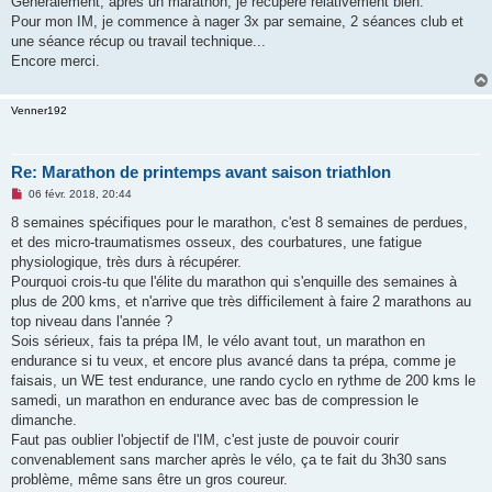
Généralement, après un marathon, je récupère relativement bien.
n
o
Pour mon IM, je commence à nager 3x par semaine, 2 séances club et
n
une séance récup ou travail technique...
l
u
Encore merci.
Venner192
Re: Marathon de printemps avant saison triathlon
M
06 févr. 2018, 20:44
e
s
8 semaines spécifiques pour le marathon, c'est 8 semaines de perdues,
s
et des micro-traumatismes osseux, des courbatures, une fatigue
a
g
physiologique, très durs à récupérer.
e
Pourquoi crois-tu que l'élite du marathon qui s'enquille des semaines à
n
o
plus de 200 kms, et n'arrive que très difficilement à faire 2 marathons au
n
top niveau dans l'année ?
l
u
Sois sérieux, fais ta prépa IM, le vélo avant tout, un marathon en
endurance si tu veux, et encore plus avancé dans ta prépa, comme je
faisais, un WE test endurance, une rando cyclo en rythme de 200 kms le
samedi, un marathon en endurance avec bas de compression le
dimanche.
Faut pas oublier l'objectif de l'IM, c'est juste de pouvoir courir
convenablement sans marcher après le vélo, ça te fait du 3h30 sans
problème, même sans être un gros coureur.