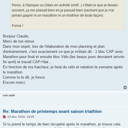
Perso, à l'époque ou j'étais en activité (sniff...) c'était ce que je faisais
souvent, ça me plaisait bien et ça passait bien (sachant que je n'ai
jamais gagné ni un marathon ni un triathlon de toute façon)
Fonce !
Bonjour Claude,
Merci de ton retour.
Dans mon esprit, lors de l'élaboration de mon planning et plan
d'entrainement, c'est exactement ce que je m'étais dit : 1 bloc CAP avec
Marathon pour final et ensuite bloc Vélo (les beaux jours devraient arrivés
fin avril) et travail CAP+Nat...
En fonction de ma fraicheur, je ferai du vélo et natation la semaine aprés
le marathon
Comme tu le dit, je fonce.
Encore merci.
noir zedir
Re: Marathon de printemps avant saison triathlon
M
03 févr. 2018, 19:05
e
s
Si tu prend le temps de bien récupéré après le marathon, je trouve cela
s