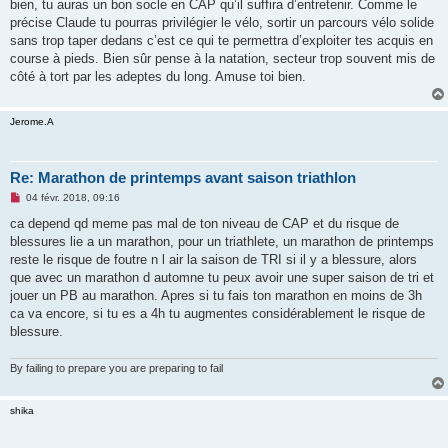
bien, tu auras un bon socle en CAP qu’il suffira d’entretenir. Comme le
a
g
précise Claude tu pourras privilégier le vélo, sortir un parcours vélo solide
e
sans trop taper dedans c’est ce qui te permettra d’exploiter tes acquis en
n
o
course à pieds. Bien sûr pense à la natation, secteur trop souvent mis de
n
côté à tort par les adeptes du long. Amuse toi bien.
l
u
Jerome.A
Re: Marathon de printemps avant saison triathlon
M
04 févr. 2018, 09:16
e
s
ca depend qd meme pas mal de ton niveau de CAP et du risque de
s
blessures lie a un marathon, pour un triathlete, un marathon de printemps
a
g
reste le risque de foutre n l air la saison de TRI si il y a blessure, alors
e
que avec un marathon d automne tu peux avoir une super saison de tri et
n
o
jouer un PB au marathon. Apres si tu fais ton marathon en moins de 3h
n
ca va encore, si tu es a 4h tu augmentes considérablement le risque de
l
u
blessure.
By failing to prepare you are preparing to fail
shika