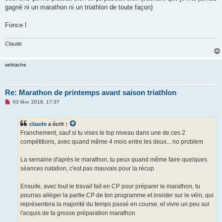
gagné ni un marathon ni un triathlon de toute façon)
Fonce !
Claude
sebtache
Re: Marathon de printemps avant saison triathlon
M
03 févr. 2018, 17:37
e
s
s
claude
a écrit :
a
g
Franchement, sauf si tu vises le top niveau dans une de ces 2
e
compétitions, avec quand même 4 mois entre les deux... no problem
n
o
n
La semaine d'après le marathon, tu peux quand même faire quelques
l
u
séances natation, c'est pas mauvais pour la récup
Ensuite, avec tout le travail fait en CP pour préparer le marathon, tu
pourras alléger la partie CP de ton programme et insister sur le vélo, qui
représentera la majorité du temps passé en course, et vivre un peu sur
l'acquis de ta grosse préparation marathon