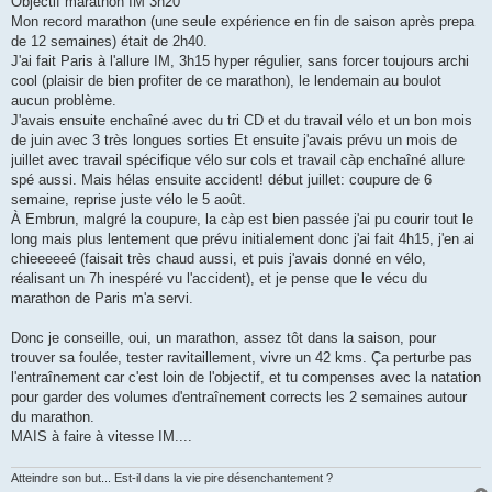
Objectif marathon IM 3h20
e
Mon record marathon (une seule expérience en fin de saison après prepa
n
o
de 12 semaines) était de 2h40.
n
J'ai fait Paris à l'allure IM, 3h15 hyper régulier, sans forcer toujours archi
l
u
cool (plaisir de bien profiter de ce marathon), le lendemain au boulot
aucun problème.
J'avais ensuite enchaîné avec du tri CD et du travail vélo et un bon mois
de juin avec 3 très longues sorties Et ensuite j'avais prévu un mois de
juillet avec travail spécifique vélo sur cols et travail càp enchaîné allure
spé aussi. Mais hélas ensuite accident! début juillet: coupure de 6
semaine, reprise juste vélo le 5 août.
À Embrun, malgré la coupure, la càp est bien passée j'ai pu courir tout le
long mais plus lentement que prévu initialement donc j'ai fait 4h15, j'en ai
chieeeeeé (faisait très chaud aussi, et puis j'avais donné en vélo,
réalisant un 7h inespéré vu l'accident), et je pense que le vécu du
marathon de Paris m'a servi.
Donc je conseille, oui, un marathon, assez tôt dans la saison, pour
trouver sa foulée, tester ravitaillement, vivre un 42 kms. Ça perturbe pas
l'entraînement car c'est loin de l'objectif, et tu compenses avec la natation
pour garder des volumes d'entraînement corrects les 2 semaines autour
du marathon.
MAIS à faire à vitesse IM....
Atteindre son but... Est-il dans la vie pire désenchantement ?