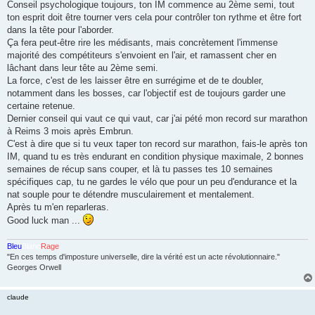
Conseil psychologique toujours, ton IM commence au 2ème semi, tout
ton esprit doit être tourner vers cela pour contrôler ton rythme et être fort
dans la tête pour l'aborder.
Ça fera peut-être rire les médisants, mais concrètement l'immense
majorité des compétiteurs s'envoient en l'air, et ramassent cher en
lâchant dans leur tête au 2ème semi.
La force, c'est de les laisser être en surrégime et de te doubler,
notamment dans les bosses, car l'objectif est de toujours garder une
certaine retenue.
Dernier conseil qui vaut ce qui vaut, car j'ai pété mon record sur marathon
à Reims 3 mois après Embrun.
C'est à dire que si tu veux taper ton record sur marathon, fais-le après ton
IM, quand tu es très endurant en condition physique maximale, 2 bonnes
semaines de récup sans couper, et là tu passes tes 10 semaines
spécifiques cap, tu ne gardes le vélo que pour un peu d'endurance et la
nat souple pour te détendre musculairement et mentalement.
Après tu m'en reparleras.
Good luck man ...
Bleu
Blanc
Rage
"En ces temps d'imposture universelle, dire la vérité est un acte révolutionnaire."
Georges Orwell
claude