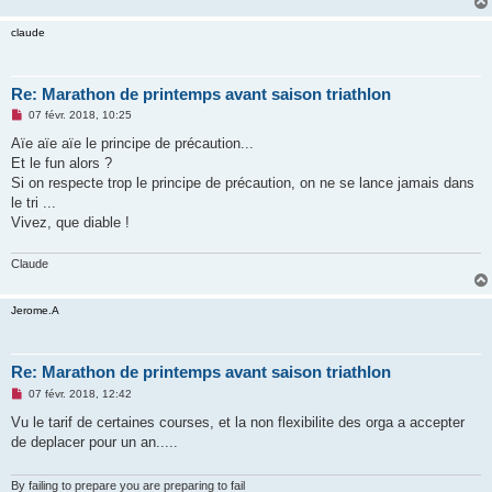
claude
Re: Marathon de printemps avant saison triathlon
M
07 févr. 2018, 10:25
e
s
Aïe aïe aïe le principe de précaution...
s
Et le fun alors ?
a
g
Si on respecte trop le principe de précaution, on ne se lance jamais dans
e
le tri ...
n
o
Vivez, que diable !
n
l
u
Claude
Jerome.A
Re: Marathon de printemps avant saison triathlon
M
07 févr. 2018, 12:42
e
s
Vu le tarif de certaines courses, et la non flexibilite des orga a accepter
s
de deplacer pour un an.....
a
g
e
n
By failing to prepare you are preparing to fail