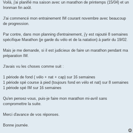
g
Voilà, j'ai planifié ma saison avec un marathon de printemps (15/04) et un
e
Ironman fin août.
n
o
n
J'ai commencé mon entrainement IM courant novembre avec beaucoup
l
u
de progression.
Par contre, dans mon planning d'entrainement, j'y est rajouté 8 semaines
spécifique Marathon (je garde du vélo et de la natation) à partir du 19/02.
Mais je me demande, si il est judicieux de faire un marathon pendant ma
préparation IM.
J'avais vu les choses comme suit :
1 période de fond ( vélo + nat + cap) sur 16 semaines
1 période spé course à pied (toujours fond en vélo et nat) sur 8 semaines
1 période spé IM sur 16 semaines
Qu'en pensez-vous, puis-je faire mon marathon mi-avril sans
compromettre la suite.
Merci d'avance de vos réponses.
Bonne journée.