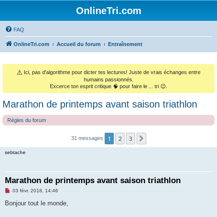
OnlineTri.com
FAQ
OnlineTri.com
Accueil du forum
Entraînement
⚠️
Ici, pas d'algorithme pour dicter tes lectures! Juste de vrais échanges entre
humains passionnés.
Excerce ton esprit critique 🧠 pour faire le ... tri 😉.
Marathon de printemps avant saison triathlon
Règles du forum
1
2
3
Suivant
31 messages
sebtache
Marathon de printemps avant saison triathlon
M
03 févr. 2018, 14:46
e
s
Bonjour tout le monde,
s
a