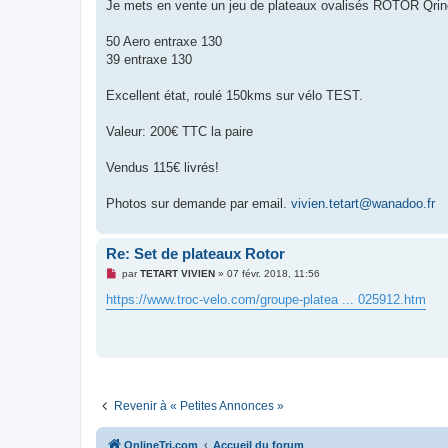
g
Je mets en vente un jeu de plateaux ovalisés ROTOR Qri
e
n
o
50 Aero entraxe 130
n
39 entraxe 130
l
u
Excellent état, roulé 150kms sur vélo TEST.
Valeur: 200€ TTC la paire
Vendus 115€ livrés!
Photos sur demande par email.
vivien.tetart@wanadoo.fr
Re: Set de plateaux Rotor
M
par
TETART VIVIEN
»
07 févr. 2018, 11:56
e
s
https://www.troc-velo.com/groupe-platea ... 025912.htm
s
a
g
e
n
o
n
l
u
Revenir à « Petites Annonces »
OnlineTri.com
Accueil du forum