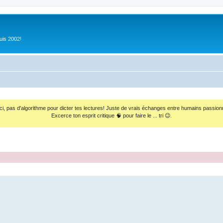
uis 2002!
ci, pas d'algorithme pour dicter tes lectures! Juste de vrais échanges entre humains passion
Excerce ton esprit critique 🧠 pour faire le ... tri 😉.