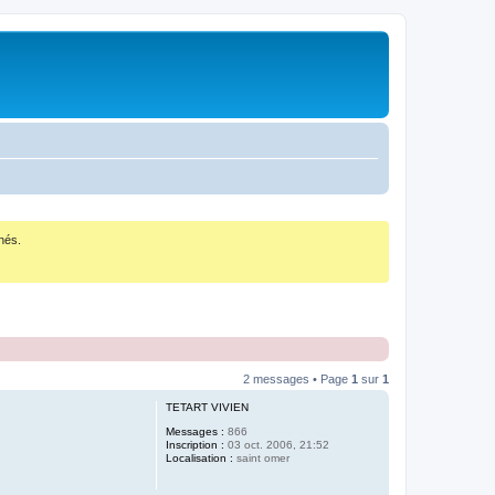
nés.
2 messages • Page
1
sur
1
TETART VIVIEN
Messages :
866
Inscription :
03 oct. 2006, 21:52
Localisation :
saint omer