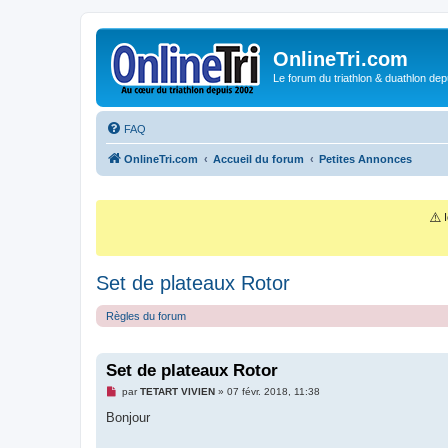
OnlineTri.com
Le forum du triathlon & duathlon dep
FAQ
OnlineTri.com
Accueil du forum
Petites Annonces
⚠️
I
Set de plateaux Rotor
Règles du forum
Set de plateaux Rotor
M
par
TETART VIVIEN
»
07 févr. 2018, 11:38
e
s
Bonjour
s
a