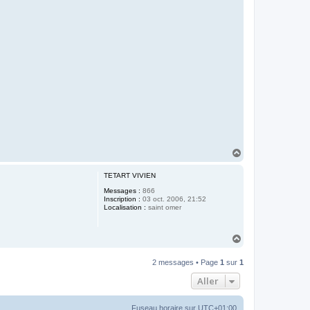
H
a
u
TETART VIVIEN
t
Messages :
866
Inscription :
03 oct. 2006, 21:52
Localisation :
saint omer
H
a
u
2 messages • Page
1
sur
1
t
Aller
Fuseau horaire sur
UTC+01:00