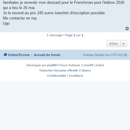
familiales je revends mon dossard pour le Frenchman pour l'édition 2018
n
o
qui a lieu le 26 mai.
n
Je le revend au prix 245 euros transfert d'inscription possible.
l
u
Me contacter en mp.
Ugo
1 message • Page
1
sur
1
Aller
OnlineTri.com
Accueil du forum
Fuseau horaire sur
UTC+01:00
Développé par
phpBB
® Forum Software © phpBB Limited
Traduction française officielle
©
Qiaeru
Confidentialité
|
Conditions