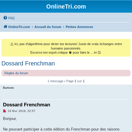
OnlineTri.com
FAQ
OnlineTri.com
Accueil du forum
Petites Annonces
⚠️
Ici, pas d'algorithme pour dicter tes lectures! Juste de vrais échanges entre
humains passionnés.
Excerce ton esprit critique 🧠 pour faire le ... tri 😉.
Dossard Frenchman
Règles du forum
1 message • Page
1
sur
1
Bartows
Dossard Frenchman
M
19 févr. 2018, 22:57
e
s
Bonjour,
s
a
g
Ne pouvant participer à cette édition du Frenchman pour des raisons
e