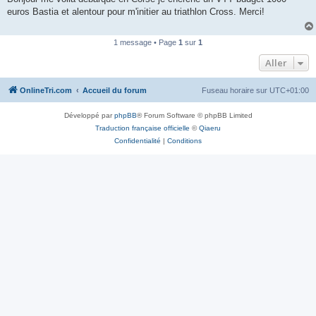
s
euros Bastia et alentour pour m'initier au triathlon Cross. Merci!
a
g
e
n
1 message • Page
1
sur
1
o
n
Aller
l
u
OnlineTri.com
Accueil du forum
Fuseau horaire sur
UTC+01:00
Développé par
phpBB
® Forum Software © phpBB Limited
Traduction française officielle
©
Qiaeru
Confidentialité
|
Conditions