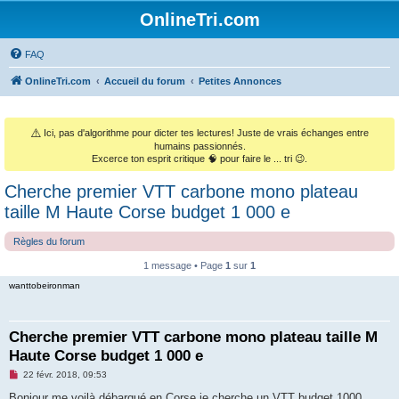
OnlineTri.com
FAQ
OnlineTri.com
Accueil du forum
Petites Annonces
⚠️
Ici, pas d'algorithme pour dicter tes lectures! Juste de vrais échanges entre
humains passionnés.
Excerce ton esprit critique 🧠 pour faire le ... tri 😉.
Cherche premier VTT carbone mono plateau
taille M Haute Corse budget 1 000 e
Règles du forum
1 message • Page
1
sur
1
wanttobeironman
Cherche premier VTT carbone mono plateau taille M
Haute Corse budget 1 000 e
M
22 févr. 2018, 09:53
e
s
Bonjour me voilà débarqué en Corse je cherche un VTT budget 1000