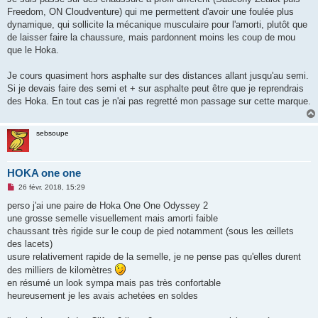
l
u
Freedom, ON Cloudventure) qui me permettent d'avoir une foulée plus
dynamique, qui sollicite la mécanique musculaire pour l'amorti, plutôt que
de laisser faire la chaussure, mais pardonnent moins les coup de mou
que le Hoka.
Je cours quasiment hors asphalte sur des distances allant jusqu'au semi.
Si je devais faire des semi et + sur asphalte peut être que je reprendrais
des Hoka. En tout cas je n'ai pas regretté mon passage sur cette marque.
sebsoupe
HOKA one one
M
26 févr. 2018, 15:29
e
s
perso j'ai une paire de Hoka One One Odyssey 2
s
une grosse semelle visuellement mais amorti faible
a
g
chaussant très rigide sur le coup de pied notamment (sous les œillets
e
des lacets)
n
o
usure relativement rapide de la semelle, je ne pense pas qu'elles durent
n
des milliers de kilomètres
l
u
en résumé un look sympa mais pas très confortable
heureusement je les avais achetées en soldes