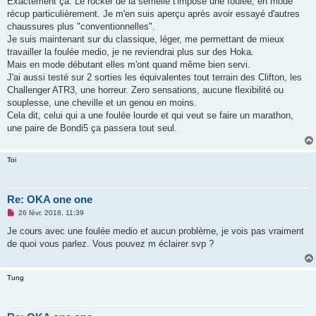
Exactement ça. Le rocker de la semelle t'impose une foulée, en mode
récup particulièrement. Je m'en suis aperçu après avoir essayé d'autres
chaussures plus "conventionnelles".
Je suis maintenant sur du classique, léger, me permettant de mieux
travailler la foulée medio, je ne reviendrai plus sur des Hoka.
Mais en mode débutant elles m'ont quand même bien servi.
J'ai aussi testé sur 2 sorties les équivalentes tout terrain des Clifton, les
Challenger ATR3, une horreur. Zero sensations, aucune flexibilité ou
souplesse, une cheville et un genou en moins.
Cela dit, celui qui a une foulée lourde et qui veut se faire un marathon,
une paire de Bondi5 ça passera tout seul.
Toi
Re: OKA one one
M
26 févr. 2018, 11:39
e
s
Je cours avec une foulée medio et aucun problème, je vois pas vraiment
s
de quoi vous parlez. Vous pouvez m éclairer svp ?
a
g
e
n
Tung
o
n
l
u