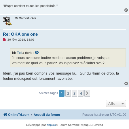
''l'Esprit contient toutes les possibilités.''
Mr Motherfucker
Re: OKA one one
M
26 févr. 2018, 18:06
e
s
s
Toi
a écrit :
a
g
Je cours avec une foulée medio et aucun problème, je vois pas
e
vraiment de quoi vous parlez. Vous pouvez m éclairer svp ?
n
o
n
Idem, j'ai pas bien compris vos message là... Sur du 4mm de drop, la
l
u
foulée médiopied est forcément favorisée.
1
2
3
4
Suivant
58 messages
Aller
OnlineTri.com
Accueil du forum
Fuseau horaire sur
UTC+01:00
Développé par
phpBB
® Forum Software © phpBB Limited