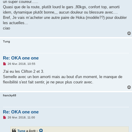
g
un super coureur......
e
Quasi que de la route, plutôt lourd le gars ,80kgs, confort top, amorti
n
o
idem, dynamique plutôt bonne,,, aucun douleur ou blessure avec....
n
Bref, Je vais m’acheter une autre paire de Hoka (modèle??) pour doubler
l
u
les actuelles...
ciao
Tung
Re: OKA one one
M
26 févr. 2018, 10:55
e
s
J'ai eu les Clifton 2 et 3.
s
Semelle avec un bon amorti mais au bout d'un moment, le manque de
a
g
flexibilité s'est fait sentir, je ne peux plus courir avec.
e
n
o
francky48
n
l
u
Re: OKA one one
M
26 févr. 2018, 11:00
e
s
s
Tung
a écrit :
a