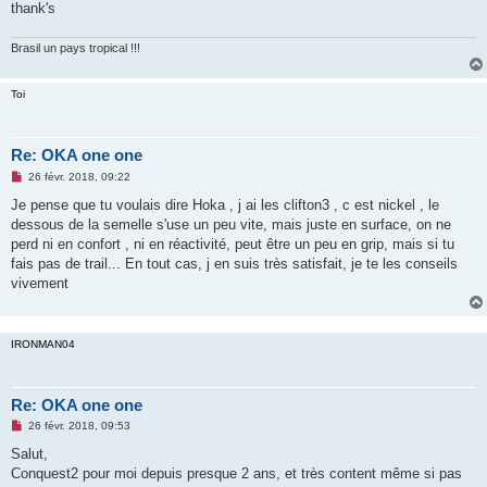
g
thank's
e
n
o
Brasil un pays tropical !!!
n
l
u
Toi
Re: OKA one one
M
26 févr. 2018, 09:22
e
s
Je pense que tu voulais dire Hoka , j ai les clifton3 , c est nickel , le
s
dessous de la semelle s'use un peu vite, mais juste en surface, on ne
a
g
perd ni en confort , ni en réactivité, peut être un peu en grip, mais si tu
e
fais pas de trail... En tout cas, j en suis très satisfait, je te les conseils
n
o
vivement
n
l
u
IRONMAN04
Re: OKA one one
M
26 févr. 2018, 09:53
e
s
Salut,
s
Conquest2 pour moi depuis presque 2 ans, et très content même si pas
a