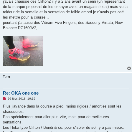
j'avais chaussé des Clifton2 il y a 2 ans avant un semi (un représentant
de la marque proposait de les essayer avec un magasin local) mais vu la
raideur de la semelle et la sensation de faible amorti je n'avais pas osé
les mettre pour la course...
pourtant j'ai aussi des Vibram Five Fingers, des Saucony Virrata, New
Balance RC1600V2,...
Tung
Re: OKA one one
M
26 févr. 2018, 16:15
e
s
Plus j'avance dans la course à pied, moins rigides / amorties sont les
s
chaussures.
a
g
Pas spécialement pour aller plus vite, mais pour de meilleures
e
sensations.
n
o
Les Hoka type Clifton / Bondi & co, pour s'isoler du sol, y a pas mieux.
n