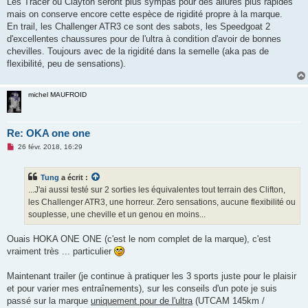
Les Tracer ou Clayton seront plus sympas pour des allures plus rapides
l
u
mais on conserve encore cette espèce de rigidité propre à la marque.
En trail, les Challenger ATR3 ce sont des sabots, les Speedgoat 2
d'excellentes chaussures pour de l'ultra à condition d'avoir de bonnes
chevilles. Toujours avec de la rigidité dans la semelle (aka pas de
flexibilité, peu de sensations).
michel MAUFROID
Re: OKA one one
M
26 févr. 2018, 16:29
e
s
s
Tung
a écrit :
a
g
...J'ai aussi testé sur 2 sorties les équivalentes tout terrain des Clifton,
e
les Challenger ATR3, une horreur. Zero sensations, aucune flexibilité ou
n
o
souplesse, une cheville et un genou en moins...
n
l
u
Ouais HOKA ONE ONE (c'est le nom complet de la marque), c'est
vraiment très ... particulier
Maintenant trailer (je continue à pratiquer les 3 sports juste pour le plaisir
et pour varier mes entraînements), sur les conseils d'un pote je suis
passé sur la marque
uniquement pour de l'ultra
(UTCAM 145km /