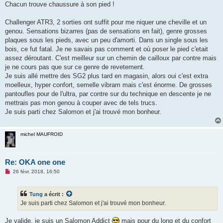
Chacun trouve chaussure à son pied !
Challenger ATR3, 2 sorties ont suffit pour me niquer une cheville et un
genou. Sensations bizarres (pas de sensations en fait), genre grosses
plaques sous les pieds, avec un peu d'amorti. Dans un single sous les
bois, ce fut fatal. Je ne savais pas comment et où poser le pied c'etait
assez déroutant. C'est meilleur sur un chemin de cailloux par contre mais
je ne cours pas que sur ce genre de revetement.
Je suis allé mettre des SG2 plus tard en magasin, alors oui c'est extra
moelleux, hyper confort, semelle vibram mais c'est énorme. De grosses
pantoufles pour de l'ultra, par contre sur du technique en descente je ne
mettrais pas mon genou à couper avec de tels trucs.
Je suis parti chez Salomon et j'ai trouvé mon bonheur.
michel MAUFROID
Re: OKA one one
M
26 févr. 2018, 16:50
e
s
s
Tung
a écrit :
a
g
Je suis parti chez Salomon et j'ai trouvé mon bonheur.
e
n
o
Je valide, je suis un Salomon Addict
mais pour du long et du confort