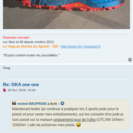
Nouveau concept !
sur Nice et 06 depuis octobre 2013,
Le Yoga au Service du Sportif - Y2S
-
http://www.y2s-yogasport.fr
''l'Esprit contient toutes les possibilités.''
Tung
Re: OKA one one
M
26 févr. 2018, 16:40
e
s
s
michel MAUFROID
a écrit :
a
g
Maintenant trailer (je continue à pratiquer les 3 sports juste pour le
e
plaisir et pour varier mes entraînements), sur les conseils d'un pote je
n
o
suis passé sur la marque
uniquement pour de l'ultra
(UTCAM 145km /
n
10000d+ ) afin de préserver mes pieds.
l
u