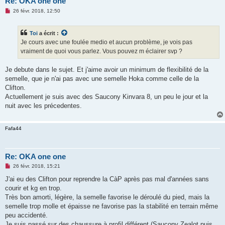
Re: OKA one one
M
26 févr. 2018, 12:50
e
s
s
Toi
a écrit :
a
g
Je cours avec une foulée medio et aucun problème, je vois pas
e
vraiment de quoi vous parlez. Vous pouvez m éclairer svp ?
n
o
n
Je debute dans le sujet. Et j'aime avoir un minimum de flexibilité de la
l
u
semelle, que je n'ai pas avec une semelle Hoka comme celle de la
Clifton.
Actuellement je suis avec des Saucony Kinvara 8, un peu le jour et la
nuit avec les précedentes.
Fafa44
Re: OKA one one
M
26 févr. 2018, 15:21
e
s
J'ai eu des Clifton pour reprendre la CàP après pas mal d'années sans
s
courir et kg en trop.
a
g
Très bon amorti, légère, la semelle favorise le déroulé du pied, mais la
e
semelle trop molle et épaisse ne favorise pas la stabilité en terrain même
n
o
peu accidenté.
n
Je suis passé sur des chaussure à profil différent (Saucony Zealot puis