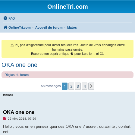
OnlineTri.com
FAQ
OnlineTri.com
Accueil du forum
Matos
⚠️
Ici, pas d'algorithme pour dicter tes lectures! Juste de vrais échanges entre
humains passionnés.
Excerce ton esprit critique 🧠 pour faire le ... tri 😉.
OKA one one
Règles du forum
1
2
3
4
Suivant
58 messages
tribrasil
OKA one one
M
26 févr. 2018, 07:59
e
s
Hello , vous en en pensez quoi des OKA one ? usure , durabilité , confort
s
ect...
a