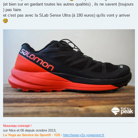
n
(et bien sur en gardant toutes les autres qualités) , ils ne savent (toujours
l
u
) pas faire.
et c'est pas avec la SLab Sense Ultra (à 180 euros) qu'ils vont y arriver
Nouveau concept !
sur Nice et 06 depuis octobre 2013,
Le Yoga au Service du Sportif - Y2S
-
http://www.y2s-yogasport.fr