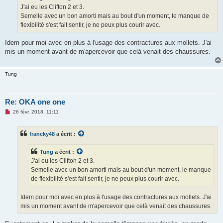
g
J'ai eu les Clifton 2 et 3.
e
Semelle avec un bon amorti mais au bout d'un moment, le manque de
n
o
flexibilité s'est fait sentir, je ne peux plus courir avec.
n
l
u
Idem pour moi avec en plus à l'usage des contractures aux mollets. J'ai
mis un moment avant de m'apercevoir que celà venait des chaussures.
Tung
Re: OKA one one
M
26 févr. 2018, 11:11
e
s
s
francky48
a écrit :
a
g
e
Tung
a écrit :
n
o
J'ai eu les Clifton 2 et 3.
n
Semelle avec un bon amorti mais au bout d'un moment, le manque
l
u
de flexibilité s'est fait sentir, je ne peux plus courir avec.
Idem pour moi avec en plus à l'usage des contractures aux mollets. J'ai
mis un moment avant de m'apercevoir que celà venait des chaussures.