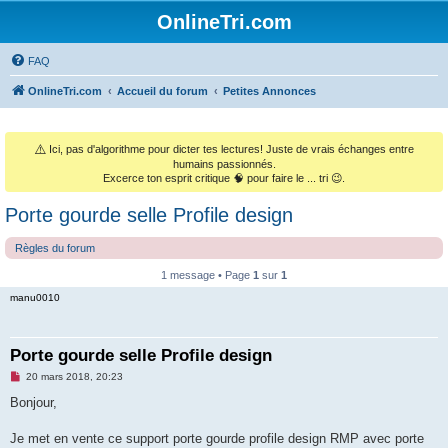
OnlineTri.com
FAQ
OnlineTri.com
Accueil du forum
Petites Annonces
⚠️
Ici, pas d'algorithme pour dicter tes lectures! Juste de vrais échanges entre
humains passionnés.
Excerce ton esprit critique 🧠 pour faire le ... tri 😉.
Porte gourde selle Profile design
Règles du forum
1 message • Page
1
sur
1
manu0010
Porte gourde selle Profile design
M
20 mars 2018, 20:23
e
s
Bonjour,
s
a
g
Je met en vente ce support porte gourde profile design RMP avec porte
e