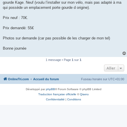
gourde Kage. Neuf (voulu l’installer sur mon vélo, mais pas adapté à ma
n
o
qui possède un emplacement porte gourde d origine).
n
l
u
Prix neuf : 70€.
Prix demandé: 55€
Photos sur demande (car pas possible de les charger de mon tel)
Bonne journée
1 message • Page
1
sur
1
Aller
OnlineTri.com
Accueil du forum
Fuseau horaire sur
UTC+01:00
Développé par
phpBB
® Forum Software © phpBB Limited
Traduction française officielle
©
Qiaeru
Confidentialité
|
Conditions