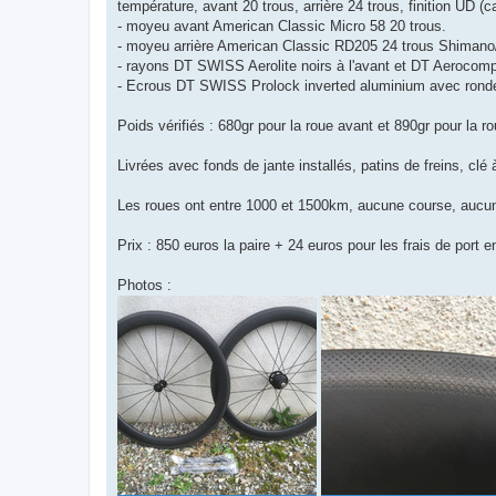
g
température, avant 20 trous, arrière 24 trous, finition UD (c
e
- moyeu avant American Classic Micro 58 20 trous.
n
o
- moyeu arrière American Classic RD205 24 trous Shiman
n
- rayons DT SWISS Aerolite noirs à l'avant et DT Aerocomp n
l
u
- Ecrous DT SWISS Prolock inverted aluminium avec ronde
Poids vérifiés : 680gr pour la roue avant et 890gr pour la rou
Livrées avec fonds de jante installés, patins de freins, clé 
Les roues ont entre 1000 et 1500km, aucune course, aucune 
Prix : 850 euros la paire + 24 euros pour les frais de por
Photos :