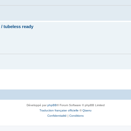
 tubeless ready
Développé par
phpBB
® Forum Software © phpBB Limited
Traduction française officielle
©
Qiaeru
Confidentialité
|
Conditions