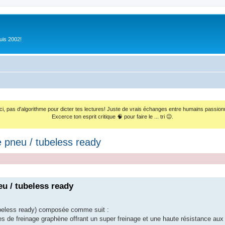
uis 2002!
ci, pas d'algorithme pour dicter tes lectures! Juste de vrais échanges entre humains passion
Excerce ton esprit critique 🧠 pour faire le ... tri 😉.
pneu / tubeless ready
 / tubeless ready
tubeless ready) composée comme suit :
s de freinage graphène offrant un super freinage et une haute résistance au