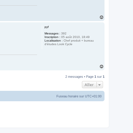
H
a
u
pyf
t
Messages :
392
Inscription :
05 août 2010, 18:49
Localisation :
Chef produit + bureau
d'études Look Cycle
H
a
u
2 messages • Page
1
sur
1
t
Aller
Fuseau horaire sur
UTC+01:00