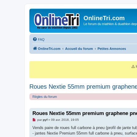
OnlineTri.com
Le forum du triathlon & duathlon dep
FAQ
OnlineTri.com
Accueil du forum
Petites Annonces
⚠️
I
Roues Nextie 55mm premium graphene 
Règles du forum
Roues Nextie 55mm premium graphene pneu
M
par
pyf
»
09 avr. 2018, 19:05
e
s
Vends paire de roues full carbone à pneu (profil de jante 
s
- jantes Nextie Premium 55mm full carbone à pneu, surface
a