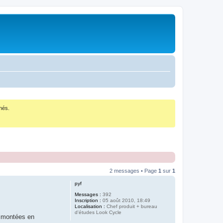
nés.
2 messages • Page
1
sur
1
pyf
Messages :
392
Inscription :
05 août 2010, 18:49
Localisation :
Chef produit + bureau
d'études Look Cycle
x montées en