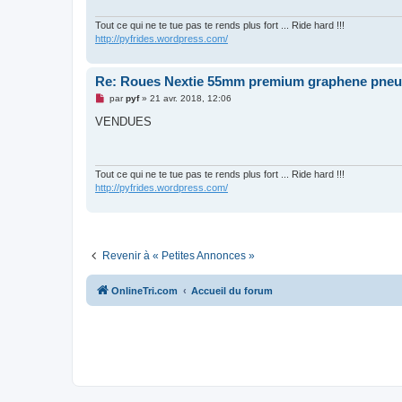
Tout ce qui ne te tue pas te rends plus fort ... Ride hard !!!
http://pyfrides.wordpress.com/
Re: Roues Nextie 55mm premium graphene pneu /
M
par
pyf
»
21 avr. 2018, 12:06
e
s
VENDUES
s
a
g
e
n
Tout ce qui ne te tue pas te rends plus fort ... Ride hard !!!
o
http://pyfrides.wordpress.com/
n
l
u
Revenir à « Petites Annonces »
OnlineTri.com
Accueil du forum