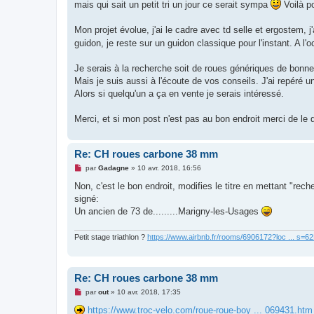
g
mais qui sait un petit tri un jour ce serait sympa
Voilà po
e
n
o
Mon projet évolue, j'ai le cadre avec td selle et ergostem, j
n
guidon, je reste sur un guidon classique pour l'instant. A l
l
u
Je serais à la recherche soit de roues génériques de bonn
Mais je suis aussi à l'écoute de vos conseils. J'ai repéré 
Alors si quelqu'un a ça en vente je serais intéressé.
Merci, et si mon post n'est pas au bon endroit merci de le 
Re: CH roues carbone 38 mm
M
par
Gadagne
»
10 avr. 2018, 16:56
e
s
Non, c'est le bon endroit, modifies le titre en mettant "rech
s
signé:
a
g
Un ancien de 73 de.........Marigny-les-Usages
e
n
o
Petit stage triathlon ?
https://www.airbnb.fr/rooms/6906172?loc ... s=
n
l
u
Re: CH roues carbone 38 mm
M
par
out
»
10 avr. 2018, 17:35
e
s
https://www.troc-velo.com/roue-roue-boy ... 069431.htm