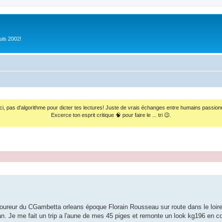
uis 2002!
ci, pas d'algorithme pour dicter tes lectures! Juste de vrais échanges entre humains passion
Excerce ton esprit critique 🧠 pour faire le ... tri 😉.
ureur du CGambetta orleans époque Florain Rousseau sur route dans le loiret,
rian. Je me fait un trip a l'aune de mes 45 piges et remonte un look kg196 en c