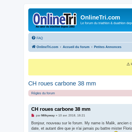
OnlineTri.com
Le forum du triathlon & duathlon dep
FAQ
OnlineTri.com
Accueil du forum
Petites Annonces
⚠️
I
CH roues carbone 38 mm
Règles du forum
CH roues carbone 38 mm
M
par
Milkyway
»
10 avr. 2018, 16:21
e
s
Bonjour, nouveau sur le forum. My name is Malik, ancien co
s
date, et autant dire que je n'ai jamais pu battre mister Flo
a