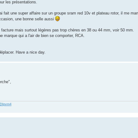
ur les présentations.
'ai fait une super affaire sur un groupe sram red 10v et plateau rotor, il me ma
'occasion, une bonne selle aussi
e facture mais surtout légères pas trop chères en 38 ou 44 mm, voir 50 mm.
une marque qui a l'air de bien se comporter, RCA.
déplacer. Have a nice day.
erche",
62DIpvm4