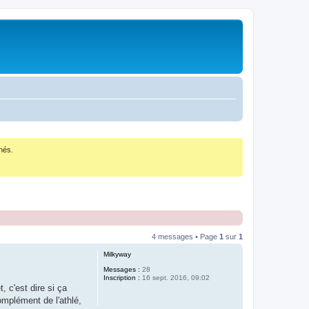
nés.
4 messages • Page
1
sur
1
Milkyway
Messages :
28
Inscription :
16 sept. 2016, 09:02
 c'est dire si ça
omplément de l'athlé,