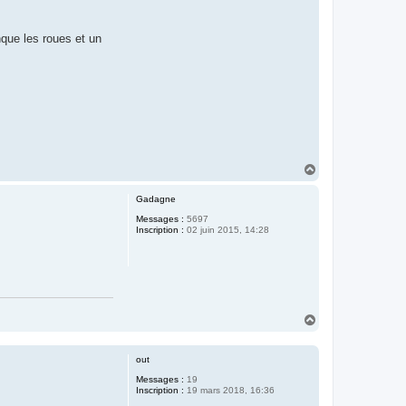
nque les roues et un
H
a
u
Gadagne
t
Messages :
5697
Inscription :
02 juin 2015, 14:28
H
a
u
t
out
Messages :
19
Inscription :
19 mars 2018, 16:36