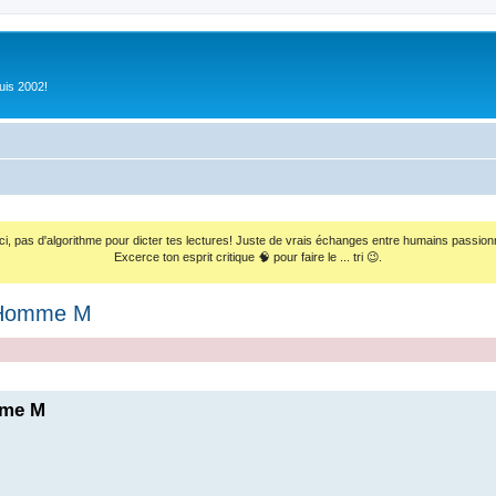
uis 2002!
ci, pas d'algorithme pour dicter tes lectures! Juste de vrais échanges entre humains passion
Excerce ton esprit critique 🧠 pour faire le ... tri 😉.
 Homme M
mme M