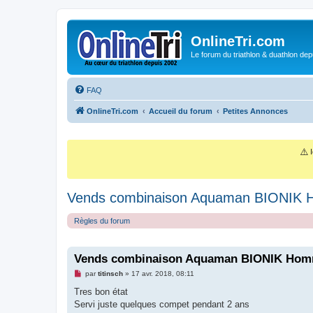
OnlineTri.com
Le forum du triathlon & duathlon dep
FAQ
OnlineTri.com
Accueil du forum
Petites Annonces
⚠️
I
Vends combinaison Aquaman BIONIK
Règles du forum
Vends combinaison Aquaman BIONIK Ho
M
par
titinsch
»
17 avr. 2018, 08:11
e
s
Tres bon état
s
Servi juste quelques compet pendant 2 ans
a