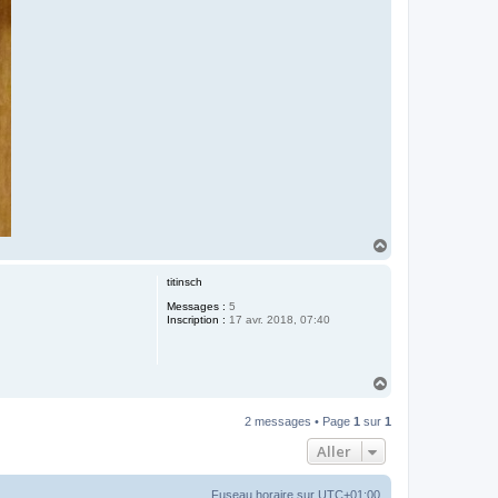
H
a
u
titinsch
t
Messages :
5
Inscription :
17 avr. 2018, 07:40
H
a
u
2 messages • Page
1
sur
1
t
Aller
Fuseau horaire sur
UTC+01:00