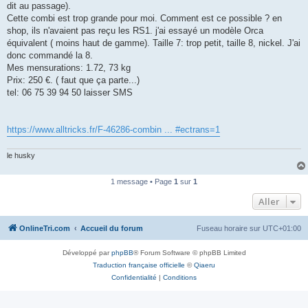
dit au passage).
n
o
Cette combi est trop grande pour moi. Comment est ce possible ? en
n
shop, ils n'avaient pas reçu les RS1. j'ai essayé un modèle Orca
l
u
équivalent ( moins haut de gamme). Taille 7: trop petit, taille 8, nickel. J'ai
donc commandé la 8.
Mes mensurations: 1.72, 73 kg
Prix: 250 €. ( faut que ça parte...)
tel: 06 75 39 94 50 laisser SMS
https://www.alltricks.fr/F-46286-combin ... #ectrans=1
le husky
1 message • Page
1
sur
1
Aller
OnlineTri.com
Accueil du forum
Fuseau horaire sur
UTC+01:00
Développé par
phpBB
® Forum Software © phpBB Limited
Traduction française officielle
©
Qiaeru
Confidentialité
|
Conditions