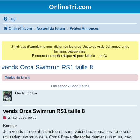
OnlineTri.com
FAQ
OnlineTri.com
Accueil du forum
Petites Annonces
⚠️
Ici, pas d'algorithme pour dicter tes lectures! Juste de vrais échanges entre
humains passionnés.
Excerce ton esprit critique 🧠 pour faire le ... tri 😉.
vends Orca Swimrun RS1 taille 8
Règles du forum
1 message • Page
1
sur
1
Christian Robin
vends Orca Swimrun RS1 taille 8
M
27 avr. 2018, 09:23
e
s
Bonjour
s
Je revends ma combi achetée en shop voici deux semaines. Une seule
a
g
utilisation: swimrun de la Costa Brava dimanche dernier ( un must, ceci
e