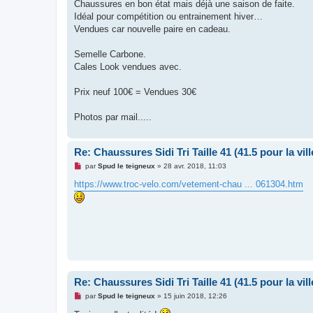
g
Chaussures en bon état mais déjà une saison de faite.
e
Idéal pour compétition ou entrainement hiver…
n
o
Vendues car nouvelle paire en cadeau.
n
l
u
Semelle Carbone.
Cales Look vendues avec.
Prix neuf 100€ = Vendues 30€
Photos par mail.....
Re: Chaussures Sidi Tri Taille 41 (41.5 pour la vill
M
par
Spud le teigneux
»
28 avr. 2018, 11:03
e
s
https://www.troc-velo.com/vetement-chau ... 061304.htm
s
a
g
e
n
o
n
l
u
Re: Chaussures Sidi Tri Taille 41 (41.5 pour la vill
M
par
Spud le teigneux
»
15 juin 2018, 12:26
e
s