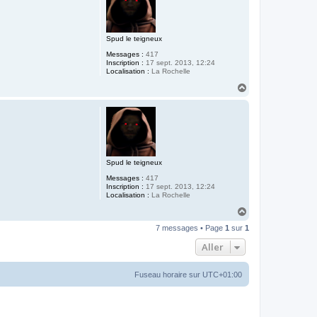
Spud le teigneux
Messages :
417
Inscription :
17 sept. 2013, 12:24
Localisation :
La Rochelle
H
a
u
t
Spud le teigneux
Messages :
417
Inscription :
17 sept. 2013, 12:24
Localisation :
La Rochelle
H
a
7 messages • Page
1
sur
1
u
t
Aller
Fuseau horaire sur
UTC+01:00