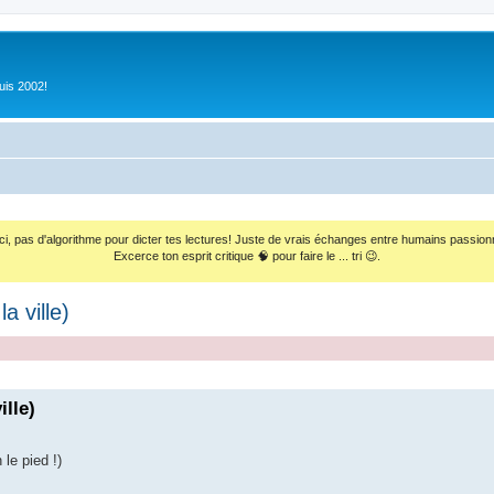
uis 2002!
ci, pas d'algorithme pour dicter tes lectures! Juste de vrais échanges entre humains passion
Excerce ton esprit critique 🧠 pour faire le ... tri 😉.
a ville)
ille)
le pied !)