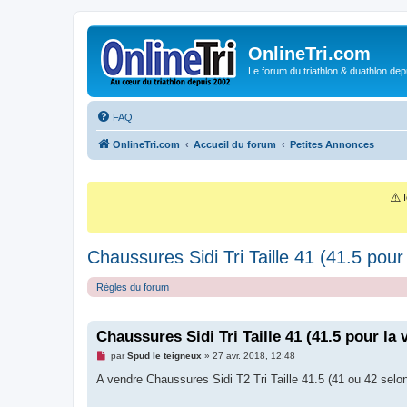
OnlineTri.com
Le forum du triathlon & duathlon dep
FAQ
OnlineTri.com
Accueil du forum
Petites Annonces
⚠️
I
Chaussures Sidi Tri Taille 41 (41.5 pour l
Règles du forum
Chaussures Sidi Tri Taille 41 (41.5 pour la v
M
par
Spud le teigneux
»
27 avr. 2018, 12:48
e
s
A vendre Chaussures Sidi T2 Tri Taille 41.5 (41 ou 42 selon 
s
a