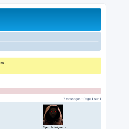
nés.
7 messages • Page
1
sur
1
Spud le teigneux