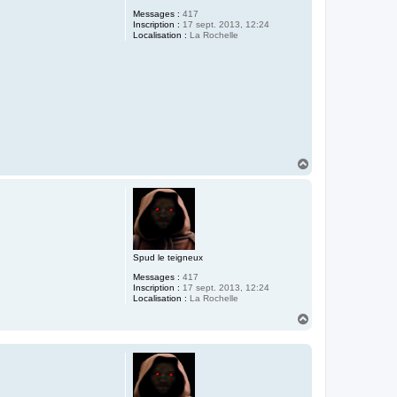
Messages :
417
Inscription :
17 sept. 2013, 12:24
Localisation :
La Rochelle
H
a
u
t
Spud le teigneux
Messages :
417
Inscription :
17 sept. 2013, 12:24
Localisation :
La Rochelle
H
a
u
t