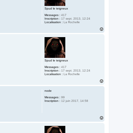
Spud le teigneux
Messages :
417
Inscription :
17 sept. 2013, 12:24
Localisation :
La Rochelle
H
a
u
t
Spud le teigneux
Messages :
417
Inscription :
17 sept. 2013, 12:24
Localisation :
La Rochelle
H
a
u
node
t
Messages :
99
Inscription :
12 juin 2017, 14:58
H
a
u
t