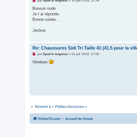
M
par
Spud le teigneux
»
30 juin 2018, 21:54
u
e
s
Bonsoir node
s
Je t ai répondu.
a
g
Bonne soirée....
e
n
o
Jérôme
n
l
u
Re: Chaussures Sidi Tri Taille 41 (41.5 pour la vill
M
par
Spud le teigneux
»
01 juil. 2018, 17:08
e
s
Vendues
s
a
g
e
n
o
n
l
u
Revenir à « Petites Annonces »
OnlineTri.com
Accueil du forum