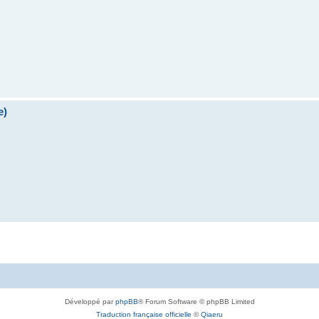
e)
Développé par
phpBB
® Forum Software © phpBB Limited
Traduction française officielle
©
Qiaeru