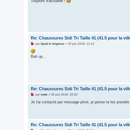
Toujours d'actualité !
s
a
g
e
n
o
n
l
u
Re: Chaussures Sidi Tri Taille 41 (41.5 pour la vill
M
par
Spud le teigneux
»
30 juin 2018, 13:12
e
s
s
Bah up...
a
g
e
n
o
n
l
u
Re: Chaussures Sidi Tri Taille 41 (41.5 pour la vill
M
par
node
»
30 juin 2018, 20:33
e
s
Je t'ai contacté par message privé, je pense te les prendre 
s
a
g
e
n
o
Re: Chaussures Sidi Tri Taille 41 (41.5 pour la vill
n
l