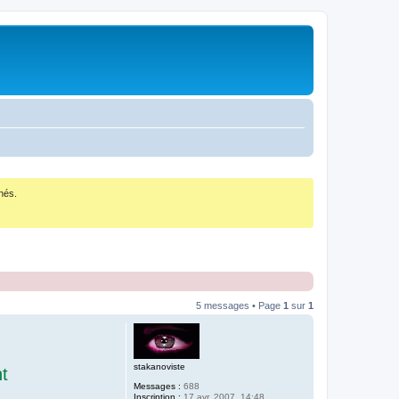
nés.
5 messages • Page
1
sur
1
stakanoviste
t
Messages :
688
Inscription :
17 avr. 2007, 14:48