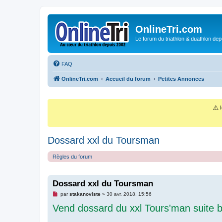
OnlineTri.com
Le forum du triathlon & duathlon dep
FAQ
OnlineTri.com
Accueil du forum
Petites Annonces
⚠️
I
Dossard xxl du Toursman
Règles du forum
Dossard xxl du Toursman
M
par
stakanoviste
»
30 avr. 2018, 15:56
e
Vend dossard du xxl Tours'man suite 
s
s
a