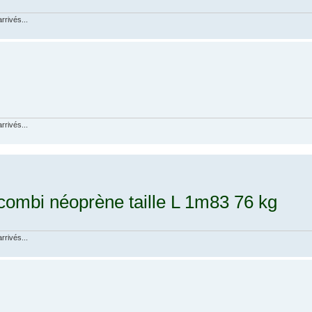
rrivés...
rrivés...
combi néoprène taille L 1m83 76 kg
rrivés...