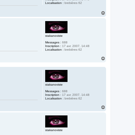
Localisation :
brebières 62
H
a
u
t
stakanoviste
Messages :
688
Inscription :
17 avr. 2007, 14:48
Localisation :
brebières 62
H
a
u
t
stakanoviste
Messages :
688
Inscription :
17 avr. 2007, 14:48
Localisation :
brebières 62
H
a
u
t
stakanoviste