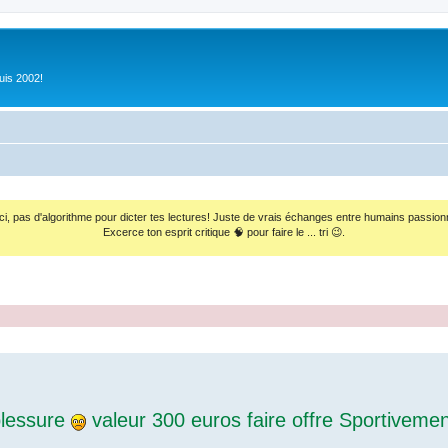
uis 2002!
ci, pas d'algorithme pour dicter tes lectures! Juste de vrais échanges entre humains passion
Excerce ton esprit critique 🧠 pour faire le ... tri 😉.
blessure
valeur 300 euros faire offre Sportivemen