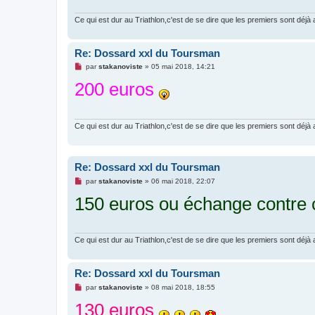
g
e
n
Ce qui est dur au Triathlon,c'est de se dire que les premiers sont déjà a
o
n
l
Re: Dossard xxl du Toursman
u
M
par
stakanoviste
»
05 mai 2018, 14:21
e
200 euros
s
s
a
g
e
n
Ce qui est dur au Triathlon,c'est de se dire que les premiers sont déjà a
o
n
l
u
Re: Dossard xxl du Toursman
M
par
stakanoviste
»
06 mai 2018, 22:07
e
150 euros ou échange contre 
s
s
a
g
e
n
Ce qui est dur au Triathlon,c'est de se dire que les premiers sont déjà a
o
n
l
Re: Dossard xxl du Toursman
u
M
par
stakanoviste
»
08 mai 2018, 18:55
e
130 euros
s
s