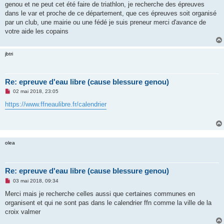
genou et ne peut cet été faire de triathlon, je recherche des épreuves
n
o
dans le var et proche de ce département, que ces épreuves soit organisé
n
par un club, une mairie ou une fédé je suis preneur merci d'avance de
l
u
votre aide les copains
jbtri
Re: epreuve d'eau libre (cause blessure genou)
M
02 mai 2018, 23:05
e
s
https://www.ffneaulibre.fr/calendrier
s
a
g
e
n
o
olea
n
l
u
Re: epreuve d'eau libre (cause blessure genou)
M
03 mai 2018, 09:34
e
s
Merci mais je recherche celles aussi que certaines communes en
s
organisent et qui ne sont pas dans le calendrier ffn comme la ville de la
a
g
croix valmer
e
n