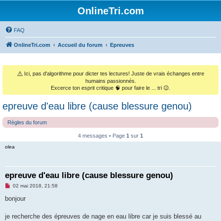
OnlineTri.com
FAQ
OnlineTri.com
Accueil du forum
Epreuves
⚠️
Ici, pas d'algorithme pour dicter tes lectures! Juste de vrais échanges entre
humains passionnés.
Excerce ton esprit critique 🧠 pour faire le ... tri 😉.
epreuve d'eau libre (cause blessure genou)
Règles du forum
4 messages • Page
1
sur
1
olea
epreuve d'eau libre (cause blessure genou)
M
02 mai 2018, 21:58
e
s
bonjour
s
a
g
je recherche des épreuves de nage en eau libre car je suis blessé au
e