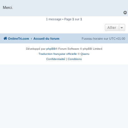
n
o
Merci.
n
l
u
1 message • Page
1
sur
1
Aller
OnlineTri.com
Accueil du forum
Fuseau horaire sur
UTC+01:00
Développé par
phpBB
® Forum Software © phpBB Limited
Traduction française officielle
©
Qiaeru
Confidentialité
|
Conditions