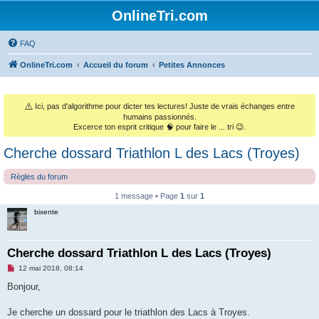
OnlineTri.com
FAQ
OnlineTri.com
Accueil du forum
Petites Annonces
⚠️
Ici, pas d'algorithme pour dicter tes lectures! Juste de vrais échanges entre
humains passionnés.
Excerce ton esprit critique 🧠 pour faire le ... tri 😉.
Cherche dossard Triathlon L des Lacs (Troyes)
Règles du forum
1 message • Page
1
sur
1
bixente
Cherche dossard Triathlon L des Lacs (Troyes)
M
12 mai 2018, 08:14
e
s
Bonjour,
s
a
g
Je cherche un dossard pour le triathlon des Lacs à Troyes.
e