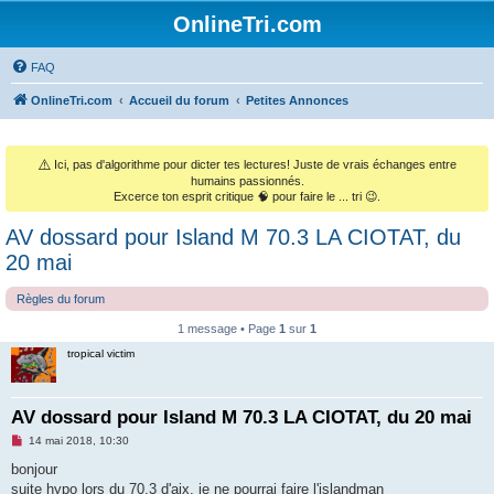
OnlineTri.com
FAQ
OnlineTri.com
Accueil du forum
Petites Annonces
⚠️
Ici, pas d'algorithme pour dicter tes lectures! Juste de vrais échanges entre
humains passionnés.
Excerce ton esprit critique 🧠 pour faire le ... tri 😉.
AV dossard pour Island M 70.3 LA CIOTAT, du
20 mai
Règles du forum
1 message • Page
1
sur
1
tropical victim
AV dossard pour Island M 70.3 LA CIOTAT, du 20 mai
M
14 mai 2018, 10:30
e
s
bonjour
s
suite hypo lors du 70.3 d'aix, je ne pourrai faire l'islandman
a