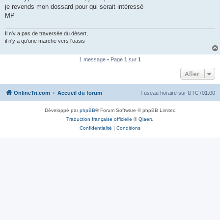
g
je revends mon dossard pour qui serait intéressé
e
MP
n
o
n
Il n'y a pas de traversée du désert,
l
u
il n'y a qu'une marche vers l'oasis
1 message • Page
1
sur
1
Aller
OnlineTri.com
Accueil du forum
Fuseau horaire sur
UTC+01:00
Développé par
phpBB
® Forum Software © phpBB Limited
Traduction française officielle
©
Qiaeru
Confidentialité
|
Conditions