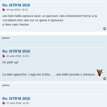
Re: ISTR'M 2018
M
15 mai 2018, 10:31
e
s
une bien belle epreuve avec un parcours velo entierement fermé a la
s
circulation tres rare sur ce genre d epreuves
a
g
a faire sans hesiter
e
n
o
n
petrus
l
u
Re: ISTR'M 2018
M
11 août 2018, 11:24
e
s
Un petit up!
s
a
g
e
La date approche, l orga est à bloc, ....une belle journée s annonce
n
o
n
l
petrus
u
Re: ISTR'M 2018
M
27 août 2018, 11:25
e