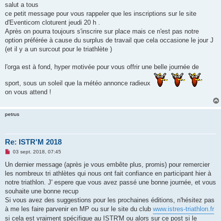
s
salut a tous
s
ce petit message pour vous rappeler que les inscriptions sur le site
a
g
d'Eventicom cloturent jeudi 20 h .
e
Après on pourra toujours s'inscrire sur place mais ce n'est pas notre
n
o
option préférée à cause du surplus de travail que cela occasione le jour J
n
(et il y a un surcout pour le triathlète )
l
u
l'orga est à fond, hyper motivée pour vous offrir une belle journée de
sport, sous un soleil que la météo annonce radieux
on vous attend !
petrus
Re: ISTR'M 2018
M
03 sept. 2018, 07:45
e
s
Un dernier message (après je vous embête plus, promis) pour remercier
s
les nombreux tri athlètes qui nous ont fait confiance en participant hier à
a
g
notre triathlon. J' espere que vous avez passé une bonne journée, et vous
e
souhaite une bonne recup
n
o
Si vous avez des suggestions pour les prochaines éditions, n'hésitez pas
n
à me les faire parvenir en MP ou sur le site du club
www.istres-triathlon.fr
l
u
si cela est vraiment spécifique au ISTR'M ou alors sur ce post si le