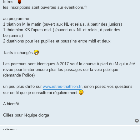
Istres
n
les inscriptions sont ouvertes sur eventicom.fr
o
n
l
au programme
u
1 triathlon M le matin (ouvert aux NL et relais, à partir des juniors)
1 thriathlon XS l'apres midi ( (ouvert aux NL et relais, à partir des
benjamins)
2 duathlons pour les pupilles et poussins entre midi et deux
Tarifs inchangés
Les parcours sont identiques à 2017 sauf la course à pied du M qui a été
revue pour limiter encore plus les passages sur la voie publique
(demande Police)
un peu plus d'info sur
www.istres-triathlon.fr
, sinon posez vos questions
sur ce fil que je consulterai régulièrement
A bientôt
Gilles pour l'équipe d'orga
calissano