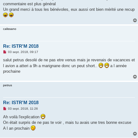
commentaire est plus général
Un grand merci à tous les bénévoles, eux aussi ont bien mérité une recup
calissano
Re: ISTR'M 2018
M
03 sept. 2018, 09:17
e
s
salut petrus desolé de ne pas etre venus mais je revenais de vacances et
s
l avion a atteri a 9h a marignane donc un peut short..
a l année
a
g
prochaine
e
n
o
n
petrus
l
u
Re: ISTR'M 2018
M
03 sept. 2018, 11:26
e
s
Ah voilà l'explication
s
On était surpris de ne pas te voir , mais tu avais une tres bonne excuse
a
g
A l an prochain
e
n
o