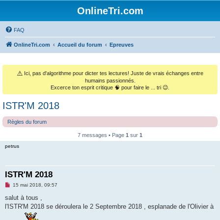
OnlineTri.com
FAQ
OnlineTri.com
Accueil du forum
Epreuves
⚠️
Ici, pas d'algorithme pour dicter tes lectures! Juste de vrais échanges entre
humains passionnés.
Excerce ton esprit critique 🧠 pour faire le ... tri 😉.
ISTR'M 2018
Règles du forum
7 messages • Page
1
sur
1
petrus
ISTR'M 2018
M
15 mai 2018, 09:57
e
s
salut à tous ,
s
l'ISTR'M 2018 se déroulera le 2 Septembre 2018 , esplanade de l'Olivier à
a
g
e