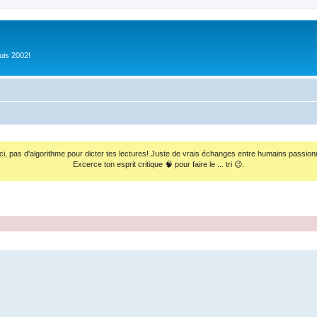
uis 2002!
ci, pas d'algorithme pour dicter tes lectures! Juste de vrais échanges entre humains passion
Excerce ton esprit critique 🧠 pour faire le ... tri 😉.