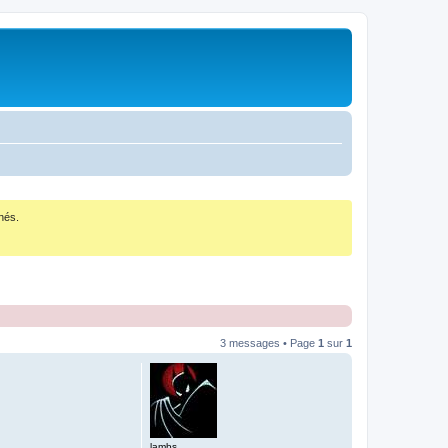
nés.
3 messages • Page
1
sur
1
lambs