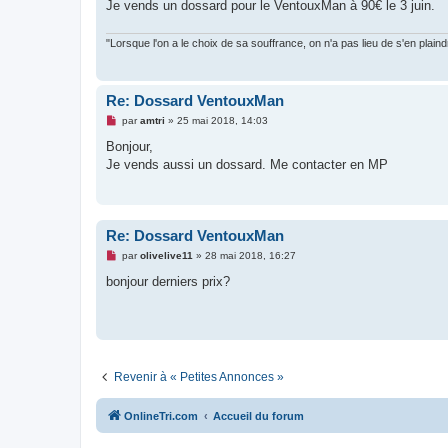
g
Je vends un dossard pour le VentouxMan à 90€ le 3 juin.
e
n
o
"Lorsque l'on a le choix de sa souffrance, on n'a pas lieu de s'en plaind
n
l
u
Re: Dossard VentouxMan
M
par
amtri
»
25 mai 2018, 14:03
e
s
Bonjour,
s
Je vends aussi un dossard. Me contacter en MP
a
g
e
n
o
n
Re: Dossard VentouxMan
l
u
M
par
olivelive11
»
28 mai 2018, 16:27
e
s
bonjour derniers prix?
s
a
g
e
n
o
n
l
Revenir à « Petites Annonces »
u
OnlineTri.com
Accueil du forum