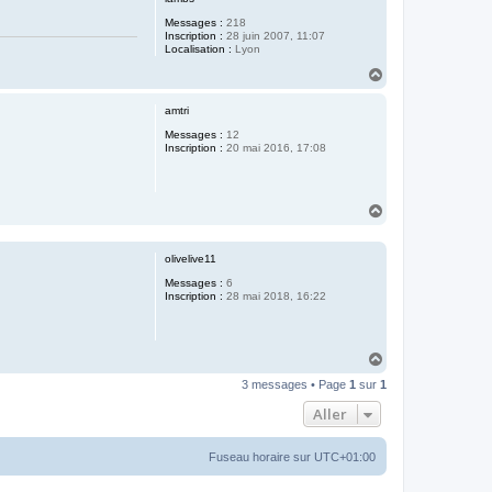
Messages :
218
Inscription :
28 juin 2007, 11:07
Localisation :
Lyon
H
a
u
amtri
t
Messages :
12
Inscription :
20 mai 2016, 17:08
H
a
u
t
olivelive11
Messages :
6
Inscription :
28 mai 2018, 16:22
H
a
3 messages • Page
1
sur
1
u
t
Aller
Fuseau horaire sur
UTC+01:00