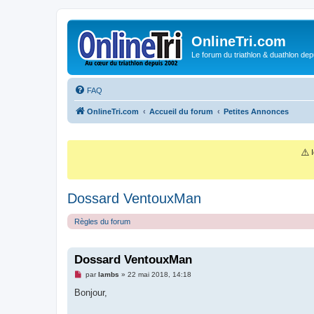
OnlineTri.com
Le forum du triathlon & duathlon dep
FAQ
OnlineTri.com
Accueil du forum
Petites Annonces
⚠️
I
Dossard VentouxMan
Règles du forum
Dossard VentouxMan
M
par
lambs
»
22 mai 2018, 14:18
e
s
Bonjour,
s
a