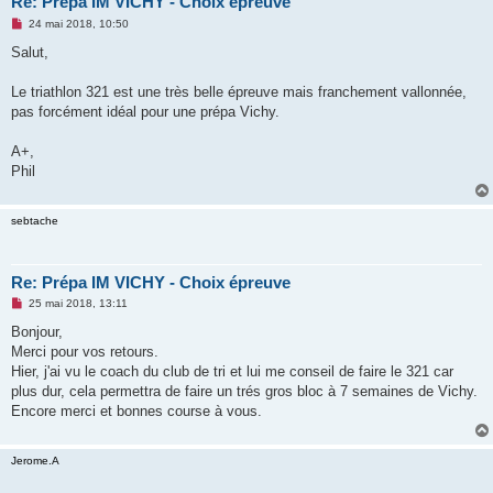
Re: Prépa IM VICHY - Choix épreuve
M
24 mai 2018, 10:50
e
s
Salut,
s
a
g
Le triathlon 321 est une très belle épreuve mais franchement vallonnée,
e
pas forcément idéal pour une prépa Vichy.
n
o
n
A+,
l
u
Phil
sebtache
Re: Prépa IM VICHY - Choix épreuve
M
25 mai 2018, 13:11
e
s
Bonjour,
s
Merci pour vos retours.
a
g
Hier, j'ai vu le coach du club de tri et lui me conseil de faire le 321 car
e
plus dur, cela permettra de faire un trés gros bloc à 7 semaines de Vichy.
n
o
Encore merci et bonnes course à vous.
n
l
u
Jerome.A