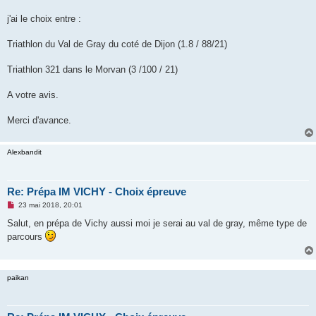
n
o
j'ai le choix entre :
n
l
u
Triathlon du Val de Gray du coté de Dijon (1.8 / 88/21)
Triathlon 321 dans le Morvan (3 /100 / 21)
A votre avis.
Merci d'avance.
Alexbandit
Re: Prépa IM VICHY - Choix épreuve
M
23 mai 2018, 20:01
e
s
Salut, en prépa de Vichy aussi moi je serai au val de gray, même type de
s
parcours
a
g
e
n
o
paikan
n
l
u