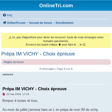
OnlineTri.com
FAQ
OnlineTri.com
Accueil du forum
Entraînement
⚠️
Ici, pas d'algorithme pour dicter tes lectures! Juste de vrais échanges entre
humains passionnés.
Excerce ton esprit critique 🧠 pour faire le ... tri 😉.
Prépa IM VICHY - Choix épreuve
Règles du forum
6 messages • Page
1
sur
1
sebtache
Prépa IM VICHY - Choix épreuve
M
23 mai 2018, 17:24
e
s
Bonjour à toutes et tous,
s
a
g
Au mois de juillet j'aimerai faire un L en prépa de mon IM de vichy.
e