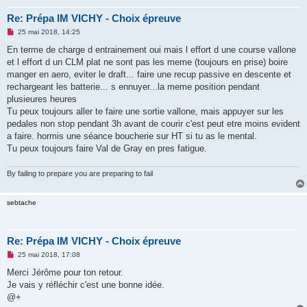
Re: Prépa IM VICHY - Choix épreuve
M
25 mai 2018, 14:25
e
s
En terme de charge d entrainement oui mais l effort d une course vallone
s
et l effort d un CLM plat ne sont pas les meme (toujours en prise) boire
a
g
manger en aero, eviter le draft... faire une recup passive en descente et
e
rechargeant les batterie... s ennuyer...la meme position pendant
n
o
plusieures heures
n
Tu peux toujours aller te faire une sortie vallone, mais appuyer sur les
l
u
pedales non stop pendant 3h avant de courir c'est peut etre moins evident
a faire. hormis une séance boucherie sur HT si tu as le mental.
Tu peux toujours faire Val de Gray en pres fatigue.
By failing to prepare you are preparing to fail
sebtache
Re: Prépa IM VICHY - Choix épreuve
M
25 mai 2018, 17:08
e
s
Merci Jérôme pour ton retour.
s
Je vais y réfléchir c'est une bonne idée.
a
g
@+
e