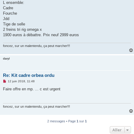
L ensemble:
n
o
Cadre
n
Fourche
l
u
Jdd
Tige de selle
2 freins tri rig omega x
1900 euros à débattre. Prix neuf 2999 euros
foncez, sur un malentendu, ça peut marcher!!!
daryl
Re: Kit cadre orbea ordu
M
12 juin 2018, 11:48
e
s
Faire offre en mp. ... c est urgent
s
a
g
e
n
foncez, sur un malentendu, ça peut marcher!!!
o
n
l
u
2 messages • Page
1
sur
1
Aller