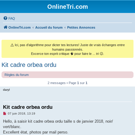
OnlineTri.com
FAQ
OnlineTri.com
Accueil du forum
Petites Annonces
⚠️
Ici, pas d'algorithme pour dicter tes lectures! Juste de vrais échanges entre
humains passionnés.
Excerce ton esprit critique 🧠 pour faire le ... tri 😉.
Kit cadre orbea ordu
Règles du forum
2 messages • Page
1
sur
1
daryl
Kit cadre orbea ordu
M
07 juin 2018, 13:19
e
s
Hello, à saisir kit cadre orbea ordu taille s de janvier 2018, noir/
s
vert/blanc.
a
g
Excellent état, photos par mail perso.
e