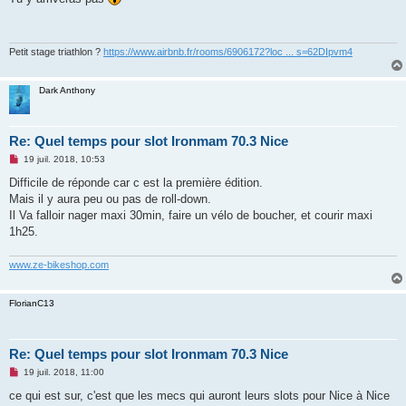
s
a
g
e
n
Petit stage triathlon ?
https://www.airbnb.fr/rooms/6906172?loc ... s=62DIpvm4
o
n
l
Dark Anthony
u
Re: Quel temps pour slot Ironmam 70.3 Nice
M
19 juil. 2018, 10:53
e
s
Difficile de réponde car c est la première édition.
s
Mais il y aura peu ou pas de roll-down.
a
g
Il Va falloir nager maxi 30min, faire un vélo de boucher, et courir maxi
e
1h25.
n
o
n
www.ze-bikeshop.com
l
u
FlorianC13
Re: Quel temps pour slot Ironmam 70.3 Nice
M
19 juil. 2018, 11:00
e
s
ce qui est sur, c'est que les mecs qui auront leurs slots pour Nice à Nice
s