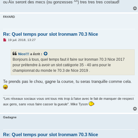
ou Aix seront des mecs (ou gonzesses ^^) tres tres tres costaud!
a
g
e
n
FAYARD
o
n
l
u
Re: Quel temps pour slot Ironmam 70.3 Nice
M
19 juil. 2018, 13:27
e
s
s
Nico!!!
a écrit :
a
g
Bonjours à tous, quel temps faut il faire sur Ironman 70.3 Nice 2017
e
pour prétendre à avoir un slot catégorie 35 - 40 ans pour le
n
o
championnat du monde le 70.3 de Nice 2019 .
n
l
u
Te prends pas le chou, gagne la course, tu seras tranquille comme cela.
“Les réseaux sociaux vous ont tous mis trop à l’aise avec le fait de manquer de respect
aux gens, sans vous faire casser la gueule”. Mike Tyson
Gadagne
Re: Quel temps pour slot Ironmam 70.3 Nice