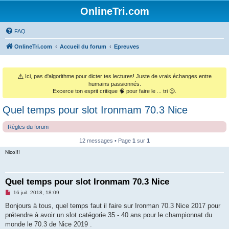
OnlineTri.com
FAQ
OnlineTri.com
Accueil du forum
Epreuves
⚠️
Ici, pas d'algorithme pour dicter tes lectures! Juste de vrais échanges entre
humains passionnés.
Excerce ton esprit critique 🧠 pour faire le ... tri 😉.
Quel temps pour slot Ironmam 70.3 Nice
Règles du forum
12 messages • Page
1
sur
1
Nico!!!
Quel temps pour slot Ironmam 70.3 Nice
M
16 juil. 2018, 18:09
e
s
Bonjours à tous, quel temps faut il faire sur Ironman 70.3 Nice 2017 pour
s
prétendre à avoir un slot catégorie 35 - 40 ans pour le championnat du
a
g
monde le 70.3 de Nice 2019 .
e