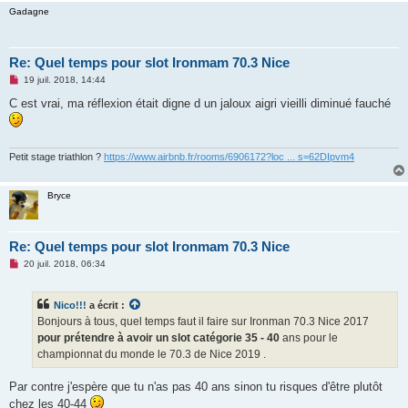
Gadagne
Re: Quel temps pour slot Ironmam 70.3 Nice
M
19 juil. 2018, 14:44
e
s
C est vrai, ma réflexion était digne d un jaloux aigri vieilli diminué fauché
s
a
g
e
n
Petit stage triathlon ?
https://www.airbnb.fr/rooms/6906172?loc ... s=62DIpvm4
o
n
l
Bryce
u
Re: Quel temps pour slot Ironmam 70.3 Nice
M
20 juil. 2018, 06:34
e
s
s
Nico!!!
a écrit :
a
g
Bonjours à tous, quel temps faut il faire sur Ironman 70.3 Nice 2017
e
pour prétendre à avoir un slot catégorie 35 - 40
ans pour le
n
o
championnat du monde le 70.3 de Nice 2019 .
n
l
u
Par contre j'espère que tu n'as pas 40 ans sinon tu risques d'être plutôt
chez les 40-44