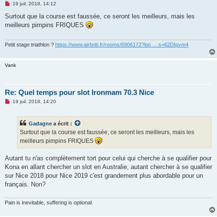
M
19 juil. 2018, 14:12
e
s
Surtout que la course est faussée, ce seront les meilleurs, mais les
s
meilleurs pimpins FRIQUES
a
g
e
n
Petit stage triathlon ?
https://www.airbnb.fr/rooms/6906172?loc ... s=62DIpvm4
o
n
l
Vank
u
Re: Quel temps pour slot Ironmam 70.3 Nice
M
19 juil. 2018, 14:20
e
s
s
Gadagne
a écrit :
a
g
Surtout que la course est faussée, ce seront les meilleurs, mais les
e
meilleurs pimpins FRIQUES
n
o
n
Autant tu n'as complètement tort pour celui qui cherche à se qualifier pour
l
u
Kona en allant chercher un slot en Australie, autant chercher à se qualifier
sur Nice 2018 pour Nice 2019 c'est grandement plus abordable pour un
français. Non?
Pain is inevitable, suffering is optional.