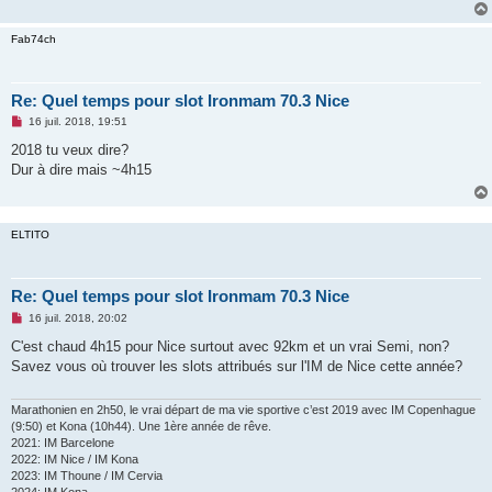
n
o
Fab74ch
n
l
u
Re: Quel temps pour slot Ironmam 70.3 Nice
M
16 juil. 2018, 19:51
e
s
2018 tu veux dire?
s
Dur à dire mais ~4h15
a
g
e
n
o
ELTITO
n
l
u
Re: Quel temps pour slot Ironmam 70.3 Nice
M
16 juil. 2018, 20:02
e
s
C'est chaud 4h15 pour Nice surtout avec 92km et un vrai Semi, non?
s
Savez vous où trouver les slots attribués sur l'IM de Nice cette année?
a
g
e
n
Marathonien en 2h50, le vrai départ de ma vie sportive c’est 2019 avec IM Copenhague
o
(9:50) et Kona (10h44). Une 1ère année de rêve.
n
2021: IM Barcelone
l
2022: IM Nice / IM Kona
u
2023: IM Thoune / IM Cervia