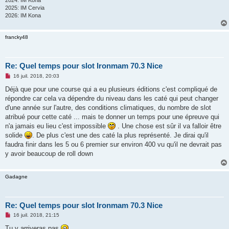
2024: IM Kona
2025: IM Cervia
2026: IM Kona
francky48
Re: Quel temps pour slot Ironmam 70.3 Nice
M
16 juil. 2018, 20:03
e
s
Déjà que pour une course qui a eu plusieurs éditions c'est compliqué de
s
répondre car cela va dépendre du niveau dans les caté qui peut changer
a
g
d'une année sur l'autre, des conditions climatiques, du nombre de slot
e
atribué pour cette caté ... mais te donner un temps pour une épreuve qui
n
o
n'a jamais eu lieu c'est impossible
. Une chose est sûr il va falloir être
n
solide
. De plus c'est une des caté la plus représenté. Je dirai qu'il
l
u
faudra finir dans les 5 ou 6 premier sur environ 400 vu qu'il ne devrait pas
y avoir beaucoup de roll down
Gadagne
Re: Quel temps pour slot Ironmam 70.3 Nice
M
16 juil. 2018, 21:15
e
s
Tu y arriveras pas