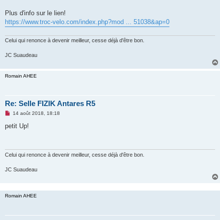
n
o
Plus d'info sur le lien!
n
https://www.troc-velo.com/index.php?mod ... 51038&ap=0
l
u
Celui qui renonce à devenir meilleur, cesse déjà d'être bon.
JC Suaudeau
Romain AHEE
Re: Selle FIZIK Antares R5
M
14 août 2018, 18:18
e
s
petit Up!
s
a
g
e
n
Celui qui renonce à devenir meilleur, cesse déjà d'être bon.
o
n
JC Suaudeau
l
u
Romain AHEE