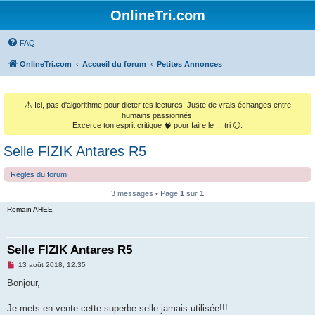
OnlineTri.com
FAQ
OnlineTri.com
Accueil du forum
Petites Annonces
⚠️
Ici, pas d'algorithme pour dicter tes lectures! Juste de vrais échanges entre
humains passionnés.
Excerce ton esprit critique 🧠 pour faire le ... tri 😉.
Selle FIZIK Antares R5
Règles du forum
3 messages • Page
1
sur
1
Romain AHEE
Selle FIZIK Antares R5
M
13 août 2018, 12:35
e
s
Bonjour,
s
a
g
Je mets en vente cette superbe selle jamais utilisée!!!
e