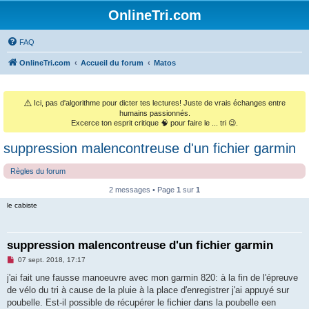
OnlineTri.com
FAQ
OnlineTri.com
Accueil du forum
Matos
⚠️
Ici, pas d'algorithme pour dicter tes lectures! Juste de vrais échanges entre
humains passionnés.
Excerce ton esprit critique 🧠 pour faire le ... tri 😉.
suppression malencontreuse d'un fichier garmin
Règles du forum
2 messages • Page
1
sur
1
le cabiste
suppression malencontreuse d'un fichier garmin
M
07 sept. 2018, 17:17
e
s
j'ai fait une fausse manoeuvre avec mon garmin 820: à la fin de l'épreuve
s
de vélo du tri à cause de la pluie à la place d'enregistrer j'ai appuyé sur
a
g
poubelle. Est-il possible de récupérer le fichier dans la poubelle een
e