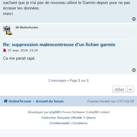
sachant que je n'ai pas de nouveau utilisé le Garmin depuis pour ne pas
n
o
écraser les données.
n
merci
l
u
Mr Motherfucker
Re: suppression malencontreuse d'un fichier garmin
M
07 sept. 2018, 23:16
e
s
Ca me parait rapé.
s
a
g
e
n
o
2 messages • Page
1
sur
1
n
l
Aller
u
OnlineTri.com
Accueil du forum
Fuseau horaire sur
UTC+01:00
Développé par
phpBB
® Forum Software © phpBB Limited
Traduction française officielle
©
Qiaeru
Confidentialité
|
Conditions