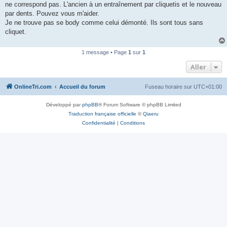
ne correspond pas. L'ancien à un entraînement par cliquetis et le nouveau
n
o
par dents. Pouvez vous m'aider.
n
Je ne trouve pas se body comme celui démonté. Ils sont tous sans
l
u
cliquet.
1 message • Page
1
sur
1
Aller
OnlineTri.com
Accueil du forum
Fuseau horaire sur
UTC+01:00
Développé par
phpBB
® Forum Software © phpBB Limited
Traduction française officielle
©
Qiaeru
Confidentialité
|
Conditions