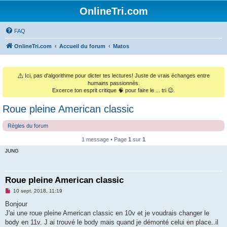
OnlineTri.com
FAQ
OnlineTri.com
Accueil du forum
Matos
⚠️
Ici, pas d'algorithme pour dicter tes lectures! Juste de vrais échanges entre
humains passionnés.
Excerce ton esprit critique 🧠 pour faire le ... tri 😉.
Roue pleine American classic
Règles du forum
1 message • Page
1
sur
1
JUNG
Roue pleine American classic
M
10 sept. 2018, 11:19
e
s
Bonjour
s
J'ai une roue pleine American classic en 10v et je voudrais changer le
a
g
body en 11v. J ai trouvé le body mais quand je démonté celui en place..il
e