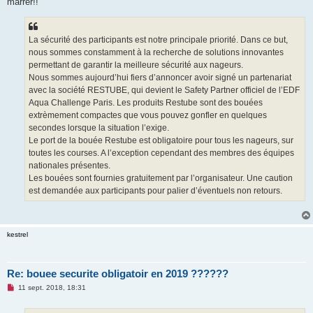
marrer!!
La sécurité des participants est notre principale priorité. Dans ce but,
nous sommes constamment à la recherche de solutions innovantes
permettant de garantir la meilleure sécurité aux nageurs.
Nous sommes aujourd’hui fiers d’annoncer avoir signé un partenariat
avec la société RESTUBE, qui devient le Safety Partner officiel de l’EDF
Aqua Challenge Paris. Les produits Restube sont des bouées
extrèmement compactes que vous pouvez gonfler en quelques
secondes lorsque la situation l’exige.
Le port de la bouée Restube est obligatoire pour tous les nageurs, sur
toutes les courses. A l’exception cependant des membres des équipes
nationales présentes.
Les bouées sont fournies gratuitement par l’organisateur. Une caution
est demandée aux participants pour palier d’éventuels non retours.
kestrel
Re: bouee securite obligatoir en 2019 ??????
M
11 sept. 2018, 18:31
e
s
s