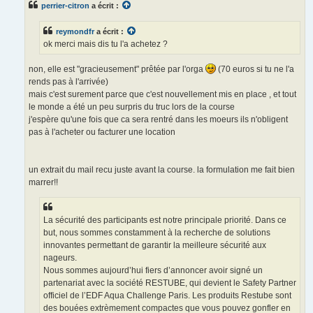
perrier-citron
a écrit :
a
g
e
reymondfr
a écrit :
n
o
ok merci mais dis tu l'a achetez ?
n
l
u
non, elle est "gracieusement" prêtée par l'orga
(70 euros si tu ne l'a
rends pas à l'arrivée)
mais c'est surement parce que c'est nouvellement mis en place , et tout
le monde a été un peu surpris du truc lors de la course
j'espère qu'une fois que ca sera rentré dans les moeurs ils n'obligent
pas à l'acheter ou facturer une location
un extrait du mail recu juste avant la course. la formulation me fait bien
marrer!!
La sécurité des participants est notre principale priorité. Dans ce
but, nous sommes constamment à la recherche de solutions
innovantes permettant de garantir la meilleure sécurité aux
nageurs.
Nous sommes aujourd’hui fiers d’annoncer avoir signé un
partenariat avec la société RESTUBE, qui devient le Safety Partner
officiel de l’EDF Aqua Challenge Paris. Les produits Restube sont
des bouées extrèmement compactes que vous pouvez gonfler en