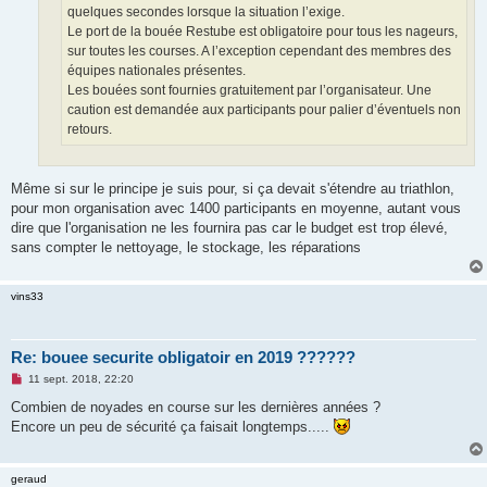
quelques secondes lorsque la situation l’exige.
Le port de la bouée Restube est obligatoire pour tous les nageurs,
sur toutes les courses. A l’exception cependant des membres des
équipes nationales présentes.
Les bouées sont fournies gratuitement par l’organisateur. Une
caution est demandée aux participants pour palier d’éventuels non
retours.
Même si sur le principe je suis pour, si ça devait s'étendre au triathlon,
pour mon organisation avec 1400 participants en moyenne, autant vous
dire que l'organisation ne les fournira pas car le budget est trop élevé,
sans compter le nettoyage, le stockage, les réparations
vins33
Re: bouee securite obligatoir en 2019 ??????
M
11 sept. 2018, 22:20
e
s
Combien de noyades en course sur les dernières années ?
s
Encore un peu de sécurité ça faisait longtemps.....
a
g
e
n
geraud
o