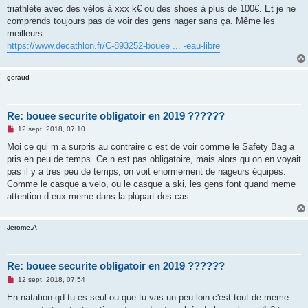
triathlète avec des vélos à xxx k€ ou des shoes à plus de 100€. Et je ne
comprends toujours pas de voir des gens nager sans ça. Même les
meilleurs.
https://www.decathlon.fr/C-893252-bouee ... -eau-libre
geraud
Re: bouee securite obligatoir en 2019 ??????
M
12 sept. 2018, 07:10
e
s
Moi ce qui m a surpris au contraire c est de voir comme le Safety Bag a
s
pris en peu de temps. Ce n est pas obligatoire, mais alors qu on en voyait
a
g
pas il y a tres peu de temps, on voit enormement de nageurs équipés.
e
Comme le casque a velo, ou le casque a ski, les gens font quand meme
n
o
attention d eux meme dans la plupart des cas.
n
l
u
Jerome.A
Re: bouee securite obligatoir en 2019 ??????
M
12 sept. 2018, 07:54
e
s
En natation qd tu es seul ou que tu vas un peu loin c'est tout de meme
s