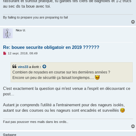
rassurant et surtout pratique, tu gardes tes clefs de bagnoles et 1-2 trucs
a
g
au sec ds ta boue avec toi.
e
n
o
By failing to prepare you are preparing to fail
n
l
u
Nico U.
Re: bouee securite obligatoir en 2019 ??????
M
12 sept. 2018, 08:49
e
s
s
vins33
a écrit :
a
g
Combien de noyades en course sur les dernières années ?
e
Encore un peu de sécurité ça faisait longtemps.....
n
o
n
C'est exactement la question qui m'est venue a l'esprit en découvrant ce
l
u
post...
Autant je comprends l'utilité a l'entrainement pour des nageurs isolés,
autant sur des courses ou les nageurs sont encadrés et surveillés
Faut pas pousser mes mails dans les ordis..
Gadagne