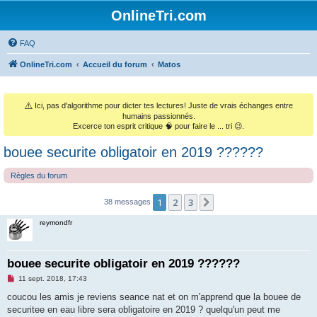
OnlineTri.com
FAQ
OnlineTri.com
Accueil du forum
Matos
⚠️
Ici, pas d'algorithme pour dicter tes lectures! Juste de vrais échanges entre
humains passionnés.
Excerce ton esprit critique 🧠 pour faire le ... tri 😉.
bouee securite obligatoir en 2019 ??????
Règles du forum
1
2
3
Suivant
38 messages
reymondfr
bouee securite obligatoir en 2019 ??????
M
11 sept. 2018, 17:43
e
s
coucou les amis je reviens seance nat et on m'apprend que la bouee de
s
securitee en eau libre sera obligatoire en 2019 ? quelqu'un peut me
a