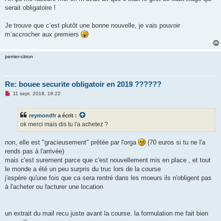
s
serait obligatoire !
a
g
e
Je trouve que c’est plutôt une bonne nouvelle, je vais pouvoir
n
o
m’accrocher aux premiers
n
l
u
perrier-citron
Re: bouee securite obligatoir en 2019 ??????
M
11 sept. 2018, 18:22
e
s
s
reymondfr
a écrit :
a
g
ok merci mais dis tu l'a achetez ?
e
n
o
non, elle est "gracieusement" prêtée par l'orga
(70 euros si tu ne l'a
n
rends pas à l'arrivée)
l
u
mais c'est surement parce que c'est nouvellement mis en place , et tout
le monde a été un peu surpris du truc lors de la course
j'espère qu'une fois que ca sera rentré dans les moeurs ils n'obligent pas
à l'acheter ou facturer une location
un extrait du mail recu juste avant la course. la formulation me fait bien