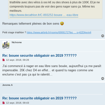
triathlète avec des vélos à xxx k€ ou des shoes à plus de 100€. Et je ne
comprends toujours pas de voir des gens nager sans ça. Même les
meilleurs.
https://www.decathlon.fr/C-893252-bouee ... -eau-libre
Remarques tellement pleines de bon sens
Petit stage triathlon ?
https://www.airbnb.fr/rooms/6906172?loc ... s=62DIpvm4
Nichrome
Re: bouee securite obligatoir en 2019 ??????
M
12 sept. 2018, 09:26
e
s
J'ai commencé à nager en eau libre sans bouée, aujourd'hui ça me paraît
s
impensable. 20€ chez D4 en effet... et quand tu nages comme une
a
g
enclume c'est pas ça qui te ralentit...
e
n
o
Jerome.A
n
l
u
Re: bouee securite obligatoir en 2019 ??????
M
12 sept. 2018, 09:43