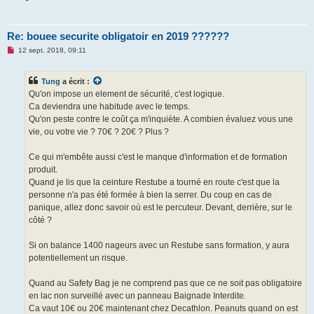
Re: bouee securite obligatoir en 2019 ??????
M
12 sept. 2018, 09:11
e
s
s
Tung
a écrit :
a
g
Qu'on impose un element de sécurité, c'est logique.
e
Ca deviendra une habitude avec le temps.
n
o
Qu'on peste contre le coût ça m'inquiète. A combien évaluez vous une
n
vie, ou votre vie ? 70€ ? 20€ ? Plus ?
l
u
Ce qui m'embête aussi c'est le manque d'information et de formation
produit.
Quand je lis que la ceinture Restube a tourné en route c'est que la
personne n'a pas été formée à bien la serrer. Du coup en cas de
panique, allez donc savoir où est le percuteur. Devant, derrière, sur le
côté ?
Si on balance 1400 nageurs avec un Restube sans formation, y aura
potentiellement un risque.
Quand au Safety Bag je ne comprend pas que ce ne soit pas obligatoire
en lac non surveillé avec un panneau Baignade Interdite.
Ca vaut 10€ ou 20€ maintenant chez Decathlon. Peanuts quand on est