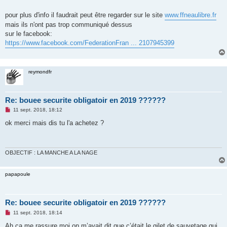
pour plus d'info il faudrait peut être regarder sur le site
www.ffneaulibre.fr
mais ils n'ont pas trop communiqué dessus
sur le facebook:
https://www.facebook.com/FederationFran ... 2107945399
reymondfr
Re: bouee securite obligatoir en 2019 ??????
M
11 sept. 2018, 18:12
e
s
ok merci mais dis tu l'a achetez ?
s
a
g
e
n
OBJECTIF : LA MANCHE A LA NAGE
o
n
l
papapoule
u
Re: bouee securite obligatoir en 2019 ??????
M
11 sept. 2018, 18:14
e
s
Ah ça me rassure moi on m’avait dit que c’était le gilet de sauvetage qui