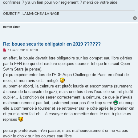
g
confirmez ? y'a un lien pour voir reglement ? merci de votre aide
e
n
o
OBJECTIF : LA MANCHE A LA NAGE
n
l
u
perrier-citron
Re: bouee securite obligatoir en 2019 ??????
M
11 sept. 2018, 18:10
e
s
en effet, la bouée devrait être obligatoire sur les compet eau libre gérées
s
par la FFN (ce qui doit exclure quelques courses tel que le circuit Open
a
g
Swim Stars je pense).
e
j'ai pu expérimenter lors de l'EDF Aqua Challenge de Paris en début de
n
o
mois, et mon avis est... mitigé.
n
au premier abord, la ceinture est plutôt lourde et encombrante (surement
l
u
à cause de la capsule de gaz), mais une fois dans l'eau elle se fait plutôt
oublier... à condition de serrer correctement la ceinture. ce que je n'avais
malheureusement pas fait, justement pour pas être trop serré
du coup
elle a commencé à tourner et se retrouver sur le côté après le premier km
et ça m'a bien fait ch... à essayer de la remettre dans le dos à plusieurs
reprises
perso je préfèrerais m'en passer, mais malheureusement on ne va pas
avoir le choix sur les courses eau libre