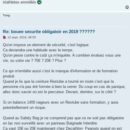
triathletes emmêlés
Tung
Re: bouee securite obligatoir en 2019 ??????
M
12 sept. 2018, 06:55
e
s
Qu'on impose un element de sécurité, c'est logique.
s
Ca deviendra une habitude avec le temps.
a
g
Qu'on peste contre le coût ça m'inquiète. A combien évaluez vous une
e
vie, ou votre vie ? 70€ ? 20€ ? Plus ?
n
o
n
Ce qui m'embête aussi c'est le manque d'information et de formation
l
u
produit.
Quand je lis que la ceinture Restube a tourné en route c'est que la
personne n'a pas été formée à bien la serrer. Du coup en cas de panique,
allez donc savoir où est le percuteur. Devant, derrière, sur le côté ?
Si on balance 1400 nageurs avec un Restube sans formation, y aura
potentiellement un risque.
Quand au Safety Bag je ne comprend pas que ce ne soit pas obligatoire
en lac non surveillé avec un panneau Baignade Interdite.
Ca vaut 10€ ou 20€ maintenant chez Decathlon. Peanuts quand on est