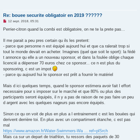
n
l
u
Re: bouee securite obligatoir en 2019 ??????
M
12 sept. 2018, 05:31
e
s
Perrier-citron quand la combi est obligatoire, on ne te la prete pas...
s
a
g
Il me parait a peu pres certain qu ils les pretent:
e
- parce que personne n est équipé aujourd hui et que ca ralerait trop si
n
o
tout le monde devait en acheter. Imagines (quel que soit le sport): la fédé
n
t annonce qu elle a un nouveau sponsor, et dans la foulée oblige chaque
l
u
licencié a dépenser 70 euros chez ce sponsor... ce n est plus du
sponsoring, c est un impot
- parce qu aujourd hui le sponsor est prêt a fournir le matériel
Mais d ici quelques temps, quand le sponsor estimera avoir fait l effort
necessaire pour s imposer sur le marché et que 80% ou plus des
participants seront équipés, il n y a pas de raison de ne pas faire un peu
d argent avec les quelques nageurs pas encore équipés.
Sinon ce qu on voit de plus en plus a l entrainement c est les bouées qui
derivent derrière toi. En plus avec un compartiment étanche, c est pas
mal
https://www.amazon.fr/Water-Swimmers-Wa ... ref=plSrch
Mais ca sur un depart de triathlon, tu ressors des paquets de 30