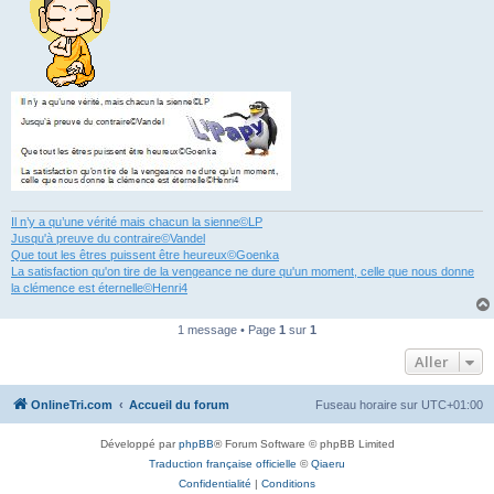
Il n’y a qu’une vérité mais chacun la sienne©LP
Jusqu'à preuve du contraire©Vandel
Que tout les êtres puissent être heureux©Goenka
La satisfaction qu'on tire de la vengeance ne dure qu'un moment, celle que nous donne
la clémence est éternelle©Henri4
1 message • Page
1
sur
1
Aller
OnlineTri.com
Accueil du forum
Fuseau horaire sur
UTC+01:00
Développé par
phpBB
® Forum Software © phpBB Limited
Traduction française officielle
©
Qiaeru
Confidentialité
|
Conditions