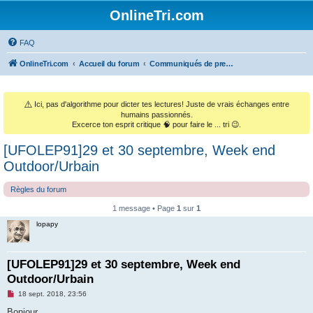
OnlineTri.com
FAQ
OnlineTri.com
Accueil du forum
Communiqués de presse & Annonces commerciales
⚠️
Ici, pas d'algorithme pour dicter tes lectures! Juste de vrais échanges entre
humains passionnés.
Excerce ton esprit critique 🧠 pour faire le ... tri 😉.
[UFOLEP91]29 et 30 septembre, Week end
Outdoor/Urbain
Règles du forum
1 message • Page
1
sur
1
lopapy
[UFOLEP91]29 et 30 septembre, Week end
Outdoor/Urbain
M
18 sept. 2018, 23:56
e
s
Bonjour,