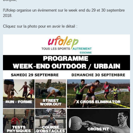
s
a
g
l'Ufolep organise un évènement sur le week end du 29 et 30 septembre
e
2018.
n
o
n
Cliquez sur la photo pour en avoir le détail :
l
u