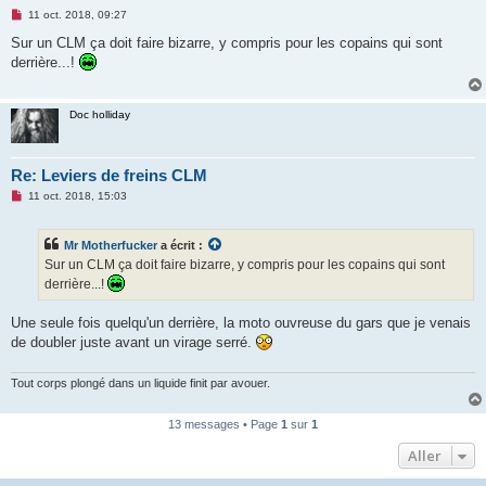
M
11 oct. 2018, 09:27
e
s
Sur un CLM ça doit faire bizarre, y compris pour les copains qui sont
s
derrière...!
a
g
e
n
Doc holliday
o
n
l
u
Re: Leviers de freins CLM
M
11 oct. 2018, 15:03
e
s
s
Mr Motherfucker
a écrit :
a
g
Sur un CLM ça doit faire bizarre, y compris pour les copains qui sont
e
derrière...!
n
o
n
Une seule fois quelqu'un derrière, la moto ouvreuse du gars que je venais
l
u
de doubler juste avant un virage serré.
Tout corps plongé dans un liquide finit par avouer.
13 messages • Page
1
sur
1
Aller