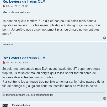
Re: Leviers de freins CLM
M
09 oct. 2018, 09:35
e
s
Merci de vis retours.
s
a
g
Ils sont en quelle matière ? Je dis ça non pour la poids mais pour la
e
rigidité des leviers. Sur les miens, plastique + alu light, ça va pas, donc
n
o
bon... Je préfère que ça soit nettement plus lourd mais nettement plus
n
secu !
l
u
Jerome.A
Re: Leviers de freins CLM
M
09 oct. 2018, 09:41
e
s
Je suis tres content de mes D.A, avant j'avais des 3T super aero mais
s
trop fin, ils faisaient mal au doigts qd il fallait serrer fort ou après de
a
g
longues descentes les mains froides.
e
Par contre je les ai trouve tres penible a monter car le freins passse ds la
n
o
vis de serrage et j ai galere pour les installer. mais ca vallait la peine.
n
l
u
By failing to prepare you are preparing to fail
Mr Motherfucker