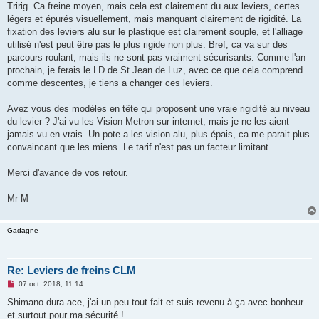
Tririg. Ca freine moyen, mais cela est clairement du aux leviers, certes
n
o
légers et épurés visuellement, mais manquant clairement de rigidité. La
n
fixation des leviers alu sur le plastique est clairement souple, et l'alliage
l
u
utilisé n'est peut être pas le plus rigide non plus. Bref, ca va sur des
parcours roulant, mais ils ne sont pas vraiment sécurisants. Comme l'an
prochain, je ferais le LD de St Jean de Luz, avec ce que cela comprend
comme descentes, je tiens a changer ces leviers.
Avez vous des modèles en tête qui proposent une vraie rigidité au niveau
du levier ? J'ai vu les Vision Metron sur internet, mais je ne les aient
jamais vu en vrais. Un pote a les vision alu, plus épais, ca me parait plus
convaincant que les miens. Le tarif n'est pas un facteur limitant.
Merci d'avance de vos retour.
Mr M
Gadagne
Re: Leviers de freins CLM
M
07 oct. 2018, 11:14
e
s
Shimano dura-ace, j'ai un peu tout fait et suis revenu à ça avec bonheur
s
et surtout pour ma sécurité !
a