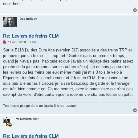
s
donc bon...
a
g
e
n
Doc holliday
o
n
l
u
Re: Leviers de freins CLM
M
11 oct. 2018, 09:05
e
s
Sur le E118 j'ai des Dura Ace (version Di2) associés à des freins TRP et
s
je trouve que ça freine ..... trop fort ! Surtout dans un premier temps,
a
g
quand je n'avais pas l'habitude et que j'avais un réglage des patins assez
e
proche de la jante (comme sur les autres vélos). Je ne sais pas si c'est
n
o
les leviers ou les freins par eux même mais j'ai mis 3 fois le vélo à
n
l'équerre. Une fois à l'entraînement et 2 fois en CLM. Par chance je ne
l
u
suis pas allé au tas ! Depuis je laisse beaucoup de garde et le freinage
est très bien comme ça. Ca me permet, avec la paraculaire qui n'est pas
exempt de voile, d'être certain que la roue ne viendra pas lécher un patin.
Tout corps plongé dans un liquide finit par avouer.
Mr Motherfucker
Re: Leviers de freins CLM