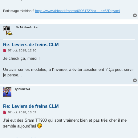
g
e
n
Petit stage triathlon ?
https://www.airbnb.fr/rooms/6906172?loc ... s=62DIpvm4
o
n
l
u
Mr Motherfucker
Re: Leviers de freins CLM
M
07 oct. 2018, 12:20
e
s
Je check ça, merci !
s
a
g
Un avis sur les modèles, à l'inverse, à éviter absolument ? Ça peut servir,
e
je pense...
n
o
n
l
TytouneS3
u
Re: Leviers de freins CLM
M
07 oct. 2018, 13:07
e
s
J'ai eut des Sram TT900 qui sont vraiment bien et pas très cher il me
s
semble aujourd'hui
a
g
e
n