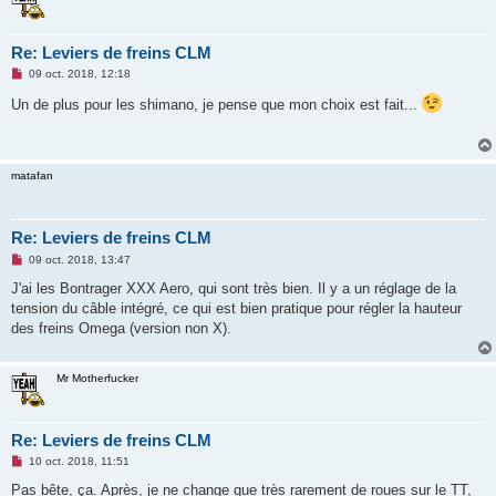
Re: Leviers de freins CLM
M
09 oct. 2018, 12:18
e
s
Un de plus pour les shimano, je pense que mon choix est fait...
s
a
g
e
n
matafan
o
n
l
u
Re: Leviers de freins CLM
M
09 oct. 2018, 13:47
e
s
J'ai les Bontrager XXX Aero, qui sont très bien. Il y a un réglage de la
s
tension du câble intégré, ce qui est bien pratique pour régler la hauteur
a
g
des freins Omega (version non X).
e
n
o
n
Mr Motherfucker
l
u
Re: Leviers de freins CLM
M
10 oct. 2018, 11:51
e
s
Pas bête, ça. Après, je ne change que très rarement de roues sur le TT,