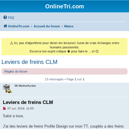
OnlineTri.com
FAQ
OnlineTri.com
Accueil du forum
Matos
⚠️
Ici, pas d'algorithme pour dicter tes lectures! Juste de vrais échanges entre
humains passionnés.
Excerce ton esprit critique 🧠 pour faire le ... tri 😉.
Leviers de freins CLM
Règles du forum
13 messages • Page
1
sur
1
Mr Motherfucker
Leviers de freins CLM
M
07 oct. 2018, 11:05
e
s
Salut a tous,
s
a
g
J'ai des leviers de freins Profile Design sur mon TT, couplés a des freins
e