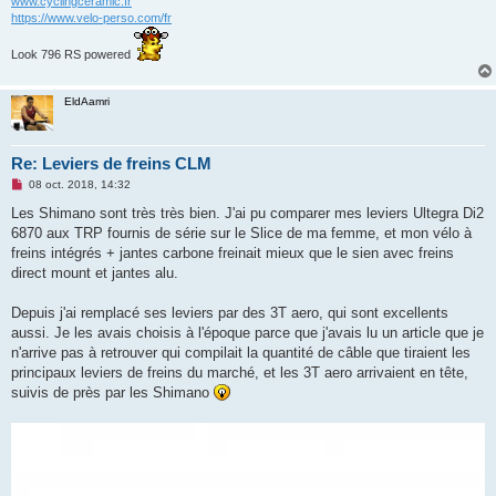
www.cyclingceramic.fr
o
https://www.velo-perso.com/fr
n
l
u
Look 796 RS powered
EldAamri
Re: Leviers de freins CLM
M
08 oct. 2018, 14:32
e
s
Les Shimano sont très très bien. J'ai pu comparer mes leviers Ultegra Di2
s
6870 aux TRP fournis de série sur le Slice de ma femme, et mon vélo à
a
g
freins intégrés + jantes carbone freinait mieux que le sien avec freins
e
direct mount et jantes alu.
n
o
n
Depuis j'ai remplacé ses leviers par des 3T aero, qui sont excellents
l
u
aussi. Je les avais choisis à l'époque parce que j'avais lu un article que je
n'arrive pas à retrouver qui compilait la quantité de câble que tiraient les
principaux leviers de freins du marché, et les 3T aero arrivaient en tête,
suivis de près par les Shimano