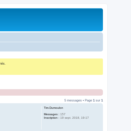
nés.
5 messages • Page
1
sur
1
Tim.Dumoulon
Messages :
157
Inscription :
19 sept. 2018, 19:17