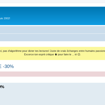
uis 2002!
ci, pas d'algorithme pour dicter tes lectures! Juste de vrais échanges entre humains passion
Excerce ton esprit critique 🧠 pour faire le ... tri 😉.
VE -30%
30%