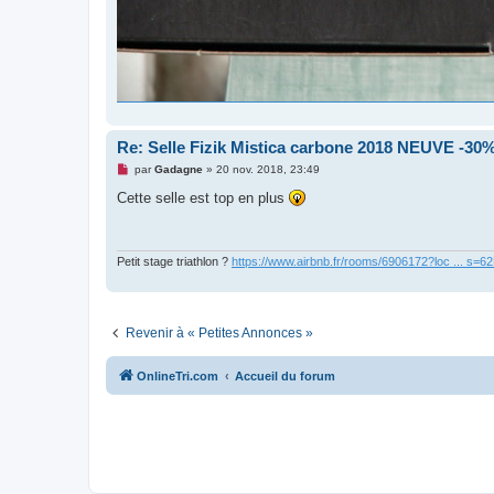
Re: Selle Fizik Mistica carbone 2018 NEUVE -30
M
par
Gadagne
»
20 nov. 2018, 23:49
e
s
Cette selle est top en plus
s
a
g
e
n
Petit stage triathlon ?
https://www.airbnb.fr/rooms/6906172?loc ... s=
o
n
l
u
Revenir à « Petites Annonces »
OnlineTri.com
Accueil du forum