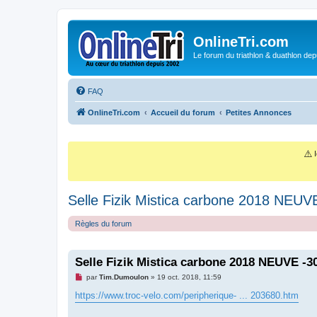
OnlineTri.com
Le forum du triathlon & duathlon dep
FAQ
OnlineTri.com
Accueil du forum
Petites Annonces
⚠️
I
Selle Fizik Mistica carbone 2018 NEU
Règles du forum
Selle Fizik Mistica carbone 2018 NEUVE -
M
par
Tim.Dumoulon
»
19 oct. 2018, 11:59
e
s
https://www.troc-velo.com/peripherique- ... 203680.htm
s
a