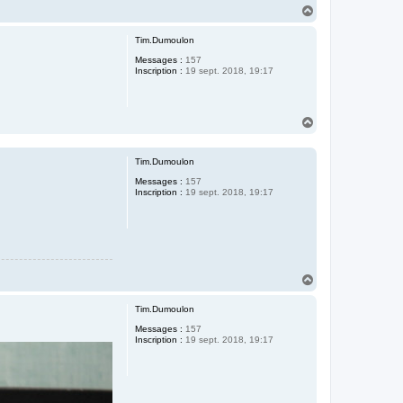
H
a
u
Tim.Dumoulon
t
Messages :
157
Inscription :
19 sept. 2018, 19:17
H
a
u
t
Tim.Dumoulon
Messages :
157
Inscription :
19 sept. 2018, 19:17
H
a
u
Tim.Dumoulon
t
Messages :
157
Inscription :
19 sept. 2018, 19:17