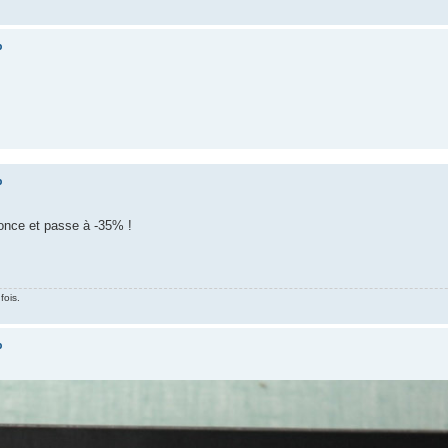
%
%
nonce et passe à -35% !
fois.
%