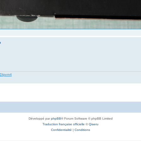
%
62DIpvm4
Développé par
phpBB
® Forum Software © phpBB Limited
Traduction française officielle
©
Qiaeru
Confidentialité
|
Conditions