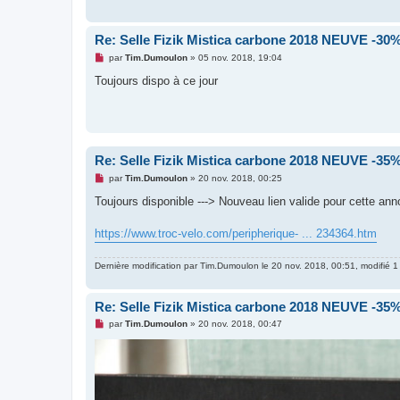
g
e
n
o
Re: Selle Fizik Mistica carbone 2018 NEUVE -30
n
l
M
par
Tim.Dumoulon
»
05 nov. 2018, 19:04
u
e
s
Toujours dispo à ce jour
s
a
g
e
n
o
n
Re: Selle Fizik Mistica carbone 2018 NEUVE -35
l
u
M
par
Tim.Dumoulon
»
20 nov. 2018, 00:25
e
s
Toujours disponible ---> Nouveau lien valide pour cette an
s
a
g
https://www.troc-velo.com/peripherique- ... 234364.htm
e
n
o
Dernière modification par
Tim.Dumoulon
le 20 nov. 2018, 00:51, modifié 1 
n
l
u
Re: Selle Fizik Mistica carbone 2018 NEUVE -35
M
par
Tim.Dumoulon
»
20 nov. 2018, 00:47
e
s
s
a
g
e
n