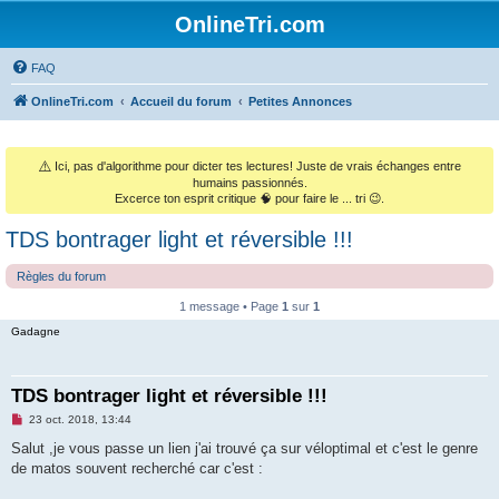
OnlineTri.com
FAQ
OnlineTri.com
Accueil du forum
Petites Annonces
⚠️
Ici, pas d'algorithme pour dicter tes lectures! Juste de vrais échanges entre
humains passionnés.
Excerce ton esprit critique 🧠 pour faire le ... tri 😉.
TDS bontrager light et réversible !!!
Règles du forum
1 message • Page
1
sur
1
Gadagne
TDS bontrager light et réversible !!!
M
23 oct. 2018, 13:44
e
s
Salut ,je vous passe un lien j'ai trouvé ça sur véloptimal et c'est le genre
s
de matos souvent recherché car c'est :
a
g
e