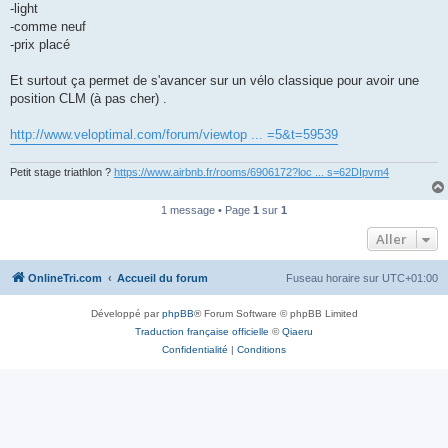
-light
n
o
-comme neuf
n
-prix placé
l
u
Et surtout ça permet de s'avancer sur un vélo classique pour avoir une
position CLM (à pas cher) .
http://www.veloptimal.com/forum/viewtop ... =5&t=59539
Petit stage triathlon ?
https://www.airbnb.fr/rooms/6906172?loc ... s=62DIpvm4
1 message • Page
1
sur
1
Aller
OnlineTri.com
Accueil du forum
Fuseau horaire sur
UTC+01:00
Développé par
phpBB
® Forum Software © phpBB Limited
Traduction française officielle
©
Qiaeru
Confidentialité
|
Conditions