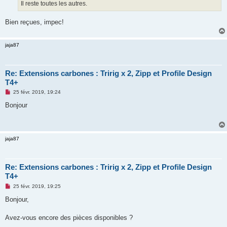
Il reste toutes les autres.
n
o
n
Bien reçues, impec!
l
u
jaja87
Re: Extensions carbones : Tririg x 2, Zipp et Profile Design
T4+
M
25 févr. 2019, 19:24
e
s
Bonjour
s
a
g
e
n
jaja87
o
n
l
u
Re: Extensions carbones : Tririg x 2, Zipp et Profile Design
T4+
M
25 févr. 2019, 19:25
e
s
Bonjour,
s
a
g
Avez-vous encore des pièces disponibles ?
e