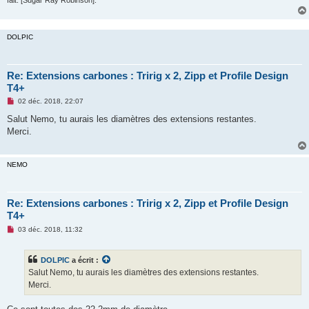
n
l
u
DOLPIC
Re: Extensions carbones : Tririg x 2, Zipp et Profile Design
T4+
M
02 déc. 2018, 22:07
e
s
Salut Nemo, tu aurais les diamètres des extensions restantes.
s
Merci.
a
g
e
n
NEMO
o
n
l
u
Re: Extensions carbones : Tririg x 2, Zipp et Profile Design
T4+
M
03 déc. 2018, 11:32
e
s
s
DOLPIC
a écrit :
a
g
Salut Nemo, tu aurais les diamètres des extensions restantes.
e
Merci.
n
o
n