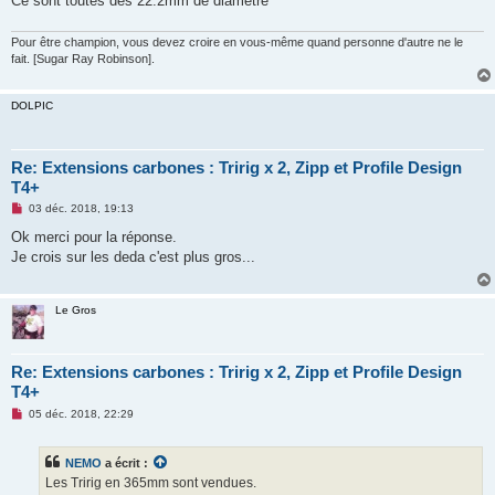
Ce sont toutes des 22.2mm de diamètre
l
u
Pour être champion, vous devez croire en vous-même quand personne d'autre ne le
fait. [Sugar Ray Robinson].
DOLPIC
Re: Extensions carbones : Tririg x 2, Zipp et Profile Design
T4+
M
03 déc. 2018, 19:13
e
s
Ok merci pour la réponse.
s
Je crois sur les deda c'est plus gros...
a
g
e
n
Le Gros
o
n
l
u
Re: Extensions carbones : Tririg x 2, Zipp et Profile Design
T4+
M
05 déc. 2018, 22:29
e
s
s
NEMO
a écrit :
a
g
Les Tririg en 365mm sont vendues.
e