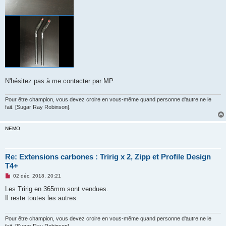
N'hésitez pas à me contacter par MP.
Pour être champion, vous devez croire en vous-même quand personne d'autre ne le
fait. [Sugar Ray Robinson].
NEMO
Re: Extensions carbones : Tririg x 2, Zipp et Profile Design
T4+
M
02 déc. 2018, 20:21
e
s
Les Tririg en 365mm sont vendues.
s
Il reste toutes les autres.
a
g
e
n
Pour être champion, vous devez croire en vous-même quand personne d'autre ne le
o
fait. [Sugar Ray Robinson].