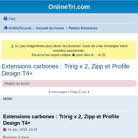
OnlineTri.com
FAQ
OnlineTri.com
Accueil du forum
Petites Annonces
⚠️
Ici, pas d'algorithme pour dicter tes lectures! Juste de vrais échanges entre
humains passionnés.
Excerce ton esprit critique 🧠 pour faire le ... tri 😉.
Extensions carbones : Tririg x 2, Zipp et Profile
Design T4+
Règles du forum
8 messages • Page
1
sur
1
NEMO
Extensions carbones : Tririg x 2, Zipp et Profile
Design T4+
M
01 déc. 2018, 10:25
e
s
Bonjour à tous,