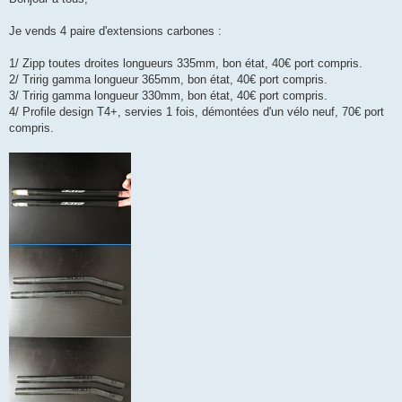
s
a
g
Je vends 4 paire d'extensions carbones :
e
n
o
1/ Zipp toutes droites longueurs 335mm, bon état, 40€ port compris.
n
2/ Tririg gamma longueur 365mm, bon état, 40€ port compris.
l
u
3/ Tririg gamma longueur 330mm, bon état, 40€ port compris.
4/ Profile design T4+, servies 1 fois, démontées d'un vélo neuf, 70€ port
compris.