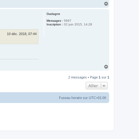
H
a
u
Gadagne
t
Messages :
5697
Inscription :
02 juin 2015, 14:28
10 déc. 2018, 07:44
H
a
u
2 messages • Page
1
sur
1
t
Aller
Fuseau horaire sur
UTC+01:00