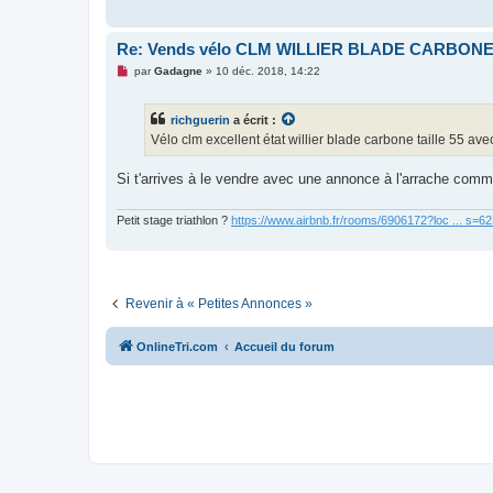
g
e
n
o
Re: Vends vélo CLM WILLIER BLADE CARBONE
n
l
M
par
Gadagne
»
10 déc. 2018, 14:22
u
e
s
s
richguerin
a écrit :
a
g
Vélo clm excellent état willier blade carbone taille 55 av
e
n
o
Si t'arrives à le vendre avec une annonce à l'arrache comme
n
l
u
Petit stage triathlon ?
https://www.airbnb.fr/rooms/6906172?loc ... s=
Revenir à « Petites Annonces »
OnlineTri.com
Accueil du forum