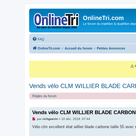
OnlineTri.com
Le forum du triathlon & duathlon dep
FAQ
OnlineTri.com
Accueil du forum
Petites Annonces
⚠️
I
Vends vélo CLM WILLIER BLADE CA
Règles du forum
Vends vélo CLM WILLIER BLADE CARBON
M
par
richguerin
»
10 déc. 2018, 07:44
e
s
Vélo clm excellent état willier blade carbone taille 55 avec
s
a