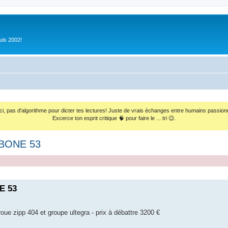
uis 2002!
ci, pas d'algorithme pour dicter tes lectures! Juste de vrais échanges entre humains passion
Excerce ton esprit critique 🧠 pour faire le ... tri 😉.
RBONE 53
E 53
 roue zipp 404 et groupe ultegra - prix à débattre 3200 €