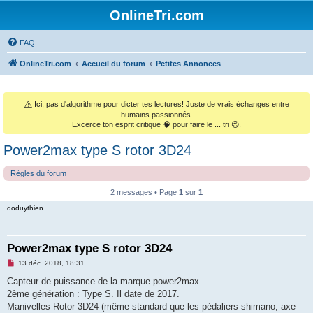
OnlineTri.com
FAQ
OnlineTri.com
Accueil du forum
Petites Annonces
⚠️
Ici, pas d'algorithme pour dicter tes lectures! Juste de vrais échanges entre
humains passionnés.
Excerce ton esprit critique 🧠 pour faire le ... tri 😉.
Power2max type S rotor 3D24
Règles du forum
2 messages • Page
1
sur
1
doduythien
Power2max type S rotor 3D24
M
13 déc. 2018, 18:31
e
s
Capteur de puissance de la marque power2max.
s
2ème génération : Type S. Il date de 2017.
a
g
Manivelles Rotor 3D24 (même standard que les pédaliers shimano, axe
e