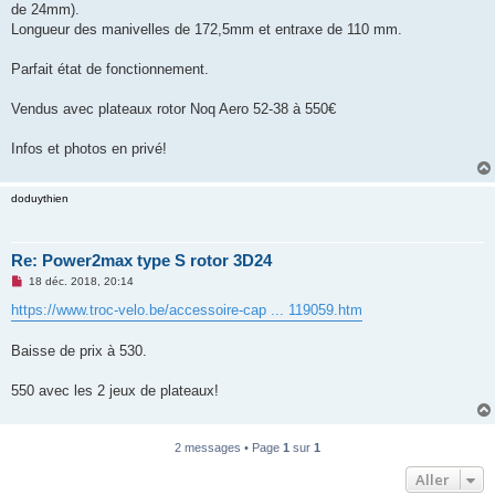
de 24mm).
n
o
Longueur des manivelles de 172,5mm et entraxe de 110 mm.
n
l
u
Parfait état de fonctionnement.
Vendus avec plateaux rotor Noq Aero 52-38 à 550€
Infos et photos en privé!
doduythien
Re: Power2max type S rotor 3D24
M
18 déc. 2018, 20:14
e
s
https://www.troc-velo.be/accessoire-cap ... 119059.htm
s
a
g
Baisse de prix à 530.
e
n
o
550 avec les 2 jeux de plateaux!
n
l
u
2 messages • Page
1
sur
1
Aller