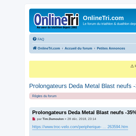
OnlineTri.com
Le forum du triathlon & duathlon dep
FAQ
OnlineTri.com
Accueil du forum
Petites Annonces
⚠️
I
Prolongateurs Deda Metal Blast neufs 
Règles du forum
Prolongateurs Deda Metal Blast neufs -35
M
par
Tim.Dumoulon
»
28 déc. 2018, 23:14
e
s
https://www.troc-velo.com/peripherique- ... 263594.htm
s
a