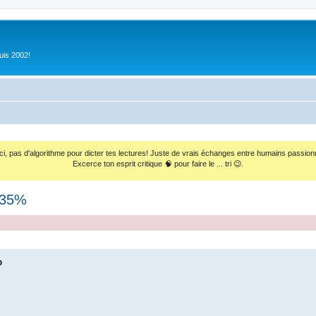
uis 2002!
ci, pas d'algorithme pour dicter tes lectures! Juste de vrais échanges entre humains passion
Excerce ton esprit critique 🧠 pour faire le ... tri 😉.
-35%
%