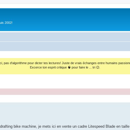
uis 2002!
ci, pas d'algorithme pour dicter tes lectures! Juste de vrais échanges entre humains passion
Excerce ton esprit critique 🧠 pour faire le ... tri 😉.
idrafting bike machine, je mets ici en vente un cadre Litespeed Blade en taille