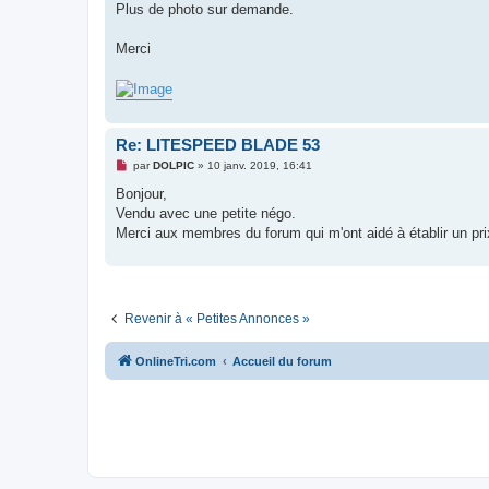
Plus de photo sur demande.
Merci
Re: LITESPEED BLADE 53
M
par
DOLPIC
»
10 janv. 2019, 16:41
e
s
Bonjour,
s
Vendu avec une petite négo.
a
g
Merci aux membres du forum qui m'ont aidé à établir un pri
e
n
o
n
l
u
Revenir à « Petites Annonces »
OnlineTri.com
Accueil du forum