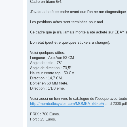
g
Cadre en titane 6/4.
e
n
o
J'avais acheté ce cadre avant que l'on ne me diagnostique 
n
l
u
Les positions aéros sont terminées pour moi.
Ce cadre que je n'ai jamais monté a été acheté sur EBAY s
Bon état (peut être quelques stickers à changer).
Voici quelques côtes.
Longueur : Axe Axe 53 CM
Angle de selle : 78°
Angle de direction : 73,5°
Hauteur centre top : 59 CM.
Direction : 14,7 CM.
Boitier en 68 MM fileté.
Direction : 1'1/8 ème.
Voici aussi un lien vers le catalogue de l'époque avec toutes
http://mombatbicycles.com/MOMBAT/BikeHi
... d-2006.pdf
PRIX : 700 Euros.
Port : 25 Euros.