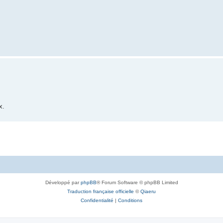
x.
Développé par
phpBB
® Forum Software © phpBB Limited
Traduction française officielle
©
Qiaeru
Confidentialité
|
Conditions