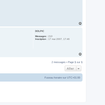
H
a
u
DOLPIC
t
Messages :
210
Inscription :
17 mai 2007, 17:46
H
a
u
2 messages • Page
1
sur
1
t
Aller
Fuseau horaire sur
UTC+01:00