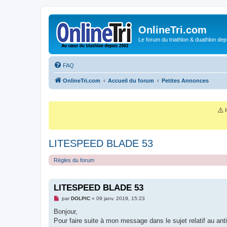
OnlineTri.com
Le forum du triathlon & duathlon dep
FAQ
OnlineTri.com
Accueil du forum
Petites Annonces
⚠️
I
LITESPEED BLADE 53
Règles du forum
LITESPEED BLADE 53
M
par
DOLPIC
»
09 janv. 2019, 15:23
e
s
Bonjour,
s
Pour faire suite à mon message dans le sujet relatif au ant
a