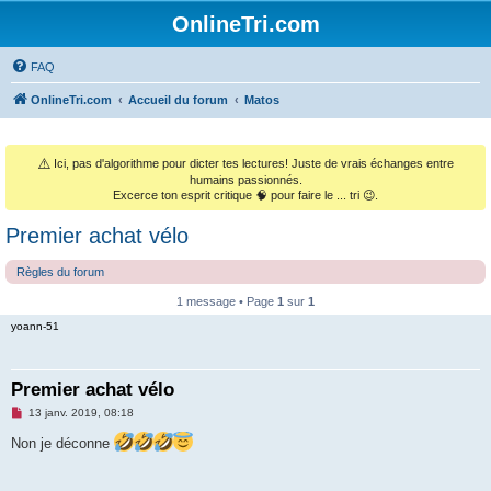
OnlineTri.com
FAQ
OnlineTri.com
Accueil du forum
Matos
⚠️
Ici, pas d'algorithme pour dicter tes lectures! Juste de vrais échanges entre
humains passionnés.
Excerce ton esprit critique 🧠 pour faire le ... tri 😉.
Premier achat vélo
Règles du forum
1 message • Page
1
sur
1
yoann-51
Premier achat vélo
M
13 janv. 2019, 08:18
e
s
Non je déconne
s
a
g
e