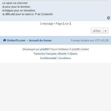
n
Le sport va chercher
o
la peur pour la dominer,
n
la fatigue pour en triompher,
l
la difficulté pour la vaincre. P de Coubertin
u
1 message • Page
1
sur
1
Aller
OnlineTri.com
Accueil du forum
Fuseau horaire sur
UTC+01:00
Développé par
phpBB
® Forum Software © phpBB Limited
Traduction française officielle
©
Qiaeru
Confidentialité
|
Conditions