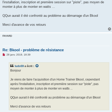
l'installation, inscription et première session sur "piste", pas moyen de
n
o
monter à plus de monter en watts ...
n
l
u
QQun aurait il été confronté au problème au démarrage d'un Bkool
Merci d'avance de vos retours
FAYARD
Re: Bkool - problème de résistance
M
28 janv. 2019, 18:39
e
s
s
ludo59
a écrit :
a
g
Bonjour
e
n
o
Je viens de faire l'acquisition d'un Home Trainer Bkool, cependant
n
après l'installation, inscription et première session sur "piste", pas
l
u
moyen de monter à plus de monter en watts ...
QQun aurait il été confronté au problème au démarrage d'un Bkool
Merci d'avance de vos retours