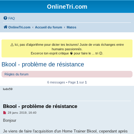
OnlineTri.com
FAQ
OnlineTri.com
Accueil du forum
Matos
⚠️
Ici, pas d'algorithme pour dicter tes lectures! Juste de vrais échanges entre
humains passionnés.
Excerce ton esprit critique 🧠 pour faire le ... tri 😉.
Bkool - problème de résistance
Règles du forum
6 messages • Page
1
sur
1
ludo59
Bkool - problème de résistance
M
28 janv. 2019, 16:40
e
s
Bonjour
s
a
g
Je viens de faire l'acquisition d'un Home Trainer Bkool, cependant après
e