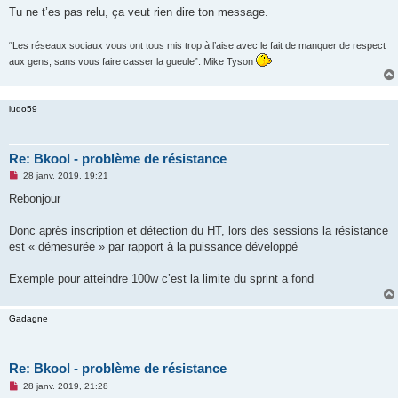
Tu ne t’es pas relu, ça veut rien dire ton message.
“Les réseaux sociaux vous ont tous mis trop à l’aise avec le fait de manquer de respect
aux gens, sans vous faire casser la gueule”. Mike Tyson
ludo59
Re: Bkool - problème de résistance
M
28 janv. 2019, 19:21
e
s
Rebonjour
s
a
g
Donc après inscription et détection du HT, lors des sessions la résistance
e
est « démesurée » par rapport à la puissance développé
n
o
n
Exemple pour atteindre 100w c’est la limite du sprint a fond
l
u
Gadagne
Re: Bkool - problème de résistance
M
28 janv. 2019, 21:28
e