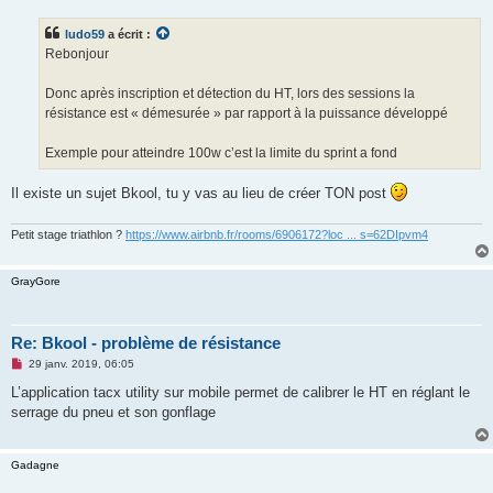
s
s
ludo59
a écrit :
a
g
Rebonjour
e
n
o
Donc après inscription et détection du HT, lors des sessions la
n
résistance est « démesurée » par rapport à la puissance développé
l
u
Exemple pour atteindre 100w c’est la limite du sprint a fond
Il existe un sujet Bkool, tu y vas au lieu de créer TON post
Petit stage triathlon ?
https://www.airbnb.fr/rooms/6906172?loc ... s=62DIpvm4
GrayGore
Re: Bkool - problème de résistance
M
29 janv. 2019, 06:05
e
s
L’application tacx utility sur mobile permet de calibrer le HT en réglant le
s
serrage du pneu et son gonflage
a
g
e
n
Gadagne
o
n